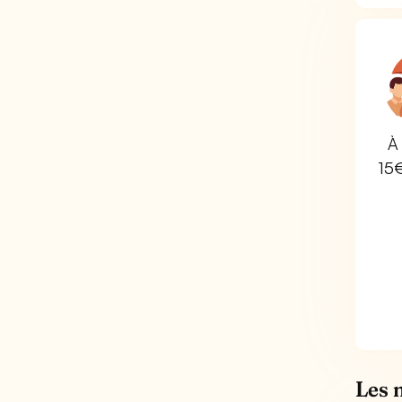
À 
15
Les 