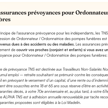
assurances prévoyances pour Ordonnateu
bres
rincipe de l'assurance prévoyance pour les indépendants, les TNS
ession de Ordonnateur / Ordonnatrice des pompes funèbres est
evenus dues à des accidents ou des maladies
. Les assurances pr
lement de
couvrir vos proches (conjoint et enfants) si vous avez u
oyance pour Ordonnateur / Ordonnatrice des pompes funèbres:
fre de prévoyance TNS est destinée aux Travailleurs Non-Salariés No
umul emploi – retraite souhaitant se prémunir contre les conséquen
ail en prévoyant le versement d’un capital, d’une rente ou d’indemnit
ent être souscrites entre 18 et 65 ans sous réserve d’être en activi
aranties décès, à votre 70e anniversaire et, au plus tard, à votre 67e
fre ALPHA TNS est à adhésion annuelle renouvelable par tacite recon
garanties proposées sont éligibles à la Loi Madelin.