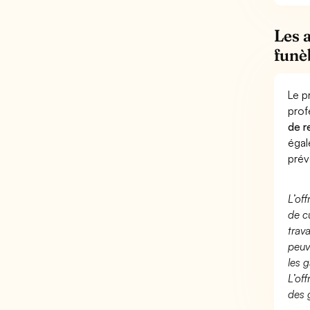
Les 
funè
Le p
prof
de r
éga
prév
L’of
de c
trav
peuv
les g
L’of
des 