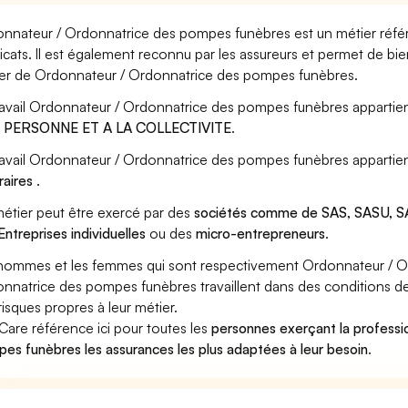
nnateur / Ordonnatrice des pompes funèbres est un métier référe
icats. Il est également reconnu par les assureurs et permet de bi
er de Ordonnateur / Ordonnatrice des pompes funèbres.
ravail Ordonnateur / Ordonnatrice des pompes funèbres appartien
A PERSONNE ET A LA COLLECTIVITE
.
ravail Ordonnateur / Ordonnatrice des pompes funèbres appartien
raires
.
étier peut être exercé par des
sociétés comme de SAS, SASU, SA
Entreprises individuelles
ou des
micro-entrepreneurs
.
hommes et les femmes qui sont respectivement Ordonnateur / O
nnatrice des pompes funèbres travaillent dans des conditions de 
risques propres à leur métier.
Care référence ici pour toutes les
personnes exerçant la professi
es funèbres les assurances les plus adaptées à leur besoin
.