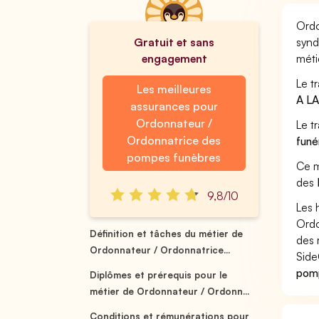
Ordo
Gratuit et sans
synd
engagement
méti
Le t
Les meilleures
A L
assurances pour
Ordonnateur /
Le t
Ordonnatrice des
funé
pompes funèbres
Ce m
des
9,8/10
Les 
Ordo
Définition et tâches du métier de
des 
Ordonnateur / Ordonnatrice...
Side
pomp
Diplômes et prérequis pour le
métier de Ordonnateur / Ordonn...
Conditions et rémunérations pour