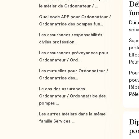
Déf
le métier de Ordonnateur / ...
fu
Quel code APE pour Ordonnateur /
Dura
Ordonnatrice des pompes fun...
souv
Les assurances responsabilités
Supe
civiles profession...
prot
Les assurances prévoyances pour
Effe
Ordonnateur / Ord...
Peut
Les mutuelles pour Ordonnateur /
Pour
Ordonnatrice des...
pouv
Répe
Le cas des assurances
Pôle
Ordonnateur / Ordonnatrice des
pompes ...
Les autres métiers dans la même
Dip
famille Services ...
po