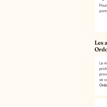
Pour
pomp
Les 
Ordo
Le m
prof
prov
se c
Ordo