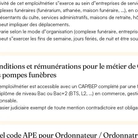
tivité de cet emploi/métier s''exerce au sein d''entreprises de servic
lexes funéraires (funérarium, athanée, maison funéraire, ...), en 
ésentants du culte, services administratifs, maisons de retraite, hôpi
 peut impliquer des déplacements.
 varie selon le mode d''organisation (complexe funéraire, entrepri
 peut s''exercer les fins de semaine, jours fériés, de nuit et être so
nditions et rémunérations pour le métier d
s pompes funèbres
emploi/métier est accessible avec un CAP/BEP complété par une f
iplôme de niveau Bac ou Bac+2 (BTS, L2, ...) en commerce, gesti
onsable.
asier judiciaire exempt de toute mention contradictoire est obliga
el code APE pour Ordonnateur / Ordonnatri