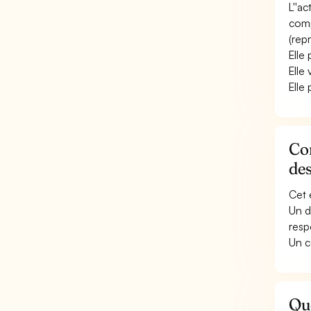
L''ac
comp
(repr
Elle
Elle
Elle
Co
de
Cet 
Un d
resp
Un c
Qu