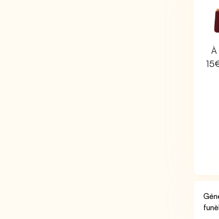
À 
15
Géné
funè