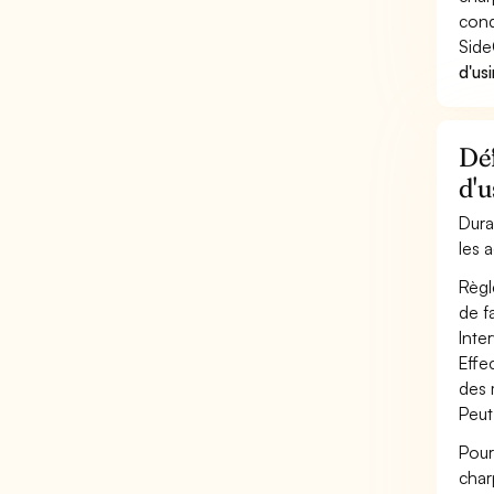
cond
Side
d'us
Déf
d'u
Dura
les 
Règl
de f
Inter
Effe
des 
Peut
Pour
char