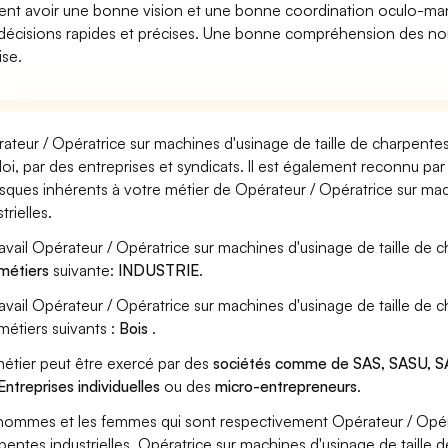
ent avoir une bonne vision et une bonne coordination oculo-man
décisions rapides et précises. Une bonne compréhension des nor
ise.
ateur / Opératrice sur machines d'usinage de taille de charpentes 
oi, par des entreprises et syndicats. Il est également reconnu p
risques inhérents à votre métier de Opérateur / Opératrice sur ma
trielles.
ravail Opérateur / Opératrice sur machines d'usinage de taille de c
métiers
suivante:
INDUSTRIE
.
ravail Opérateur / Opératrice sur machines d'usinage de taille de 
métiers suivants :
Bois
.
étier peut être exercé par des
sociétés comme de SAS, SASU, SA
Entreprises individuelles
ou des
micro-entrepreneurs
.
hommes et les femmes qui sont respectivement Opérateur / Opérat
pentes industrielles, Opératrice sur machines d'usinage de taille d