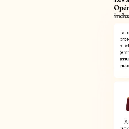
Opér
indu
Le m
prot
mach
(ent
assu
indus
À 