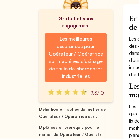
En 
Gratuit et sans
engagement
de 
Les meilleures
Les 
des 
assurances pour
dans
Opérateur / Opératrice
d'us
sur machines d'usinage
indu
de taille de charpentes
d'au
industrielles
Les
9,8/10
mac
Les 
Définition et tâches du métier de
qual
Opérateur / Opératrice sur...
Ils 
Diplômes et prérequis pour le
math
métier de Opérateur / Opératri...
plan