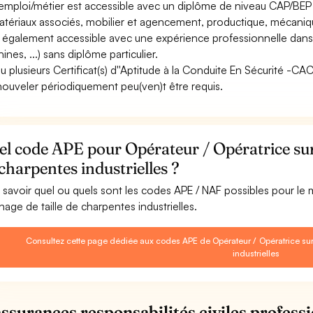
emploi/métier est accessible avec un diplôme de niveau CAP/BEP 
atériaux associés, mobilier et agencement, productique, mécaniqu
st également accessible avec une expérience professionnelle dans l
ines, ...) sans diplôme particulier.
u plusieurs Certificat(s) d''Aptitude à la Conduite En Sécurité -C
nouveler périodiquement peu(ven)t être requis.
l code APE pour Opérateur / Opératrice sur 
charpentes industrielles ?
 savoir quel ou quels sont les codes APE / NAF possibles pour le
inage de taille de charpentes industrielles.
Consultez cette page dédiée aux codes APE de Opérateur / Opératrice sur
industrielles
assurances responsabilités civiles professi