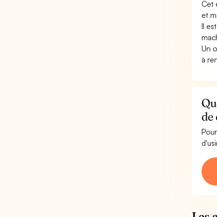
Cet 
et m
Il e
mach
Un o
à re
Que
de 
Pour
d'us
Les 