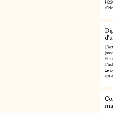
H22
d'id
Dip
d'u
L''a
(ame
Elle
L''ac
Le p
est 
Con
mac