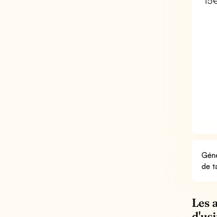
15
Géné
de t
Les 
d'us