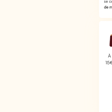
se c
de m
À 
15