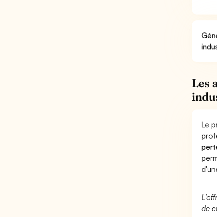
Géné
indu
Les 
indu
Le p
prof
pert
perm
d'un
L’of
de c