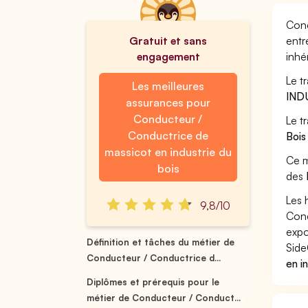
Cond
Gratuit et sans
entr
engagement
inhé
Le t
Les meilleures
IND
assurances pour
Conducteur /
Le t
Conductrice de
Boi
massicot en industrie du
Ce m
bois
des
Les 
9,8/10
Cond
expo
Définition et tâches du métier de
Side
Conducteur / Conductrice d...
en i
Diplômes et prérequis pour le
métier de Conducteur / Conduct...