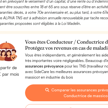
ail en prévoyant le versement d’un capital, d’une rente ou d’indemnit
ent être souscrites entre 18 et 65 ans sous réserve d’être en activi
aranties décès, à votre 70e anniversaire et, au plus tard, à votre 67e
fre ALPHA TNS est à adhésion annuelle renouvelable par tacite recon
garanties proposées sont éligibles à la Loi Madelin.
Vous êtes Conducteur / Conductrice de
Protégez vos revenus en cas de maladie
Vous êtes indépendants, et généralement les aide
très importantes voire négligeables. Beaucoup d
assurances prévoyance
pour les TNS (travailleur 
partir de
avec SideCare les meilleures assurances prévoy
€ par mois
massicot en industrie du bois
Comparer les assurances prév
Conductrice de massicot