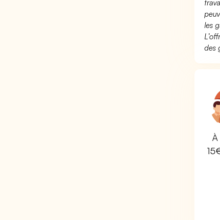
trav
peuv
les g
L’of
des 
À 
15