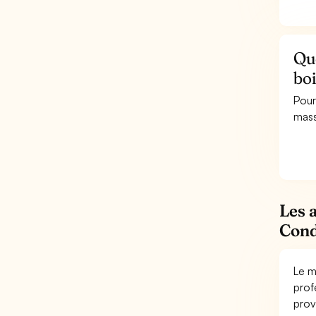
Qu
boi
Pour
mass
Les 
Cond
Le m
prof
prov