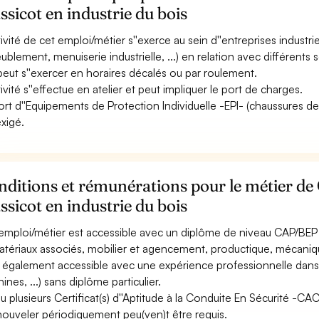
sicot en industrie du bois
ctivité de cet emploi/métier s''exerce au sein d''entreprises indust
ublement, menuiserie industrielle, ...) en relation avec différents s
 peut s''exercer en horaires décalés ou par roulement.
tivité s''effectue en atelier et peut impliquer le port de charges.
ort d''Equipements de Protection Individuelle -EPI- (chaussures de sé
exigé.
ditions et rémunérations pour le métier de
sicot en industrie du bois
emploi/métier est accessible avec un diplôme de niveau CAP/BEP 
atériaux associés, mobilier et agencement, productique, mécaniqu
st également accessible avec une expérience professionnelle dans l
ines, ...) sans diplôme particulier.
u plusieurs Certificat(s) d''Aptitude à la Conduite En Sécurité -C
nouveler périodiquement peu(ven)t être requis.