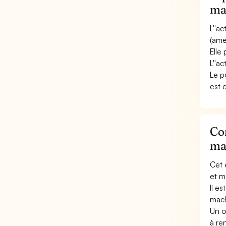
mas
L''a
(ame
Elle
L''ac
Le p
est 
Con
mas
Cet 
et m
Il e
mach
Un o
à re