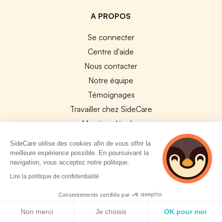
A PROPOS
Se connecter
Centre d'aide
Nous contacter
Notre équipe
Témoignages
Travailler chez SideCare
Mentions légales
CGU & RGPD
SideCare utilise des cookies afin de vous offrir la
Cookies
meilleure expérience possible. En poursuivant la
navigation, vous acceptez notre politique.
NOS APPS
5 personnes
Lire la politique de confidentialité
consultent
App Store
actuellement cette
Consentements certifiés par
page
Google Play
Politique de cookies
Non merci
Je choisis
OK pour moi