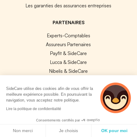
Les garanties des assurances entreprises
PARTENAIRES
Experts-Comptables
Assureurs Partenaires
Payfit & SideCare
Lucca & SideCare
Nibelis & SideCare
Livi & SideCare
Lianeli & SideCare
SideCare utilise des cookies afin de vous offrir la
meilleure expérience possible. En poursuivant la
navigation, vous acceptez notre politique.
API & INTEGRATIONS
4 personnes
Lire la politique de confidentialité
API SideCare
consultent
actuellement cette
Consentements certifiés par
Les SIRH / Systèmes de paie connectés
page
Politique de cookies
Non merci
Je choisis
OK pour moi