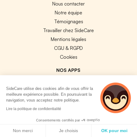
Nous contacter
Notre équipe
Témoignages
Travailler chez SideCare
Mentions légales
CGU & RGPD
Cookies
NOS APPS
App Store
SideCare utilise des cookies afin de vous offrir la
Google Play
meilleure expérience possible. En poursuivant la
navigation, vous acceptez notre politique.
5 personnes
Lire la politique de confidentialité
consultent
actuellement cette
Consentements certifiés par
page
© 2026 SideCare. Tous droits réservés.
Politique de cookies
Non merci
Je choisis
OK pour moi