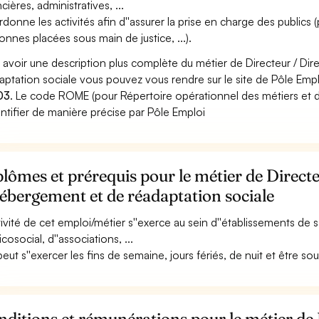
cières, administratives, ...
donne les activités afin d''assurer la prise en charge des publics (
onnes placées sous main de justice, ...).
 avoir une description plus complète du métier de Directeur / Dir
aptation sociale vous pouvez vous rendre sur le site de Pôle Emplo
03
. Le code ROME (pour Répertoire opérationnel des métiers et 
entifier de manière précise par Pôle Emploi
lômes et prérequis pour le métier de Directe
ébergement et de réadaptation sociale
ctivité de cet emploi/métier s''exerce au sein d''établissements de s
cosocial, d''associations, ...
 peut s''exercer les fins de semaine, jours fériés, de nuit et être so
ditions et rémunérations pour le métier de 