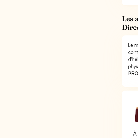
Les 
Dire
Le m
cont
d'hé
phys
PRO 
À 