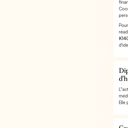
finan
Coor
pers
Pour
réad
K14
d'id
Dip
d'h
L''a
médi
Elle
Con