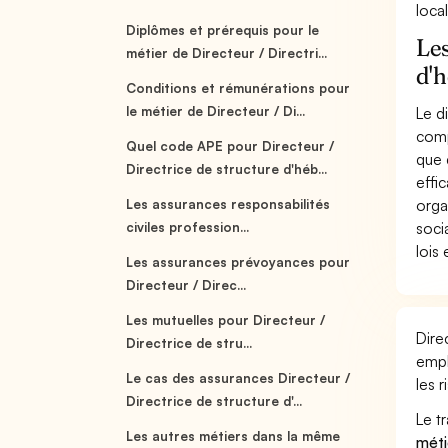
loca
Diplômes et prérequis pour le
Les
métier de Directeur / Directri...
d'h
Conditions et rémunérations pour
le métier de Directeur / Di...
Le d
comp
Quel code APE pour Directeur /
que 
Directrice de structure d'héb...
effi
orga
Les assurances responsabilités
soci
civiles profession...
lois
Les assurances prévoyances pour
Directeur / Direc...
Les mutuelles pour Directeur /
Dire
Directrice de stru...
empl
Le cas des assurances Directeur /
les 
Directrice de structure d'...
Le t
Les autres métiers dans la même
méti