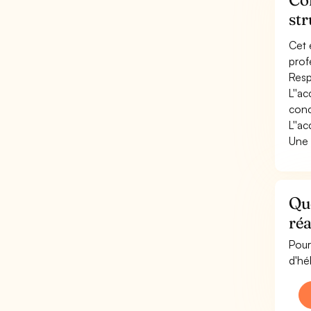
str
Cet 
prof
Resp
L''ac
conc
L''a
Une 
Que
réa
Pour
d'hé