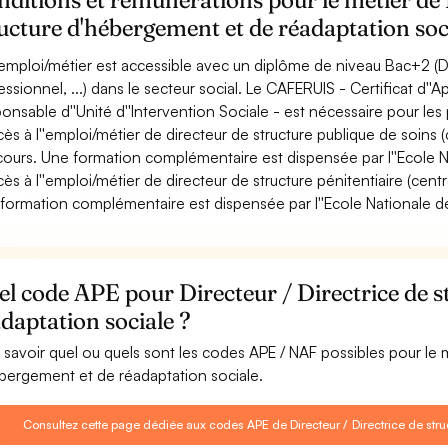
ucture d'hébergement et de réadaptation soc
emploi/métier est accessible avec un diplôme de niveau Bac+2 (Dip
essionnel, ...) dans le secteur social. Le CAFERUIS - Certificat d'
onsable d''Unité d''Intervention Sociale - est nécessaire pour le
cès à l''emploi/métier de directeur de structure publique de soins (ce
ours. Une formation complémentaire est dispensée par l''Ecole N
ccès à l''emploi/métier de directeur de structure pénitentiaire (centr
formation complémentaire est dispensée par l''Ecole Nationale de l
l code APE pour Directeur / Directrice de s
daptation sociale ?
 savoir quel ou quels sont les codes APE / NAF possibles pour le m
bergement et de réadaptation sociale.
Consultez cette page dédiée aux codes APE de Directeur / Directrice de str