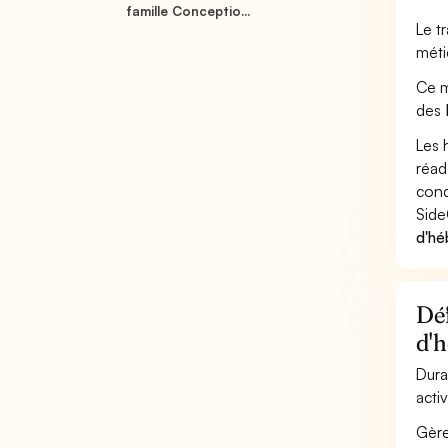
famille Conceptio...
Le t
méti
Ce m
des
Les 
réad
cond
Side
d'hé
Déf
d'h
Dura
acti
Gère