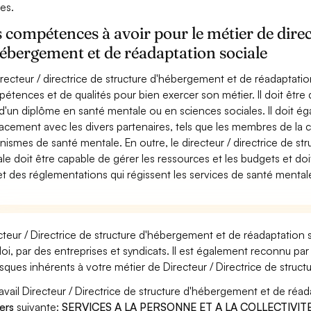
les.
 compétences à avoir pour le métier de direct
ébergement et de réadaptation sociale
irecteur / directrice de structure d'hébergement et de réadaptati
étences et de qualités pour bien exercer son métier. Il doit être 
d'un diplôme en santé mentale ou en sciences sociales. Il doit 
cacement avec les divers partenaires, tels que les membres de la c
nismes de santé mentale. En outre, le directeur / directrice de s
ale doit être capable de gérer les ressources et les budgets et d
 et des réglementations qui régissent les services de santé mental
cteur / Directrice de structure d'hébergement et de réadaptation 
oi, par des entreprises et syndicats. Il est également reconnu p
risques inhérents à votre métier de Directeur / Directrice de stru
ravail Directeur / Directrice de structure d'hébergement et de réad
ers
suivante:
SERVICES A LA PERSONNE ET A LA COLLECTIVIT