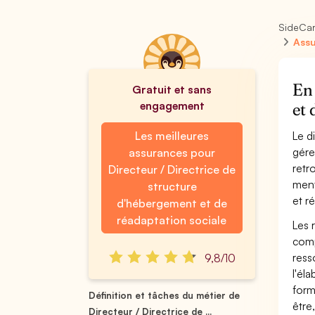
SideCa
Assu
En 
Gratuit et sans
engagement
et 
Les meilleures
Le d
gére
assurances pour
retr
Directeur / Directrice de
ment
structure
et r
d'hébergement et de
réadaptation sociale
Les 
comp
ress
9,8/10
l'él
form
Définition et tâches du métier de
être
Directeur / Directrice de ...