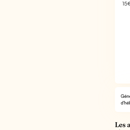
15
Géné
d'hé
Les 