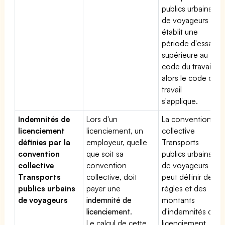
publics urbains
de voyageurs
établit une
période d'essai
supérieure au
code du travail,
alors le code du
travail
s'applique.
Indemnités de
Lors d'un
La convention
licenciement
licenciement, un
collective
définies par la
employeur, quelle
Transports
convention
que soit sa
publics urbains
collective
convention
de voyageurs
Transports
collective, doit
peut définir des
publics urbains
payer une
règles et des
de voyageurs
indemnité de
montants
licenciement
.
d'indemnités de
Le calcul de cette
licenciement