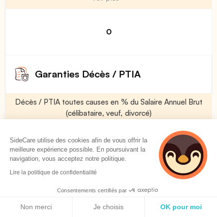
0
Garanties Décès / PTIA
Décès / PTIA toutes causes en % du Salaire Annuel Brut
(célibataire, veuf, divorcé)
Voir plus
SideCare utilise des cookies afin de vous offrir la
meilleure expérience possible. En poursuivant la
navigation, vous acceptez notre politique.
50 %
Lire la politique de confidentialité
Consentements certifiés par
Décès / PTIA toutes causes en % du Salaire Annuel Brut
Politique de cookies
(marié)
Non merci
Je choisis
OK pour moi