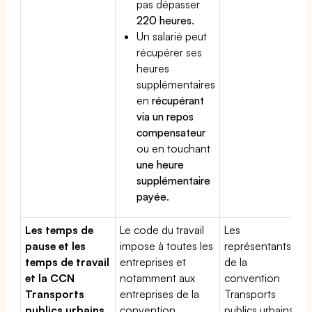
pas dépasser
220 heures
.
Un salarié peut
récupérer ses
heures
supplémentaires
en
récupérant
via un repos
compensateur
ou en touchant
une heure
supplémentaire
payée
.
Les temps de
Le code du travail
Les
pause et les
impose à toutes les
représentants
temps de travail
entreprises et
de la
et la CCN
notamment aux
convention
Transports
entreprises de la
Transports
publics urbains
convention
publics urbains