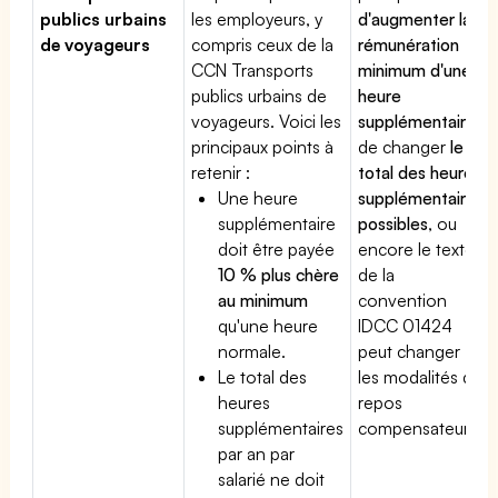
publics urbains
les employeurs, y
d'augmenter la
de voyageurs
compris ceux de la
rémunération
CCN Transports
minimum d'une
publics urbains de
heure
voyageurs. Voici les
supplémentaire
,
principaux points à
de changer
le
retenir :
total des heures
Une heure
supplémentaires
supplémentaire
possibles
, ou
doit être payée
encore le texte
10 % plus chère
de la
au minimum
convention
qu'une heure
IDCC 01424
normale.
peut changer
Le total des
les modalités du
heures
repos
supplémentaires
compensateur.
par an par
salarié ne doit