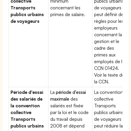
collective
minimum
publics urbains
Transports
concernant les
de voyageurs
publics urbains
primes de salaire.
peut définir des
de voyageurs
règles pour les
employeurs
concernant la
gestion et le
cadre des
primes aux
employés de la
CCN 01424.
Voir le texte de
la CCN.
Période d'essai
La
période d'essai
La convention
des salariés de
maximale
des
collective
la convention
salariés est fixée
Transports
collective
par la loi et le code
publics urbains
Transports
du travail depuis
de voyageurs
publics urbains
2008 et dépend
peut réduire la