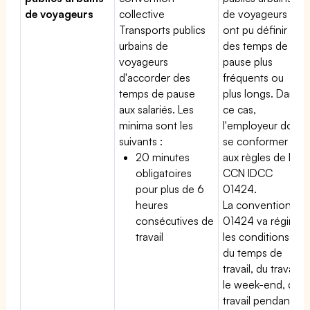
de voyageurs
collective
de voyageurs
Transports publics
ont pu définir
urbains de
des temps de
voyageurs
pause plus
d'accorder des
fréquents ou
temps de pause
plus longs. Dans
aux salariés. Les
ce cas,
minima sont les
l'employeur doit
suivants :
se conformer
20 minutes
aux règles de la
obligatoires
CCN IDCC
pour plus de 6
01424.
heures
La convention
consécutives de
01424 va régir
travail
les conditions
du temps de
travail, du travail
le week-end, du
travail pendant