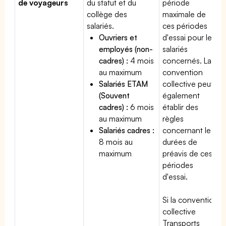
de voyageurs
du statut et du
période
collège des
maximale de
salariés.
ces périodes
Ouvriers et
d'essai pour les
employés (non-
salariés
cadres) :
4 mois
concernés. La
au maximum
convention
Salariés ETAM
collective peut
(Souvent
également
cadres) :
6 mois
établir des
au maximum
règles
Salariés cadres :
concernant les
8 mois au
durées de
maximum
préavis de ces
périodes
d'essai.
Si la convention
collective
Transports