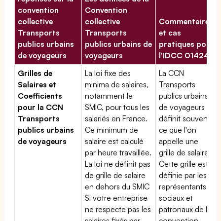
convention
Convention
collective
collective
Commentaires
Transports
Transports
et cas
publics urbains
publics urbains de
pratiques pour
de voyageurs
voyageurs
l'IDCC 01424
Grilles de
La loi fixe des
La CCN
Salaires et
minima de salaires,
Transports
Coefficients
notamment le
publics urbains
pour la CCN
SMIC, pour tous les
de voyageurs
Transports
salariés en France.
définit souvent
publics urbains
Ce minimum de
ce que l'on
de voyageurs
salaire est calculé
appelle une
par heure travaillée.
grille de salaires.
La loi ne définit pas
Cette grille est
de grille de salaire
définie par les
en dehors du SMIC
représentants
Si votre entreprise
sociaux et
ne respecte pas les
patronaux de la
salaires fixés par
convention