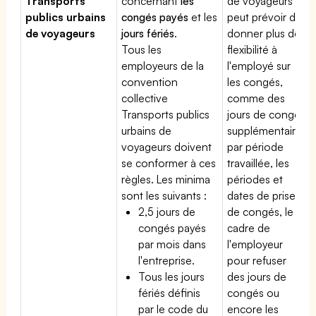
Transports
concernant
les
de voyageurs
publics urbains
congés payés
et les
peut prévoir de
de voyageurs
jours fériés
.
donner plus de
Tous les
flexibilité à
employeurs de la
l'employé sur
convention
les congés,
collective
comme des
Transports publics
jours de congé
urbains de
supplémentaires
voyageurs doivent
par période
se conformer à ces
travaillée, les
règles. Les minima
périodes et
sont les suivants :
dates de prise
2,5 jours de
de congés, le
congés payés
cadre de
par mois dans
l'employeur
l'entreprise.
pour refuser
Tous les jours
des jours de
fériés définis
congés ou
par le code du
encore les