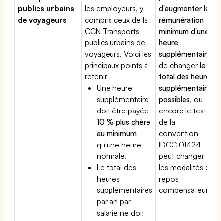
publics urbains
les employeurs, y
d'augmenter la
de voyageurs
compris ceux de la
rémunération
CCN Transports
minimum d'une
publics urbains de
heure
voyageurs. Voici les
supplémentaire
,
principaux points à
de changer
le
retenir :
total des heures
Une heure
supplémentaires
supplémentaire
possibles
, ou
doit être payée
encore le texte
10 % plus chère
de la
au minimum
convention
qu'une heure
IDCC 01424
normale.
peut changer
Le total des
les modalités du
heures
repos
supplémentaires
compensateur.
par an par
salarié ne doit