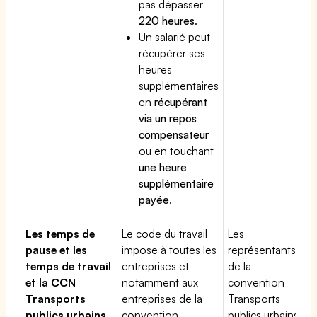
pas dépasser
220 heures
.
Un salarié peut
récupérer ses
heures
supplémentaires
en
récupérant
via un repos
compensateur
ou en touchant
une heure
supplémentaire
payée
.
Les temps de
Le code du travail
Les
pause et les
impose à toutes les
représentants
temps de travail
entreprises et
de la
et la CCN
notamment aux
convention
Transports
entreprises de la
Transports
publics urbains
convention
publics urbains