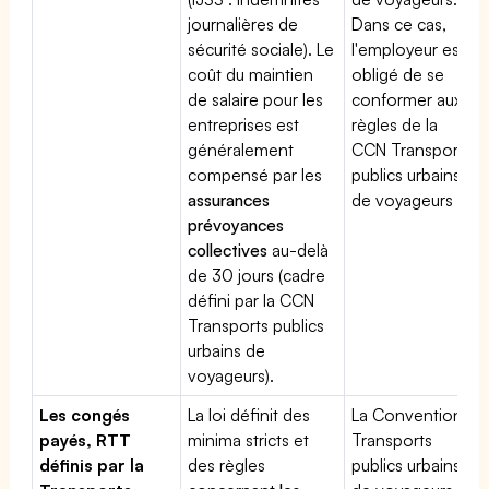
journalières de
Dans ce cas,
sécurité sociale). Le
l'employeur est
coût du maintien
obligé de se
de salaire pour les
conformer aux
entreprises est
règles de la
généralement
CCN Transports
compensé par les
publics urbains
assurances
de voyageurs
prévoyances
collectives
au-delà
de 30 jours (cadre
défini par la CCN
Transports publics
urbains de
voyageurs).
Les congés
La loi définit des
La Convention
payés, RTT
minima stricts et
Transports
définis par la
des règles
publics urbains