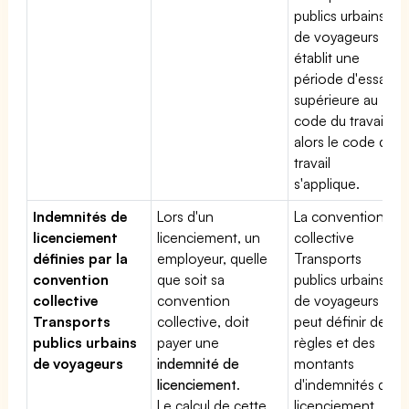
publics urbains
de voyageurs
établit une
période d'essai
supérieure au
code du travail,
alors le code du
travail
s'applique.
Indemnités de
Lors d'un
La convention
licenciement
licenciement, un
collective
définies par la
employeur, quelle
Transports
convention
que soit sa
publics urbains
collective
convention
de voyageurs
Transports
collective, doit
peut définir des
publics urbains
payer une
règles et des
de voyageurs
indemnité de
montants
licenciement
.
d'indemnités de
Le calcul de cette
licenciement