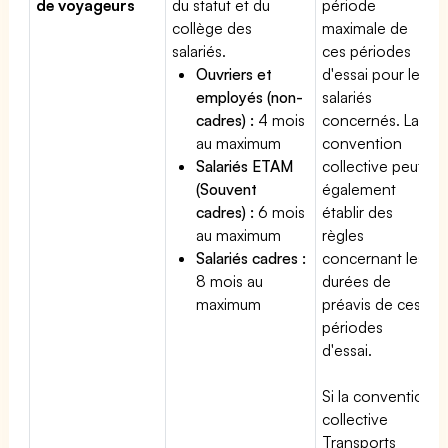
de voyageurs
du statut et du
période
collège des
maximale de
salariés.
ces périodes
Ouvriers et
d'essai pour les
employés (non-
salariés
cadres) :
4 mois
concernés. La
au maximum
convention
Salariés ETAM
collective peut
(Souvent
également
cadres) :
6 mois
établir des
au maximum
règles
Salariés cadres :
concernant les
8 mois au
durées de
maximum
préavis de ces
périodes
d'essai.
Si la convention
collective
Transports