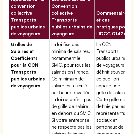
convention
Convention
collective
collective
Commentaires
Transports
Transports
et cas
publics urbains
publics urbains de
pratiques pour
de voyageurs
voyageurs
l'IDCC 01424
Grilles de
La loi fixe des
La CCN
Salaires et
minima de salaires,
Transports
Coefficients
notamment le
publics urbains
pour la CCN
SMIC, pour tous les
de voyageurs
Transports
salariés en France.
définit souvent
publics urbains
Ce minimum de
ce que l'on
de voyageurs
salaire est calculé
appelle une
par heure travaillée.
grille de salaires.
La loi ne définit pas
Cette grille est
de grille de salaire
définie par les
en dehors du SMIC
représentants
Si votre entreprise
sociaux et
ne respecte pas les
patronaux de la
salaires fixés par
convention