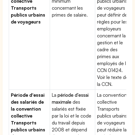
collective
minimum
publics urbains
Transports
concernant les
de voyageurs
publics urbains
primes de salaire.
peut définir des
de voyageurs
règles pour les
employeurs
concernant la
gestion et le
cadre des
primes aux
employés de la
CCN 01424.
Voir le texte de
la CCN.
Période d'essai
La
période d'essai
La convention
des salariés de
maximale
des
collective
la convention
salariés est fixée
Transports
collective
par la loi et le code
publics urbains
Transports
du travail depuis
de voyageurs
publics urbains
2008 et dépend
peut réduire la