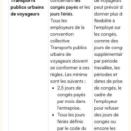
Transports
concernant
les
de voyageurs
publics urbains
congés payés
et les
peut prévoir de
de voyageurs
jours fériés
.
donner plus de
Tous les
flexibilité à
employeurs de la
l'employé sur
convention
les congés,
collective
comme des
Transports publics
jours de congé
urbains de
supplémentaires
voyageurs doivent
par période
se conformer à ces
travaillée, les
règles. Les minima
périodes et
sont les suivants :
dates de prise
2,5 jours de
de congés, le
congés payés
cadre de
par mois dans
l'employeur
l'entreprise.
pour refuser
Tous les jours
des jours de
fériés définis
congés ou
par le code du
encore les