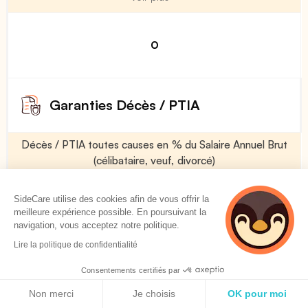
0
Garanties Décès / PTIA
Décès / PTIA toutes causes en % du Salaire Annuel Brut
(célibataire, veuf, divorcé)
Voir plus
SideCare utilise des cookies afin de vous offrir la
meilleure expérience possible. En poursuivant la
navigation, vous acceptez notre politique.
50 %
Lire la politique de confidentialité
Consentements certifiés par
Décès / PTIA toutes causes en % du Salaire Annuel Brut
Politique de cookies
(marié)
Non merci
Je choisis
OK pour moi