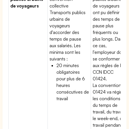
de voyageurs
collective
de voyageurs
Transports publics
ont pu définir
urbains de
des temps de
voyageurs
pause plus
d'accorder des
fréquents ou
temps de pause
plus longs. Dans
aux salariés. Les
ce cas,
minima sont les
l'employeur doit
suivants :
se conformer
20 minutes
aux règles de la
obligatoires
CCN IDCC
pour plus de 6
01424.
heures
La convention
consécutives de
01424 va régir
travail
les conditions
du temps de
travail, du travail
le week-end, du
travail pendant