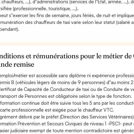
chauffeurs, ...), d''administrations (services de l''Etat, armée, ...),
sifiée (professionnelle, touristique, ...).
 peut s''exercer les fins de semaine, jours fériés, de nuit et impliq
émunération des chauffeurs de taxi varie selon leur statut (salarié a
pendant).
ditions et rémunérations pour le métier de
ande remise
emploi/métier est accessible sans diplôme ni expérience professi
ermis B (véhicules légers de moins de 9 personnes) d''au moins 2 
ertificat de Capacité de Conducteur de taxi ou de Conduite de v
ransport de Personnes est obligatoire selon le type de fonction.
formation continue doit être suivie tous les 5 ans par les conducte
carte professionnelle est exigée pour le chauffeur VTC.
grément délivré par le préfet (Direction des Services Vétérinaires)
ormation Prévention et Secours Civiques de niveau 1 -PSC1- peut 
asier judiciaire exempt de toute mention contradictoire est géné