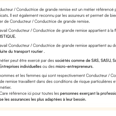
ucteur / Conductrice de grande remise est un métier référencé p
icats. Il est également reconnu par les assureurs et permet de bi
er de Conducteur / Conductrice de grande remise.
ravail Conducteur / Conductrice de grande remise appartient à la
ISTIQUE
.
ravail Conducteur / Conductrice de grande remise appartient au d
uite du transport routier
.
étier peut être exercé par des
sociétés comme de SAS, SASU, SA
Entreprises individuelles
ou des
micro-entrepreneurs
.
hommes et les femmes qui sont respectivement Conducteur / Co
de remise travaillent dans des conditions de risque particulières
métier.
Care référence ici pour toutes les
personnes exerçant la profess
se les assurances les plus adaptées à leur besoin
.