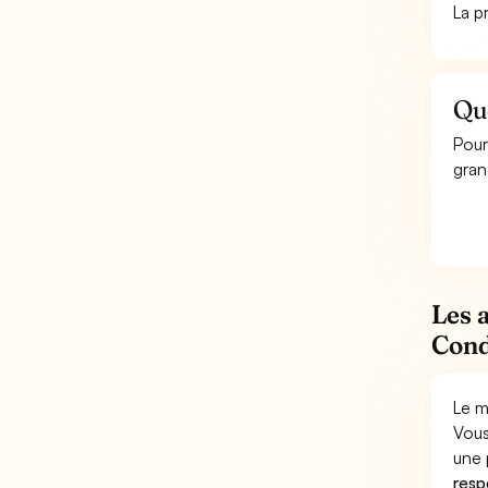
La p
Qu
Pour
gran
Les 
Cond
Le m
Vous
une 
respo