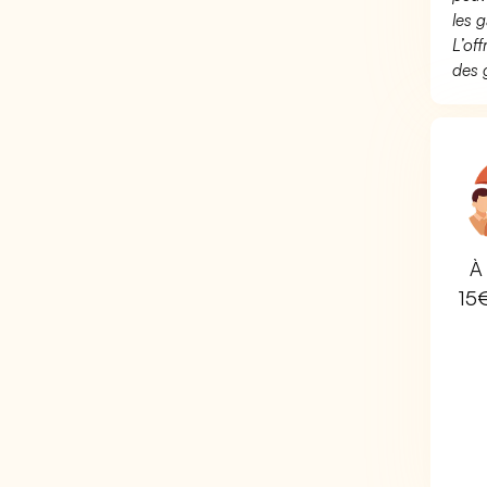
les g
L’of
des 
À 
15