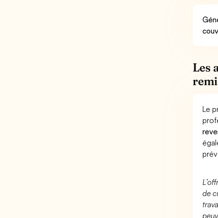
Géné
couv
Les 
remi
Le p
prof
reve
éga
prév
L’of
de c
trav
peuv