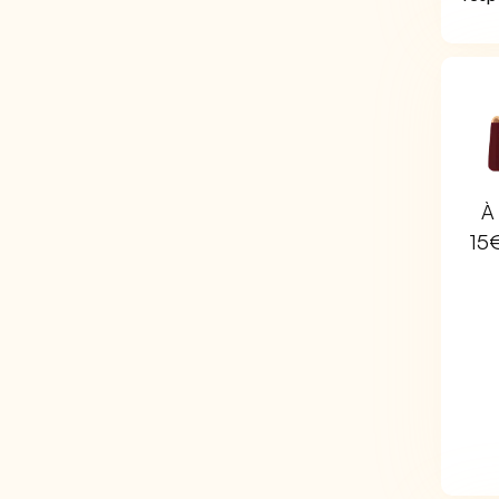
À 
15