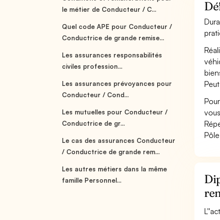
Déf
le métier de Conducteur / C...
Dura
Quel code APE pour Conducteur /
prat
Conductrice de grande remise...
Réal
Les assurances responsabilités
véhi
civiles profession...
bien
Peut
Les assurances prévoyances pour
Conducteur / Cond...
Pour
vous
Les mutuelles pour Conducteur /
Répe
Conductrice de gr...
Pôle
Le cas des assurances Conducteur
/ Conductrice de grande rem...
Les autres métiers dans la même
Dip
famille Personnel...
re
L''a