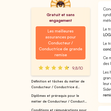
Cond
Gratuit et sans
synd
engagement
méti
Le t
Les meilleures
LOG
assurances pour
Conducteur /
Le t
Conductrice de grande
cond
remise
Ce m
des
9,8/10
Les 
gran
Définition et tâches du métier de
leur 
Conducteur / Conductrice d...
Side
remi
Diplômes et prérequis pour le
métier de Conducteur / Conduct...
Conditions et rémunérations pour