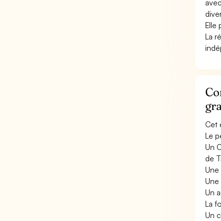
avec 
diver
Elle
La r
indé
Con
gr
Cet 
Le p
Un C
de T
Une 
Une 
Un a
La f
Un c