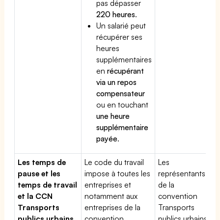
pas dépasser
220 heures
.
Un salarié peut
récupérer ses
heures
supplémentaires
en
récupérant
via un repos
compensateur
ou en touchant
une heure
supplémentaire
payée
.
Les temps de
Le code du travail
Les
pause et les
impose à toutes les
représentants
temps de travail
entreprises et
de la
et la CCN
notamment aux
convention
Transports
entreprises de la
Transports
publics urbains
convention
publics urbains