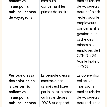
collective
minimum
publics urbains
Transports
concernant les
de voyageurs
publics urbains
primes de salaire.
peut définir des
de voyageurs
règles pour les
employeurs
concernant la
gestion et le
cadre des
primes aux
employés de la
CCN 01424.
Voir le texte de
la CCN.
Période d'essai
La
période d'essai
La convention
des salariés de
maximale
des
collective
la convention
salariés est fixée
Transports
collective
par la loi et le code
publics urbains
Transports
du travail depuis
de voyageurs
publics urbains
2008 et dépend
peut réduire la