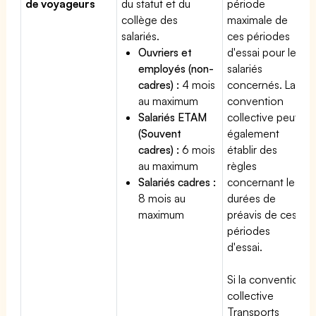
de voyageurs
du statut et du
période
collège des
maximale de
salariés.
ces périodes
Ouvriers et
d'essai pour les
employés (non-
salariés
cadres) :
4 mois
concernés. La
au maximum
convention
Salariés ETAM
collective peut
(Souvent
également
cadres) :
6 mois
établir des
au maximum
règles
Salariés cadres :
concernant les
8 mois au
durées de
maximum
préavis de ces
périodes
d'essai.
Si la convention
collective
Transports