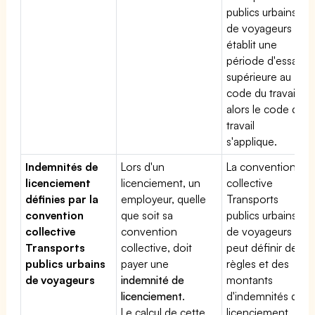
publics urbains
de voyageurs
établit une
période d'essai
supérieure au
code du travail,
alors le code du
travail
s'applique.
Indemnités de
Lors d'un
La convention
licenciement
licenciement, un
collective
définies par la
employeur, quelle
Transports
convention
que soit sa
publics urbains
collective
convention
de voyageurs
Transports
collective, doit
peut définir des
publics urbains
payer une
règles et des
de voyageurs
indemnité de
montants
licenciement
.
d'indemnités de
Le calcul de cette
licenciement