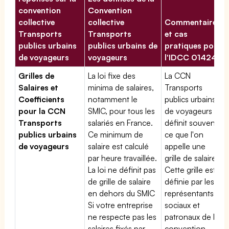
convention
Convention
collective
collective
Commentaires
Transports
Transports
et cas
publics urbains
publics urbains de
pratiques pour
de voyageurs
voyageurs
l'IDCC 01424
Grilles de
La loi fixe des
La CCN
Salaires et
minima de salaires,
Transports
Coefficients
notamment le
publics urbains
pour la CCN
SMIC, pour tous les
de voyageurs
Transports
salariés en France.
définit souvent
publics urbains
Ce minimum de
ce que l'on
de voyageurs
salaire est calculé
appelle une
par heure travaillée.
grille de salaires.
La loi ne définit pas
Cette grille est
de grille de salaire
définie par les
en dehors du SMIC
représentants
Si votre entreprise
sociaux et
ne respecte pas les
patronaux de la
salaires fixés par
convention