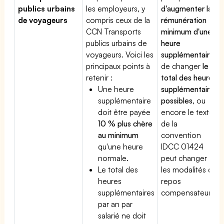
publics urbains
les employeurs, y
d'augmenter la
de voyageurs
compris ceux de la
rémunération
CCN Transports
minimum d'une
publics urbains de
heure
voyageurs. Voici les
supplémentaire
,
principaux points à
de changer
le
retenir :
total des heures
Une heure
supplémentaires
supplémentaire
possibles
, ou
doit être payée
encore le texte
10 % plus chère
de la
au minimum
convention
qu'une heure
IDCC 01424
normale.
peut changer
Le total des
les modalités du
heures
repos
supplémentaires
compensateur.
par an par
salarié ne doit