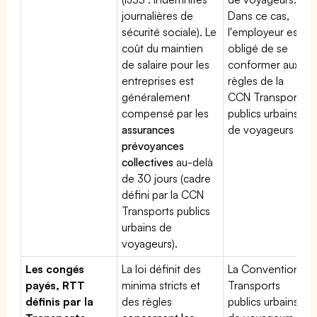
journalières de
Dans ce cas,
sécurité sociale). Le
l'employeur est
coût du maintien
obligé de se
de salaire pour les
conformer aux
entreprises est
règles de la
généralement
CCN Transports
compensé par les
publics urbains
assurances
de voyageurs
prévoyances
collectives
au-delà
de 30 jours (cadre
défini par la CCN
Transports publics
urbains de
voyageurs).
Les congés
La loi définit des
La Convention
payés, RTT
minima stricts et
Transports
définis par la
des règles
publics urbains