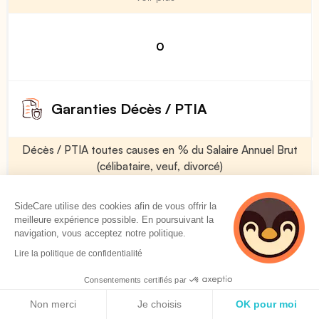
0
Garanties Décès / PTIA
Décès / PTIA toutes causes en % du Salaire Annuel Brut
(célibataire, veuf, divorcé)
Voir plus
SideCare utilise des cookies afin de vous offrir la
meilleure expérience possible. En poursuivant la
navigation, vous acceptez notre politique.
50 %
Lire la politique de confidentialité
Consentements certifiés par
Décès / PTIA toutes causes en % du Salaire Annuel Brut
Politique de cookies
(marié)
Non merci
Je choisis
OK pour moi