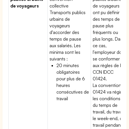
de voyageurs
collective
de voyageurs
Transports publics
ont pu définir
urbains de
des temps de
voyageurs
pause plus
d'accorder des
fréquents ou
temps de pause
plus longs. Dans
aux salariés. Les
ce cas,
minima sont les
l'employeur doit
suivants :
se conformer
20 minutes
aux règles de la
obligatoires
CCN IDCC
pour plus de 6
01424.
heures
La convention
consécutives de
01424 va régir
travail
les conditions
du temps de
travail, du travail
le week-end, du
travail pendant