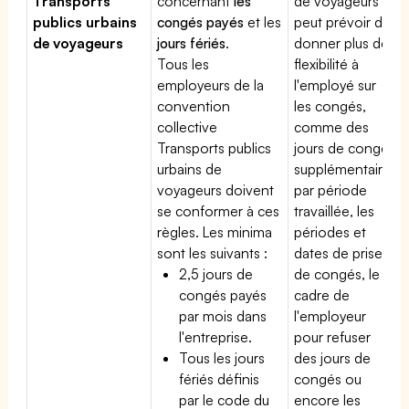
Transports
concernant
les
de voyageurs
publics urbains
congés payés
et les
peut prévoir de
de voyageurs
jours fériés
.
donner plus de
Tous les
flexibilité à
employeurs de la
l'employé sur
convention
les congés,
collective
comme des
Transports publics
jours de congé
urbains de
supplémentaires
voyageurs doivent
par période
se conformer à ces
travaillée, les
règles. Les minima
périodes et
sont les suivants :
dates de prise
2,5 jours de
de congés, le
congés payés
cadre de
par mois dans
l'employeur
l'entreprise.
pour refuser
Tous les jours
des jours de
fériés définis
congés ou
par le code du
encore les