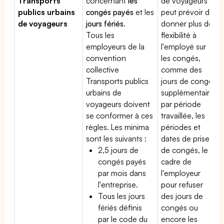
Transports
concernant
les
de voyageurs
publics urbains
congés payés
et les
peut prévoir de
de voyageurs
jours fériés
.
donner plus de
Tous les
flexibilité à
employeurs de la
l'employé sur
convention
les congés,
collective
comme des
Transports publics
jours de congé
urbains de
supplémentaires
voyageurs doivent
par période
se conformer à ces
travaillée, les
règles. Les minima
périodes et
sont les suivants :
dates de prise
2,5 jours de
de congés, le
congés payés
cadre de
par mois dans
l'employeur
l'entreprise.
pour refuser
Tous les jours
des jours de
fériés définis
congés ou
par le code du
encore les