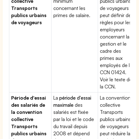
collective
minimum
publics urbains
Transports
concernant les
de voyageurs
publics urbains
primes de salaire.
peut définir des
de voyageurs
règles pour les
employeurs
concernant la
gestion et le
cadre des
primes aux
employés de la
CCN 01424.
Voir le texte de
la CCN.
Période d'essai
La
période d'essai
La convention
des salariés de
maximale
des
collective
la convention
salariés est fixée
Transports
collective
par la loi et le code
publics urbains
Transports
du travail depuis
de voyageurs
publics urbains
2008 et dépend
peut réduire la