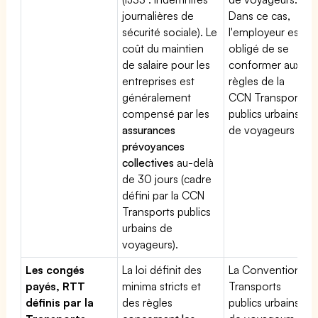
journalières de
Dans ce cas,
sécurité sociale). Le
l'employeur est
coût du maintien
obligé de se
de salaire pour les
conformer aux
entreprises est
règles de la
généralement
CCN Transports
compensé par les
publics urbains
assurances
de voyageurs
prévoyances
collectives
au-delà
de 30 jours (cadre
défini par la CCN
Transports publics
urbains de
voyageurs).
Les congés
La loi définit des
La Convention
payés, RTT
minima stricts et
Transports
définis par la
des règles
publics urbains