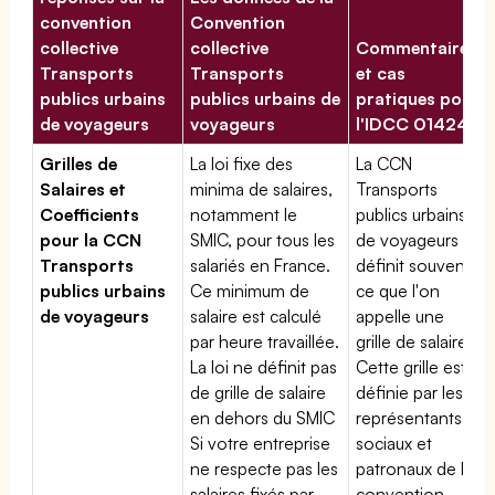
convention
Convention
collective
collective
Commentaires
Transports
Transports
et cas
publics urbains
publics urbains de
pratiques pour
de voyageurs
voyageurs
l'IDCC 01424
Grilles de
La loi fixe des
La CCN
Salaires et
minima de salaires,
Transports
Coefficients
notamment le
publics urbains
pour la CCN
SMIC, pour tous les
de voyageurs
Transports
salariés en France.
définit souvent
publics urbains
Ce minimum de
ce que l'on
de voyageurs
salaire est calculé
appelle une
par heure travaillée.
grille de salaires.
La loi ne définit pas
Cette grille est
de grille de salaire
définie par les
en dehors du SMIC
représentants
Si votre entreprise
sociaux et
ne respecte pas les
patronaux de la
salaires fixés par
convention