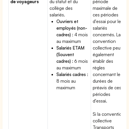
de voyageurs
du statut et du
période
collège des
maximale de
salariés.
ces périodes
Ouvriers et
d'essai pour les
employés (non-
salariés
cadres) :
4 mois
concernés. La
au maximum
convention
Salariés ETAM
collective peut
(Souvent
également
cadres) :
6 mois
établir des
au maximum
règles
Salariés cadres :
concernant les
8 mois au
durées de
maximum
préavis de ces
périodes
d'essai.
Si la convention
collective
Transports