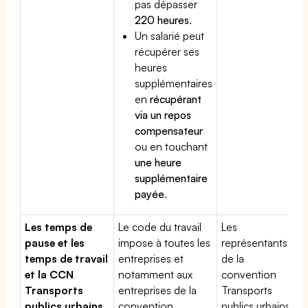
pas dépasser
220 heures
.
Un salarié peut
récupérer ses
heures
supplémentaires
en
récupérant
via un repos
compensateur
ou en touchant
une heure
supplémentaire
payée
.
Les temps de
Le code du travail
Les
pause et les
impose à toutes les
représentants
temps de travail
entreprises et
de la
et la CCN
notamment aux
convention
Transports
entreprises de la
Transports
publics urbains
convention
publics urbains