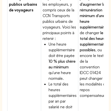
publics urbains
les employeurs, y
d'augmenter la
de voyageurs
compris ceux de la
rémunération
CCN Transports
minimum d'une
publics urbains de
heure
voyageurs. Voici les
supplémentaire
,
principaux points à
de changer
le
retenir :
total des heures
Une heure
supplémentaires
supplémentaire
possibles
, ou
doit être payée
encore le texte
10 % plus chère
de la
au minimum
convention
qu'une heure
IDCC 01424
normale.
peut changer
Le total des
les modalités du
heures
repos
supplémentaires
compensateur.
par an par
salarié ne doit