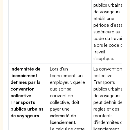
publics urbains
de voyageurs
établit une
période d'essai
supérieure au
code du travail,
alors le code du
travail
s'applique.
Indemnités de
Lors d'un
La convention
licenciement
licenciement, un
collective
définies par la
employeur, quelle
Transports
convention
que soit sa
publics urbains
collective
convention
de voyageurs
Transports
collective, doit
peut définir des
publics urbains
payer une
règles et des
de voyageurs
indemnité de
montants
licenciement
.
d'indemnités de
Le calcul de cette
licenciement