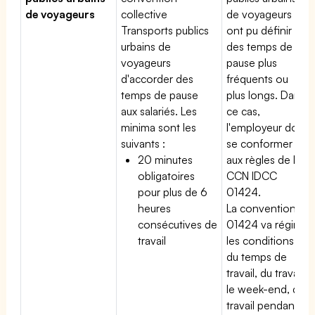
de voyageurs
collective
de voyageurs
Transports publics
ont pu définir
urbains de
des temps de
voyageurs
pause plus
d'accorder des
fréquents ou
temps de pause
plus longs. Dans
aux salariés. Les
ce cas,
minima sont les
l'employeur doit
suivants :
se conformer
20 minutes
aux règles de la
obligatoires
CCN IDCC
pour plus de 6
01424.
heures
La convention
consécutives de
01424 va régir
travail
les conditions
du temps de
travail, du travail
le week-end, du
travail pendant