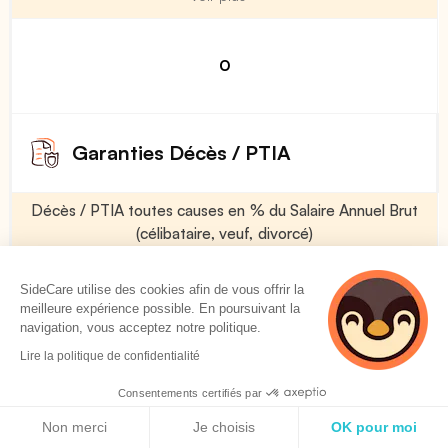
0
Garanties Décès / PTIA
Décès / PTIA toutes causes en % du Salaire Annuel Brut
(célibataire, veuf, divorcé)
Voir plus
SideCare utilise des cookies afin de vous offrir la
meilleure expérience possible. En poursuivant la
navigation, vous acceptez notre politique.
50 %
Lire la politique de confidentialité
Consentements certifiés par
Décès / PTIA toutes causes en % du Salaire Annuel Brut
Politique de cookies
(marié)
Non merci
Je choisis
OK pour moi