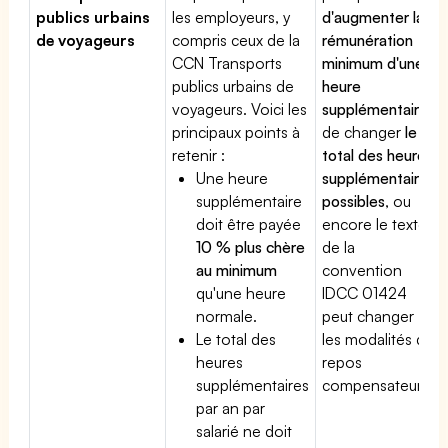
publics urbains
les employeurs, y
d'augmenter la
de voyageurs
compris ceux de la
rémunération
CCN Transports
minimum d'une
publics urbains de
heure
voyageurs. Voici les
supplémentaire
,
principaux points à
de changer
le
retenir :
total des heures
Une heure
supplémentaires
supplémentaire
possibles
, ou
doit être payée
encore le texte
10 % plus chère
de la
au minimum
convention
qu'une heure
IDCC 01424
normale.
peut changer
Le total des
les modalités du
heures
repos
supplémentaires
compensateur.
par an par
salarié ne doit