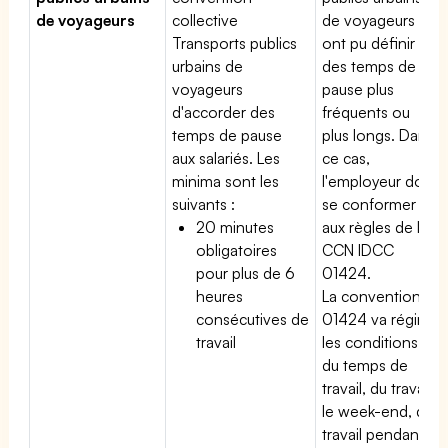
de voyageurs
collective
de voyageurs
Transports publics
ont pu définir
urbains de
des temps de
voyageurs
pause plus
d'accorder des
fréquents ou
temps de pause
plus longs. Dans
aux salariés. Les
ce cas,
minima sont les
l'employeur doit
suivants :
se conformer
20 minutes
aux règles de la
obligatoires
CCN IDCC
pour plus de 6
01424.
heures
La convention
consécutives de
01424 va régir
travail
les conditions
du temps de
travail, du travail
le week-end, du
travail pendant