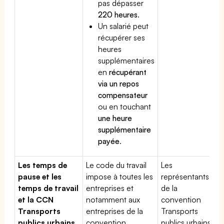
pas dépasser
220 heures
.
Un salarié peut
récupérer ses
heures
supplémentaires
en
récupérant
via un repos
compensateur
ou en touchant
une heure
supplémentaire
payée
.
Les temps de
Le code du travail
Les
pause et les
impose à toutes les
représentants
temps de travail
entreprises et
de la
et la CCN
notamment aux
convention
Transports
entreprises de la
Transports
publics urbains
convention
publics urbains