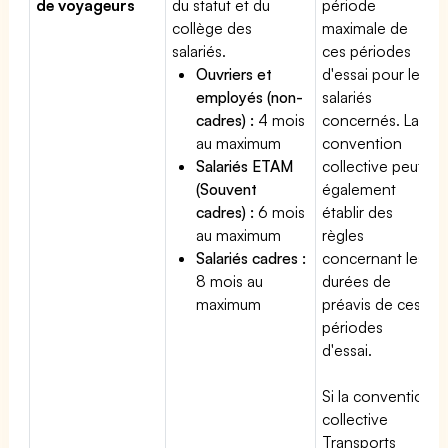
de voyageurs
du statut et du
période
collège des
maximale de
salariés.
ces périodes
Ouvriers et
d'essai pour les
employés (non-
salariés
cadres) :
4 mois
concernés. La
au maximum
convention
Salariés ETAM
collective peut
(Souvent
également
cadres) :
6 mois
établir des
au maximum
règles
Salariés cadres :
concernant les
8 mois au
durées de
maximum
préavis de ces
périodes
d'essai.
Si la convention
collective
Transports