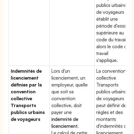
publics urbains
de voyageurs
établit une
période d'essai
supérieure au
code du travail,
alors le code du
travail
s'applique.
Indemnités de
Lors d'un
La convention
licenciement
licenciement, un
collective
définies par la
employeur, quelle
Transports
convention
que soit sa
publics urbains
collective
convention
de voyageurs
Transports
collective, doit
peut définir des
publics urbains
payer une
règles et des
de voyageurs
indemnité de
montants
licenciement
.
d'indemnités de
Le calcul de cette
licenciement