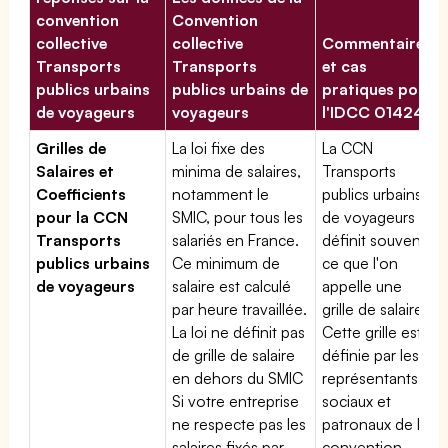
convention
Convention
collective
collective
Commentaires
Transports
Transports
et cas
publics urbains
publics urbains de
pratiques pour
de voyageurs
voyageurs
l'IDCC 01424
Grilles de
La loi fixe des
La CCN
Salaires et
minima de salaires,
Transports
Coefficients
notamment le
publics urbains
pour la CCN
SMIC, pour tous les
de voyageurs
Transports
salariés en France.
définit souvent
publics urbains
Ce minimum de
ce que l'on
de voyageurs
salaire est calculé
appelle une
par heure travaillée.
grille de salaires.
La loi ne définit pas
Cette grille est
de grille de salaire
définie par les
en dehors du SMIC
représentants
Si votre entreprise
sociaux et
ne respecte pas les
patronaux de la
salaires fixés par
convention