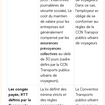
journalières de
Dans ce cas,
sécurité sociale). Le
l'employeur est
coût du maintien
obligé de se
de salaire pour les
conformer aux
entreprises est
règles de la
généralement
CCN Transports
compensé par les
publics urbains
assurances
de voyageurs
prévoyances
collectives
au-delà
de 30 jours (cadre
défini par la CCN
Transports publics
urbains de
voyageurs).
Les congés
La loi définit des
La Convention
payés, RTT
minima stricts et
Transports
définis par la
des règles
publics urbains