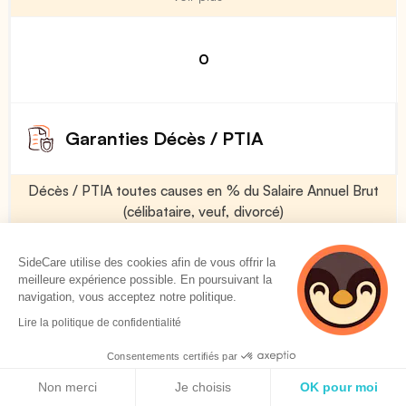
0
Garanties Décès / PTIA
Décès / PTIA toutes causes en % du Salaire Annuel Brut
(célibataire, veuf, divorcé)
Voir plus
SideCare utilise des cookies afin de vous offrir la
meilleure expérience possible. En poursuivant la
navigation, vous acceptez notre politique.
50 %
Lire la politique de confidentialité
Consentements certifiés par
Décès / PTIA toutes causes en % du Salaire Annuel Brut
Politique de cookies
(marié)
Non merci
Je choisis
OK pour moi