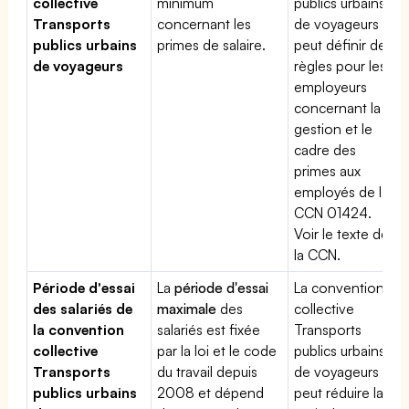
collective
minimum
publics urbains
Transports
concernant les
de voyageurs
publics urbains
primes de salaire.
peut définir des
de voyageurs
règles pour les
employeurs
concernant la
gestion et le
cadre des
primes aux
employés de la
CCN 01424.
Voir le texte de
la CCN.
Période d'essai
La
période d'essai
La convention
des salariés de
maximale
des
collective
la convention
salariés est fixée
Transports
collective
par la loi et le code
publics urbains
Transports
du travail depuis
de voyageurs
publics urbains
2008 et dépend
peut réduire la