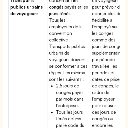
Transports
concernant
les
de voyageurs
publics urbains
congés payés
et les
peut prévoir de
de voyageurs
jours fériés
.
donner plus de
Tous les
flexibilité à
employeurs de la
l'employé sur
convention
les congés,
collective
comme des
Transports publics
jours de congé
urbains de
supplémentaires
voyageurs doivent
par période
se conformer à ces
travaillée, les
règles. Les minima
périodes et
sont les suivants :
dates de prise
2,5 jours de
de congés, le
congés payés
cadre de
par mois dans
l'employeur
l'entreprise.
pour refuser
Tous les jours
des jours de
fériés définis
congés ou
par le code du
encore les