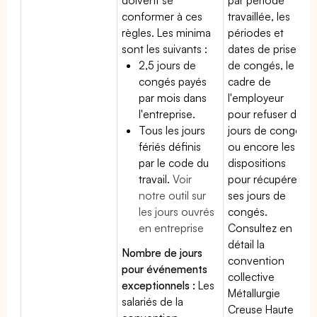
conformer à ces
travaillée, les
règles. Les minima
périodes et
sont les suivants :
dates de prise
2,5 jours de
de congés, le
congés payés
cadre de
par mois dans
l'employeur
l'entreprise.
pour refuser des
Tous les jours
jours de congés
fériés définis
ou encore les
par le code du
dispositions
travail.
Voir
pour récupérer
notre outil sur
ses jours de
les jours ouvrés
congés.
en entreprise
Consultez en
détail la
Nombre de jours
convention
pour événements
collective
exceptionnels :
Les
Métallurgie
salariés de la
Creuse Haute