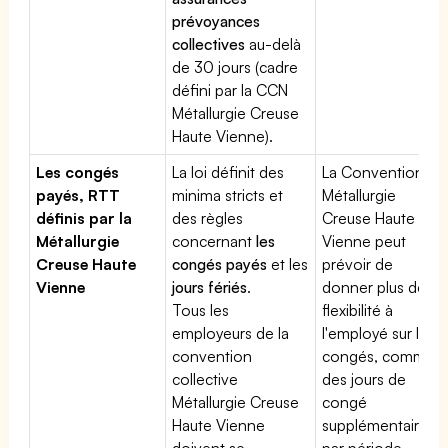
prévoyances
collectives
au-delà
de 30 jours (cadre
défini par la CCN
Métallurgie Creuse
Haute Vienne).
Les congés
La loi définit des
La Convention
payés, RTT
minima stricts et
Métallurgie
définis par la
des règles
Creuse Haute
Métallurgie
concernant
les
Vienne peut
Creuse Haute
congés payés
et les
prévoir de
Vienne
jours fériés
.
donner plus de
Tous les
flexibilité à
employeurs de la
l'employé sur les
convention
congés, comme
collective
des jours de
Métallurgie Creuse
congé
Haute Vienne
supplémentaires
doivent se
par période