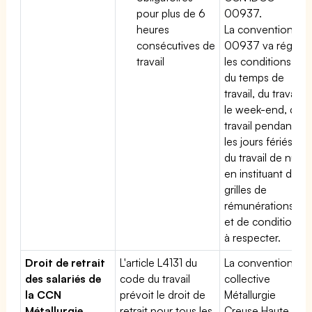
pour plus de 6
00937.
heures
La convention
consécutives de
00937 va régir
travail
les conditions
du temps de
travail, du travail
le week-end, du
travail pendant
les jours fériés,
du travail de nuit
en instituant des
grilles de
rémunérations
et de conditions
à respecter.
Droit de retrait
L'article L4131 du
La convention
des salariés de
code du travail
collective
la CCN
prévoit le droit de
Métallurgie
Métallurgie
retrait pour tous les
Creuse Haute