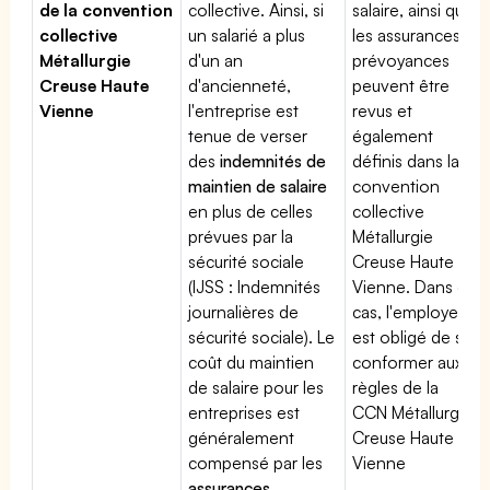
de la convention
collective. Ainsi, si
salaire, ainsi que
collective
un salarié a plus
les assurances
Métallurgie
d'un an
prévoyances
Creuse Haute
d'ancienneté,
peuvent être
Vienne
l'entreprise est
revus et
tenue de verser
également
des
indemnités de
définis dans la
maintien de salaire
convention
en plus de celles
collective
prévues par la
Métallurgie
sécurité sociale
Creuse Haute
(IJSS : Indemnités
Vienne. Dans ce
journalières de
cas, l'employeur
sécurité sociale). Le
est obligé de se
coût du maintien
conformer aux
de salaire pour les
règles de la
entreprises est
CCN Métallurgie
généralement
Creuse Haute
compensé par les
Vienne
assurances