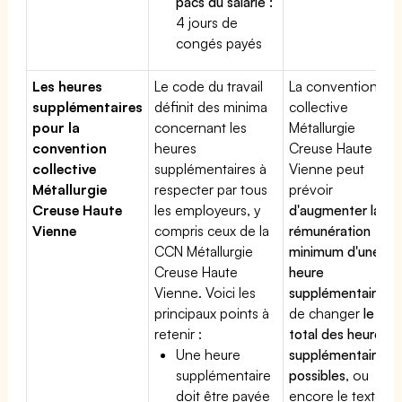
pacs du salarié :
4 jours de
congés payés
Les heures
Le code du travail
La convention
supplémentaires
définit des minima
collective
pour la
concernant les
Métallurgie
convention
heures
Creuse Haute
collective
supplémentaires à
Vienne peut
Métallurgie
respecter par tous
prévoir
Creuse Haute
les employeurs, y
d'augmenter la
Vienne
compris ceux de la
rémunération
CCN Métallurgie
minimum d'une
Creuse Haute
heure
Vienne. Voici les
supplémentaire
,
principaux points à
de changer
le
retenir :
total des heures
Une heure
supplémentaires
supplémentaire
possibles
, ou
doit être payée
encore le texte