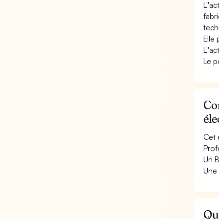
L''a
fabr
tech
Elle
L''ac
Le p
Con
él
Cet 
Prof
Un B
Une 
Qu