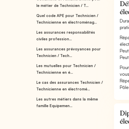
Déf
le métier de Technicien / T...
él
Quel code APE pour Technicien /
Dura
Technicienne en électroménag...
prat
Les assurances responsabilités
Répa
civiles profession...
élec
Les assurances prévoyances pour
Peut
Technicien / Tech...
Peut
Les mutuelles pour Technicien /
Pour
Technicienne en é...
vous
Répe
Le cas des assurances Technicien /
Pôle
Technicienne en électromé...
Les autres métiers dans la même
famille Equipemen...
Dip
él