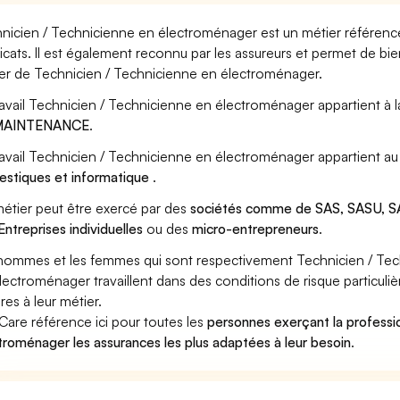
nicien / Technicienne en électroménager est un métier référencé
icats. Il est également reconnu par les assureurs et permet de bi
er de Technicien / Technicienne en électroménager.
ravail Technicien / Technicienne en électroménager appartient à 
MAINTENANCE
.
ravail Technicien / Technicienne en électroménager appartient au
stiques et informatique
.
étier peut être exercé par des
sociétés comme de SAS, SASU, SA
Entreprises individuelles
ou des
micro-entrepreneurs
.
hommes et les femmes qui sont respectivement Technicien / Te
lectroménager travaillent dans des conditions de risque particuli
res à leur métier.
Care référence ici pour toutes les
personnes exerçant la professi
troménager les assurances les plus adaptées à leur besoin
.