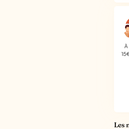
À 
15
Les 