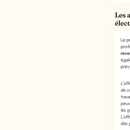
Les 
élec
Le p
prof
reve
éga
prév
L’of
de c
trav
peuv
les g
L’of
des 