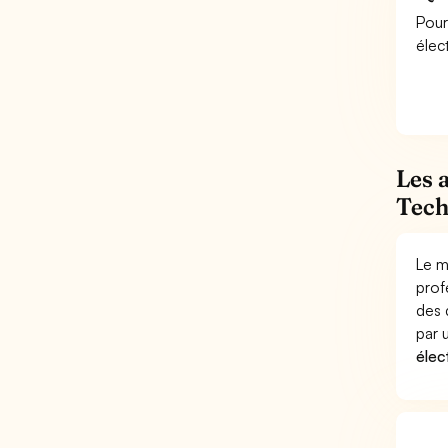
Pour
élec
Les 
Tech
Le m
prof
des 
par
élec