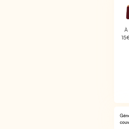
À 
15
Géné
couv