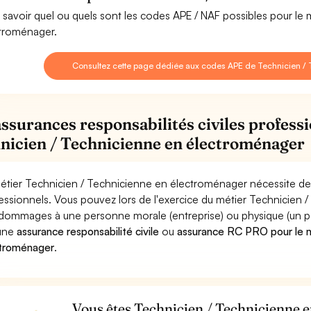
 savoir quel ou quels sont les codes APE / NAF possibles pour le
troménager.
Consultez cette page dédiée aux codes APE de Technicien /
assurances responsabilités civiles professi
nicien / Technicienne en électroménager
étier Technicien / Technicienne en électroménager nécessite de 
essionnels. Vous pouvez lors de l'exercice du métier Technicie
dommages à une personne morale (entreprise) ou physique (un parti
 une
assurance responsabilité civile
ou
assurance RC PRO pour le m
troménager
.
Vous êtes Technicien / Technicienne 