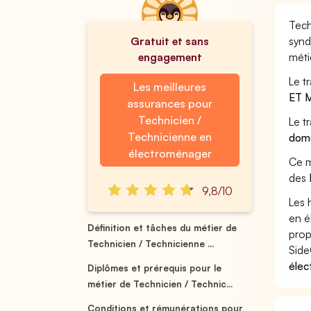
Tech
Gratuit et sans
synd
engagement
méti
Le t
Les meilleures
ET 
assurances pour
Technicien /
Le t
Technicienne en
dome
électroménager
Ce m
des
9,8/10
Les 
en é
Définition et tâches du métier de
prop
Technicien / Technicienne ...
Side
élec
Diplômes et prérequis pour le
métier de Technicien / Technic...
Conditions et rémunérations pour