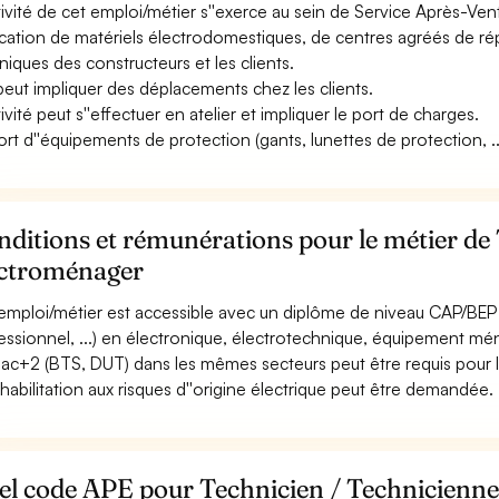
ctivité de cet emploi/métier s''exerce au sein de Service Après-Ven
ication de matériels électrodomestiques, de centres agréés de rép
niques des constructeurs et les clients.
 peut impliquer des déplacements chez les clients.
tivité peut s''effectuer en atelier et impliquer le port de charges.
ort d''équipements de protection (gants, lunettes de protection, ...
ditions et rémunérations pour le métier de
ectroménager
emploi/métier est accessible avec un diplôme de niveau CAP/BEP 
essionnel, ...) en électronique, électrotechnique, équipement mé
ac+2 (BTS, DUT) dans les mêmes secteurs peut être requis pour l
habilitation aux risques d''origine électrique peut être demandée.
el code APE pour Technicien / Technicienne