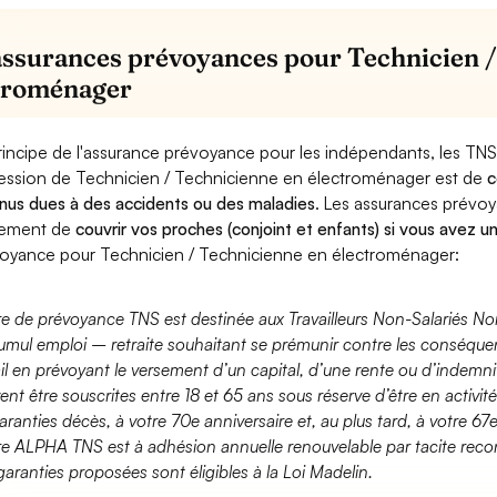
assurances prévoyances pour Technicien /
troménager
rincipe de l'assurance prévoyance pour les indépendants, les TNS
ession de Technicien / Technicienne en électroménager est de
c
nus dues à des accidents ou des maladies
. Les assurances prévo
lement de
couvrir vos proches (conjoint et enfants) si vous avez u
oyance pour Technicien / Technicienne en électroménager:
fre de prévoyance TNS est destinée aux Travailleurs Non-Salariés No
umul emploi – retraite souhaitant se prémunir contre les conséquen
ail en prévoyant le versement d’un capital, d’une rente ou d’indemnit
ent être souscrites entre 18 et 65 ans sous réserve d’être en activi
aranties décès, à votre 70e anniversaire et, au plus tard, à votre 67e
fre ALPHA TNS est à adhésion annuelle renouvelable par tacite recon
garanties proposées sont éligibles à la Loi Madelin.