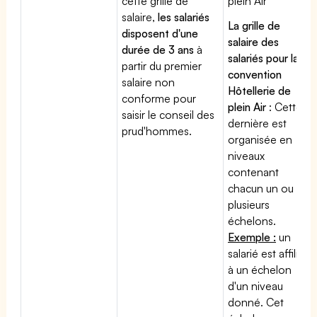
cette grille de
plein Air
salaire,
les salariés
La grille de
disposent d'une
salaire des
durée de 3 ans
à
salariés pour la
partir du premier
convention
salaire non
Hôtellerie de
conforme pour
plein Air
: Cette
saisir le conseil des
dernière est
prud'hommes.
organisée en
niveaux
contenant
chacun un ou
plusieurs
échelons.
Exemple :
un
salarié est affilié
à un échelon
d'un niveau
donné. Cet