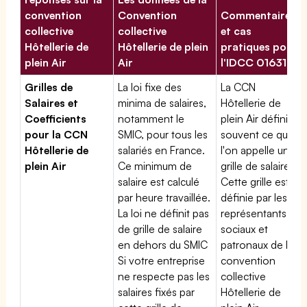
convention
Convention
Commentaires
collective
collective
et cas
Hôtellerie de
Hôtellerie de plein
pratiques pour
plein Air
Air
l'IDCC 01631
Grilles de
La loi fixe des
La CCN
Salaires et
minima de salaires,
Hôtellerie de
Coefficients
notamment le
plein Air définit
pour la CCN
SMIC, pour tous les
souvent ce que
Hôtellerie de
salariés en France.
l'on appelle une
plein Air
Ce minimum de
grille de salaires.
salaire est calculé
Cette grille est
par heure travaillée.
définie par les
La loi ne définit pas
représentants
de grille de salaire
sociaux et
en dehors du SMIC
patronaux de la
Si votre entreprise
convention
ne respecte pas les
collective
salaires fixés par
Hôtellerie de