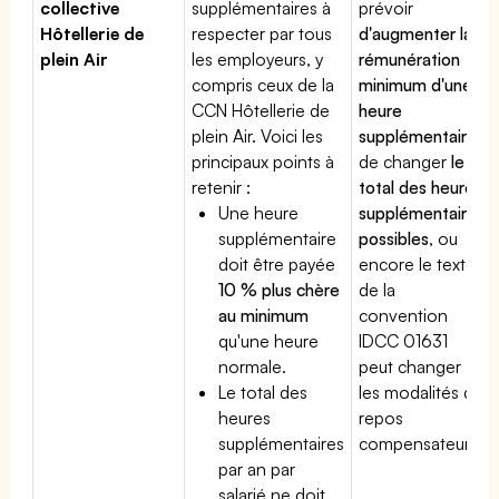
collective
supplémentaires à
prévoir
Hôtellerie de
respecter par tous
d'augmenter la
plein Air
les employeurs, y
rémunération
compris ceux de la
minimum d'une
CCN Hôtellerie de
heure
plein Air. Voici les
supplémentaire
,
principaux points à
de changer
le
retenir :
total des heures
Une heure
supplémentaires
supplémentaire
possibles
, ou
doit être payée
encore le texte
10 % plus chère
de la
au minimum
convention
qu'une heure
IDCC 01631
normale.
peut changer
Le total des
les modalités du
heures
repos
supplémentaires
compensateur.
par an par
salarié ne doit