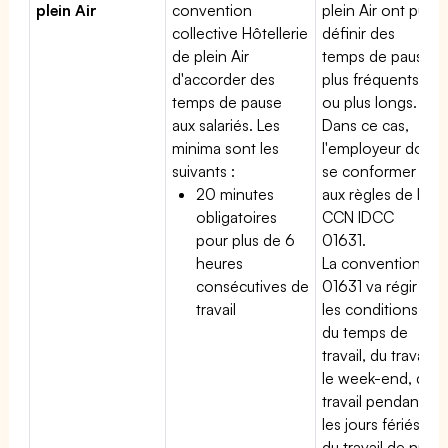
plein Air
convention
plein Air ont pu
collective Hôtellerie
définir des
de plein Air
temps de pause
d'accorder des
plus fréquents
temps de pause
ou plus longs.
aux salariés. Les
Dans ce cas,
minima sont les
l'employeur doit
suivants :
se conformer
20 minutes
aux règles de la
obligatoires
CCN IDCC
pour plus de 6
01631.
heures
La convention
consécutives de
01631 va régir
travail
les conditions
du temps de
travail, du travail
le week-end, du
travail pendant
les jours fériés,
du travail de nuit