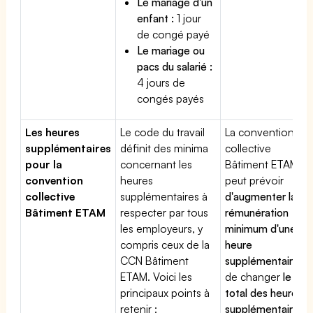
Le mariage d'un
enfant :
1 jour
de congé payé
Le mariage ou
pacs du salarié :
4 jours de
congés payés
Les heures
Le code du travail
La convention
supplémentaires
définit des minima
collective
pour la
concernant les
Bâtiment ETAM
convention
heures
peut prévoir
collective
supplémentaires à
d'augmenter la
Bâtiment ETAM
respecter par tous
rémunération
les employeurs, y
minimum d'une
compris ceux de la
heure
CCN Bâtiment
supplémentaire
,
ETAM. Voici les
de changer
le
principaux points à
total des heures
retenir :
supplémentaires