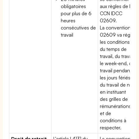
obligatoires
aux règles de la
pour plus de 6
CCN IDCC
heures
02609.
consécutives de
La convention
travail
02609 va régir
les conditions
du temps de
travail, du travail
le week-end, du
travail pendant
les jours fériés,
du travail de nuit
en instituant
des grilles de
rémunérations
et de
conditions à
respecter.
Droit de retrait
L'article L4131 du
La convention