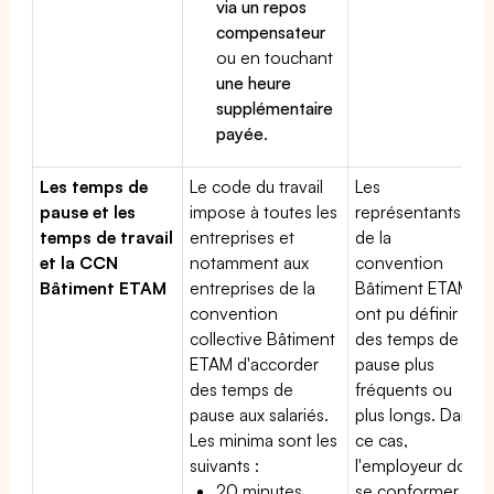
via un repos
compensateur
ou en touchant
une heure
supplémentaire
payée
.
Les temps de
Le code du travail
Les
pause et les
impose à toutes les
représentants
temps de travail
entreprises et
de la
et la CCN
notamment aux
convention
Bâtiment ETAM
entreprises de la
Bâtiment ETAM
convention
ont pu définir
collective Bâtiment
des temps de
ETAM d'accorder
pause plus
des temps de
fréquents ou
pause aux salariés.
plus longs. Dans
Les minima sont les
ce cas,
suivants :
l'employeur doit
20 minutes
se conformer