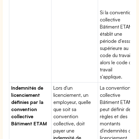
Si la convention
collective
Bâtiment ETAM
établit une
période d'essai
supérieure au
code du travail,
alors le code du
travail
s'applique.
Indemnités de
Lors d'un
La convention
licenciement
licenciement, un
collective
définies par la
employeur, quelle
Bâtiment ETAM
convention
que soit sa
peut définir des
collective
convention
règles et des
Bâtiment ETAM
collective, doit
montants
payer une
d'indemnités de
indemnité de
licenciement