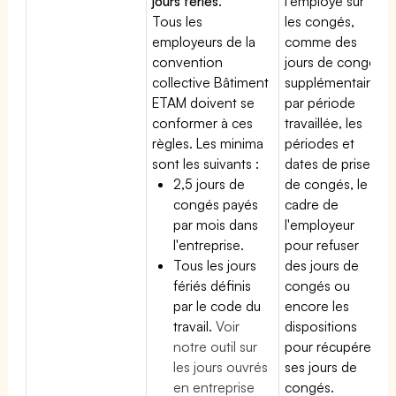
jours fériés
.
l'employé sur
Tous les
les congés,
employeurs de la
comme des
convention
jours de congé
collective Bâtiment
supplémentaires
ETAM doivent se
par période
conformer à ces
travaillée, les
règles. Les minima
périodes et
sont les suivants :
dates de prise
2,5 jours de
de congés, le
congés payés
cadre de
par mois dans
l'employeur
l'entreprise.
pour refuser
Tous les jours
des jours de
fériés définis
congés ou
par le code du
encore les
travail.
Voir
dispositions
notre outil sur
pour récupérer
les jours ouvrés
ses jours de
en entreprise
congés.