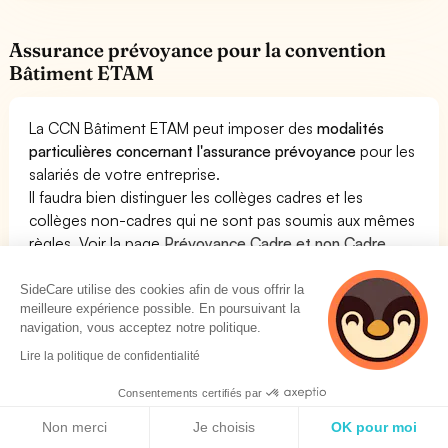
Assurance prévoyance pour la convention
Bâtiment ETAM
La CCN Bâtiment ETAM peut imposer des
modalités
particulières concernant l'assurance prévoyance
pour les
salariés de votre entreprise.
Il faudra bien distinguer les collèges cadres et les
collèges non-cadres qui ne sont pas soumis aux mêmes
règles. Voir la page
Prévoyance Cadre et non Cadre
pour la CCN Bâtiment ETAM
pour plus de détails.
SideCare utilise des cookies afin de vous offrir la
meilleure expérience possible. En poursuivant la
Généralement, ces accords distinguent les cadres et les
navigation, vous acceptez notre politique.
non-cadres mais peuvent parfois concerner l'ensemble
du personnel. La plupart des conventions collectives
Lire la politique de confidentialité
fixent des règles concernant la prévoyance pour les
Consentements certifiés par
non cadres. La convention Bâtiment ETAM prévoit des
Politique de cookies
modalités particulières concernant l'assurance
Non merci
Je choisis
OK pour moi