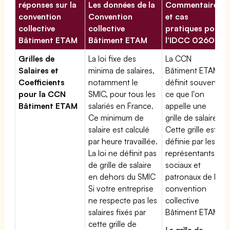
réponses sur la
Les données de la
Commentaires
convention
Convention
et cas
collective
collective
pratiques pour
Bâtiment ETAM
Bâtiment ETAM
l'IDCC 02609
Grilles de
La loi fixe des
La CCN
Salaires et
minima de salaires,
Bâtiment ETAM
Coefficients
notamment le
définit souvent
pour la CCN
SMIC, pour tous les
ce que l'on
Bâtiment ETAM
salariés en France.
appelle une
Ce minimum de
grille de salaires.
salaire est calculé
Cette grille est
par heure travaillée.
définie par les
La loi ne définit pas
représentants
de grille de salaire
sociaux et
en dehors du SMIC
patronaux de la
Si votre entreprise
convention
ne respecte pas les
collective
salaires fixés par
Bâtiment ETAM
cette grille de
La grille de