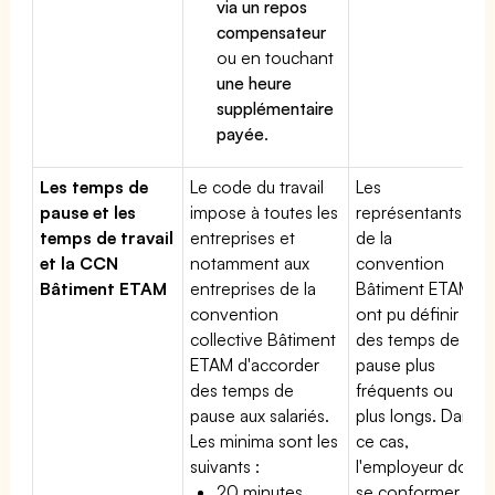
via un repos
compensateur
ou en touchant
une heure
supplémentaire
payée
.
Les temps de
Le code du travail
Les
pause et les
impose à toutes les
représentants
temps de travail
entreprises et
de la
et la CCN
notamment aux
convention
Bâtiment ETAM
entreprises de la
Bâtiment ETAM
convention
ont pu définir
collective Bâtiment
des temps de
ETAM d'accorder
pause plus
des temps de
fréquents ou
pause aux salariés.
plus longs. Dans
Les minima sont les
ce cas,
suivants :
l'employeur doit
20 minutes
se conformer