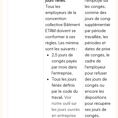
jours fériés
.
l'employé sur
Tous les
les congés,
employeurs de la
comme des
convention
jours de congé
collective Bâtiment
supplémentaires
ETAM doivent se
par période
conformer à ces
travaillée, les
règles. Les minima
périodes et
sont les suivants :
dates de prise
2,5 jours de
de congés, le
congés payés
cadre de
par mois dans
l'employeur
l'entreprise.
pour refuser
Tous les jours
des jours de
fériés définis
congés ou
par le code du
encore les
travail.
Voir
dispositions
notre outil sur
pour récupérer
les jours ouvrés
ses jours de
en entreprise
congés.