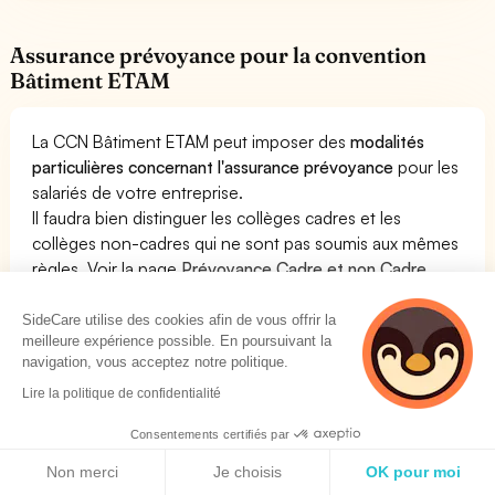
Assurance prévoyance pour la convention
Bâtiment ETAM
La CCN Bâtiment ETAM peut imposer des
modalités
particulières concernant l'assurance prévoyance
pour les
salariés de votre entreprise.
Il faudra bien distinguer les collèges cadres et les
collèges non-cadres qui ne sont pas soumis aux mêmes
règles. Voir la page
Prévoyance Cadre et non Cadre
pour la CCN Bâtiment ETAM
pour plus de détails.
SideCare utilise des cookies afin de vous offrir la
meilleure expérience possible. En poursuivant la
Généralement, ces accords distinguent les cadres et les
navigation, vous acceptez notre politique.
non-cadres mais peuvent parfois concerner l'ensemble
du personnel. La plupart des conventions collectives
Lire la politique de confidentialité
fixent des règles concernant la prévoyance pour les
Consentements certifiés par
non cadres. La convention Bâtiment ETAM prévoit des
Politique de cookies
modalités particulières concernant l'assurance
Non merci
Je choisis
OK pour moi