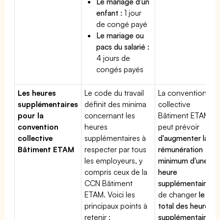
Le mariage d'un
enfant :
1 jour
de congé payé
Le mariage ou
pacs du salarié :
4 jours de
congés payés
Les heures
Le code du travail
La convention
supplémentaires
définit des minima
collective
pour la
concernant les
Bâtiment ETAM
convention
heures
peut prévoir
collective
supplémentaires à
d'augmenter la
Bâtiment ETAM
respecter par tous
rémunération
les employeurs, y
minimum d'une
compris ceux de la
heure
CCN Bâtiment
supplémentaire
,
ETAM. Voici les
de changer
le
principaux points à
total des heures
retenir :
supplémentaires