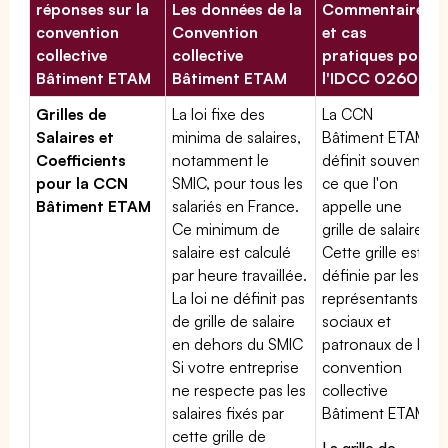
réponses sur la
Les données de la
Commentaires
convention
Convention
et cas
collective
collective
pratiques pour
Bâtiment ETAM
Bâtiment ETAM
l'IDCC 02609
Grilles de
La loi fixe des
La CCN
Salaires et
minima de salaires,
Bâtiment ETAM
Coefficients
notamment le
définit souvent
pour la CCN
SMIC, pour tous les
ce que l'on
Bâtiment ETAM
salariés en France.
appelle une
Ce minimum de
grille de salaires.
salaire est calculé
Cette grille est
par heure travaillée.
définie par les
La loi ne définit pas
représentants
de grille de salaire
sociaux et
en dehors du SMIC
patronaux de la
Si votre entreprise
convention
ne respecte pas les
collective
salaires fixés par
Bâtiment ETAM
cette grille de
La grille de