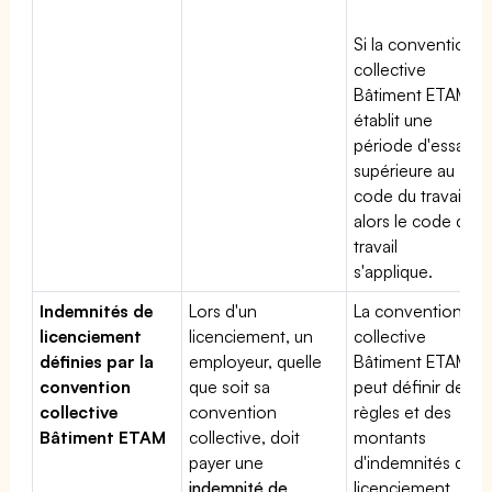
Si la convention
collective
Bâtiment ETAM
établit une
période d'essai
supérieure au
code du travail,
alors le code du
travail
s'applique.
Indemnités de
Lors d'un
La convention
licenciement
licenciement, un
collective
définies par la
employeur, quelle
Bâtiment ETAM
convention
que soit sa
peut définir des
collective
convention
règles et des
Bâtiment ETAM
collective, doit
montants
payer une
d'indemnités de
indemnité de
licenciement