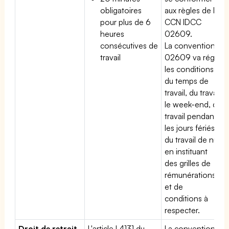
obligatoires
aux règles de la
pour plus de 6
CCN IDCC
heures
02609.
consécutives de
La convention
travail
02609 va régir
les conditions
du temps de
travail, du travail
le week-end, du
travail pendant
les jours fériés,
du travail de nuit
en instituant
des grilles de
rémunérations
et de
conditions à
respecter.
Droit de retrait
L'article L4131 du
La convention