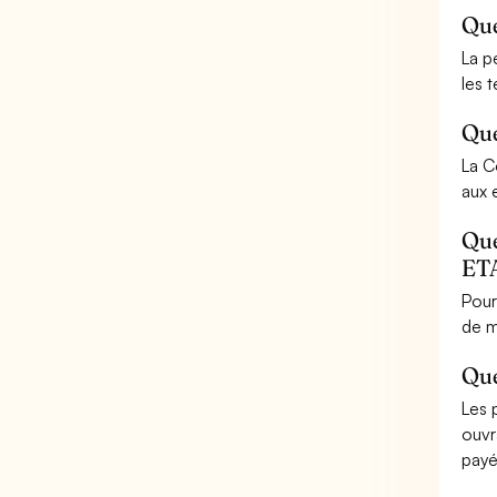
Que
La p
les 
Que
La C
aux 
Que
ET
Pour
de m
Que
Les 
ouvr
payé