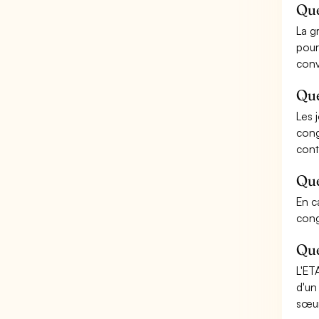
Que
La g
pour
conv
Que
Les 
cong
cont
Que
En c
cong
Que
L'ET
d'un
sœur