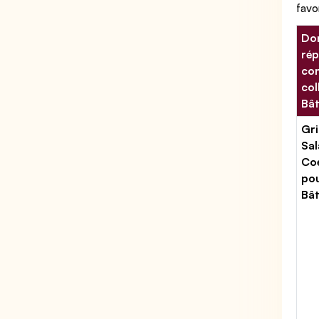
favo
Don
rép
con
col
Bâ
Gri
Sal
Coe
po
Bâ