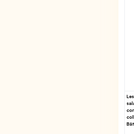
Les
sal
con
col
Bâ