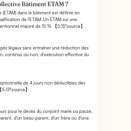
 collective Bâtiment ETAM ?
se (ETAM) dans le bâtiment est définie en
lification de l'ETAM. Un ETAM sur une
onventionnel majoré de 15 % 【5:15†source】.
gés légaux sans entraîner une réduction des
on, continus ou non, d'exécution effective du
eptionnelle de 4 jours non déductibles des
 【5:13†source】.
ours pour le décès du conjoint marié ou pacsé,
parent, d'un beau-parent, d'un frère ou d'une