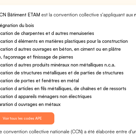
CN Bâtiment ETAM
est la convention collective s'appliquant aux
égnation du bois
ication de charpentes et d autres menuiseries
ication d éléments en matières plastiques pour la construction
ication d autres ouvrages en béton, en ciment ou en plâtre
le, façonnage et finissage de pierres
ication d autres produits minéraux non métalliques n.c.a.
ication de structures métalliques et de parties de structures
ication de portes et fenêtres en métal
ication d articles en fils métalliques, de chaînes et de ressorts
ication d appareils ménagers non électriques
ration d ouvrages en métaux
Voir tous les codes APE
e convention collective nationale (CCN) a été élaborée entre d'u