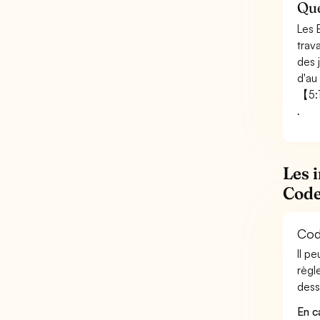
Que
Les 
trav
des 
d'au
【5:
Les 
Cod
Cod
Il p
règl
desso
En c