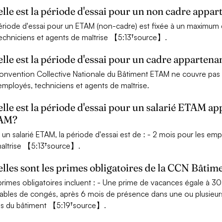
lle est la période d'essai pour un non cadre app
ériode d'essai pour un ETAM (non-cadre) est fixée à un maximum d
techniciens et agents de maîtrise 【5:13†source】.
lle est la période d'essai pour un cadre apparte
onvention Collective Nationale du Bâtiment ETAM ne couvre pas di
employés, techniciens et agents de maîtrise.
lle est la période d'essai pour un salarié ETAM a
AM?
 un salarié ETAM, la période d'essai est de : - 2 mois pour les em
aîtrise 【5:13†source】.
lles sont les primes obligatoires de la CCN Bâti
primes obligatoires incluent : - Une prime de vacances égale à 3
ables de congés, après 6 mois de présence dans une ou plusieurs
s du bâtiment 【5:19†source】.