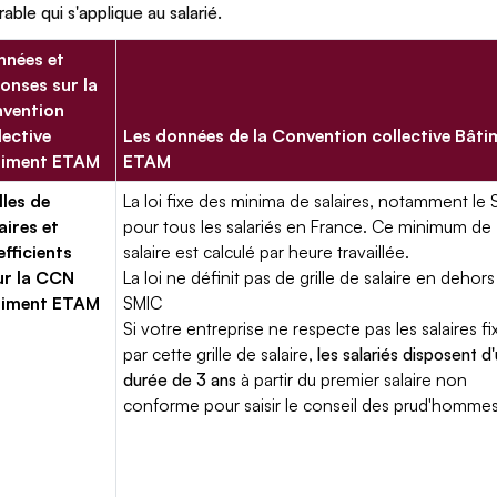
rable qui s'applique au salarié.
nées et
onses sur la
vention
lective
Les données de la Convention collective Bâti
timent ETAM
ETAM
lles de
La loi fixe des minima de salaires, notamment le 
aires et
pour tous les salariés en France. Ce minimum de
fficients
salaire est calculé par heure travaillée.
ur la CCN
La loi ne définit pas de grille de salaire en dehors
timent ETAM
SMIC
Si votre entreprise ne respecte pas les salaires fi
par cette grille de salaire,
les salariés disposent d
durée de 3 ans
à partir du premier salaire non
conforme pour saisir le conseil des prud'hommes