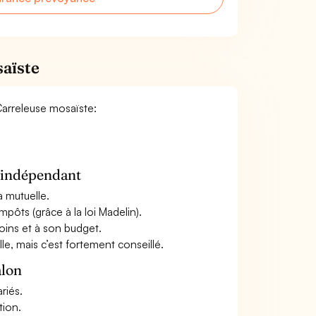
saïste
 Carreleuse mosaïste:
n indépendant
a mutuelle.
mpôts (grâce à la loi Madelin).
oins et à son budget.
le, mais c’est fortement conseillé.
alon
riés.
tion.