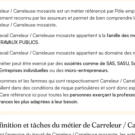
eleur / Carreleuse mosaïste est un métier référencé par Pôle emploi
ement reconnu par les assureurs et permet de bien comprendre le
eleur / Carreleuse mosaïste.
ravail Carreleur / Carreleuse mosaïste appartient à la
famille des m
TRAVAUX PUBLICS
.
ravail Carreleur / Carreleuse mosaïste appartient au domaine des m
étier peut être exercé par des
sociétés comme de SAS, SASU, SA
Entreprises individuelles
ou des
micro-entrepreneurs
.
hommes et les femmes qui sont respectivement Carreleur / Carre
aillent dans des conditions de risque particulières et sont donc ex
Care référence ici pour toutes les
personnes exerçant la professi
rances les plus adaptées à leur besoin
.
inition et tâches du métier de Carreleur / C
nt l'exercice du travail de Carreleur / Carreleuse mosaïste, les act