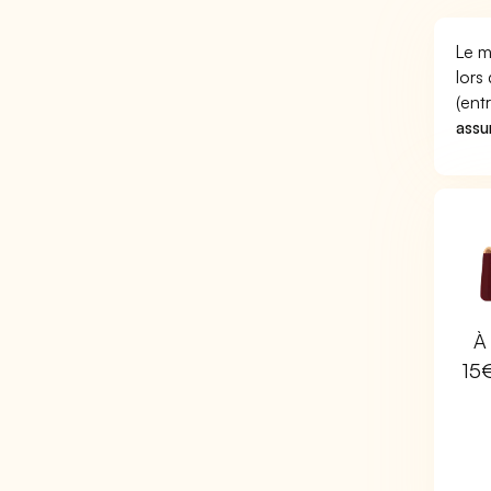
Le m
lors
(ent
assu
À 
15