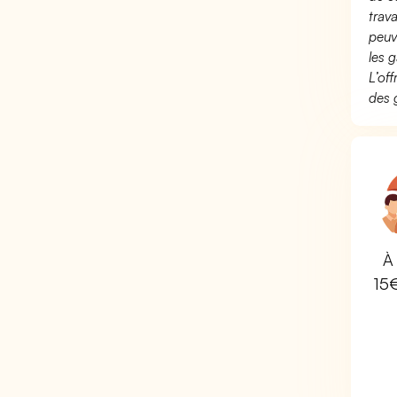
trav
peuv
les g
L’of
des 
À 
15