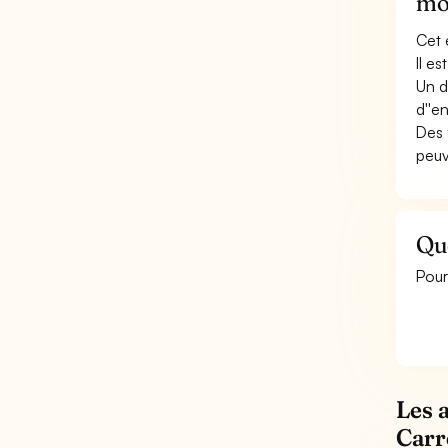
mo
Cet 
Il e
Un d
d''e
Des 
peuv
Que
Pour
Les 
Carr