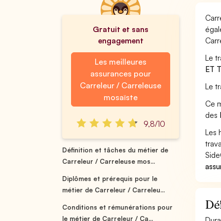
Carr
Gratuit et sans
égal
engagement
Carr
Le t
Les meilleures
ET 
assurances pour
Carreleur / Carreleuse
Le t
mosaïste
Ce m
des
9,8/10
Les 
trav
Définition et tâches du métier de
Side
Carreleur / Carreleuse mos...
assu
Diplômes et prérequis pour le
métier de Carreleur / Carreleu...
Déf
Conditions et rémunérations pour
le métier de Carreleur / Ca...
Dura