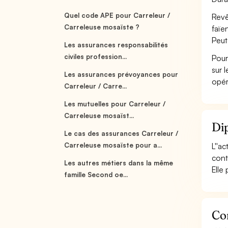
Quel code APE pour Carreleur /
Revê
Carreleuse mosaïste ?
faïe
Peut
Les assurances responsabilités
civiles profession...
Pour
sur 
Les assurances prévoyances pour
opér
Carreleur / Carre...
Les mutuelles pour Carreleur /
Carreleuse mosaïst...
Dip
Le cas des assurances Carreleur /
Carreleuse mosaïste pour a...
L''a
cont
Les autres métiers dans la même
Elle
famille Second oe...
Con