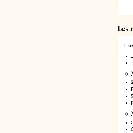
Les 
Il e
L
L
🔹 
S
F
S
P
🔹 
O
C