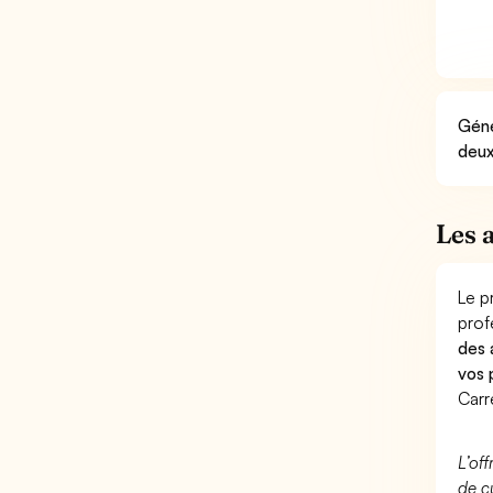
Géné
deux
Les 
Le p
prof
des 
vos 
Carr
L’of
de c