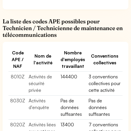
La liste des codes APE possibles pour
Technicien / Technicienne de maintenance en
télécommunications
Code
Nombre
Nom de
Conventions
APE /
d'employés
l'activité
collectives
NAF
travaillant
8010Z
Activités de
144400
3 conventions
sécurité
collectives pour
privée
cette activité
8030Z
Activités
Pas de
Pas de
d'enquête
données
données
suffisantes
suffisantes
8020Z
Activités liées
13400
7 conventions