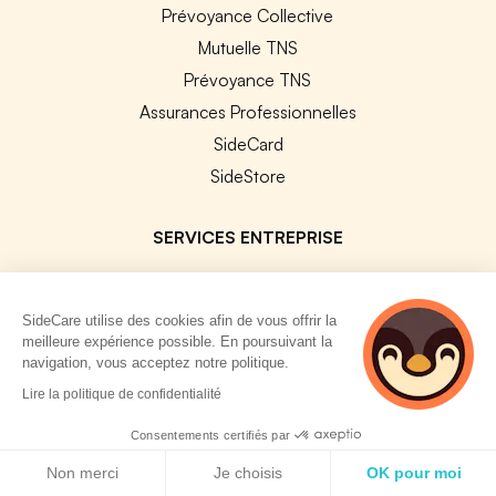
Prévoyance Collective
Mutuelle TNS
Prévoyance TNS
Assurances Professionnelles
SideCard
SideStore
SERVICES ENTREPRISE
Explorer nos offres
Améliorer vos contrats
SideCare utilise des cookies afin de vous offrir la
meilleure expérience possible. En poursuivant la
Changer de contrat collectif
navigation, vous acceptez notre politique.
Assurance sur mesure
3 personnes
Lire la politique de confidentialité
consultent
Harmonisation de contrats
actuellement cette
Consentements certifiés par
Vérification de conformité
page
Politique de cookies
Non merci
Je choisis
OK pour moi
Résiliation de vos contrats