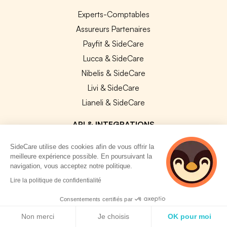
Experts-Comptables
Assureurs Partenaires
Payfit & SideCare
Lucca & SideCare
Nibelis & SideCare
Livi & SideCare
Lianeli & SideCare
API & INTEGRATIONS
API SideCare
SideCare utilise des cookies afin de vous offrir la
Les SIRH / Systèmes de paie connectés
meilleure expérience possible. En poursuivant la
navigation, vous acceptez notre politique.
3 personnes
Lire la politique de confidentialité
A PROPOS
consultent
actuellement cette
Consentements certifiés par
Se connecter
page
Politique de cookies
Non merci
Je choisis
OK pour moi
Centre d'aide