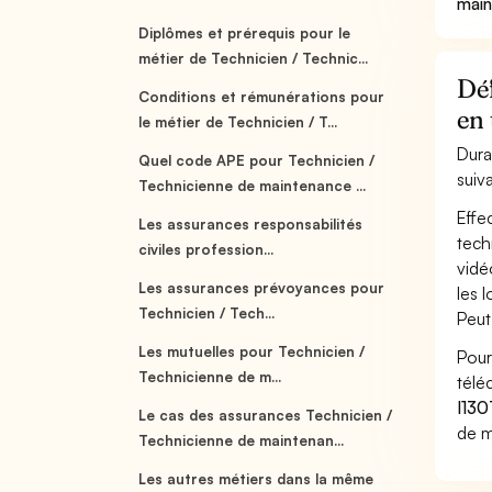
main
Diplômes et prérequis pour le
métier de Technicien / Technic...
Déf
Conditions et rémunérations pour
en
le métier de Technicien / T...
Dura
Quel code APE pour Technicien /
suiv
Technicienne de maintenance ...
Effe
Les assurances responsabilités
tech
civiles profession...
vidéo
Les assurances prévoyances pour
les 
Technicien / Tech...
Peut
Les mutuelles pour Technicien /
Pour
Technicienne de m...
télé
I130
Le cas des assurances Technicien /
de m
Technicienne de maintenan...
Les autres métiers dans la même