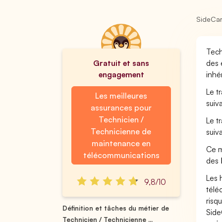
SideCa
Tech
Gratuit et sans
des 
engagement
inhé
Le t
Les meilleures
suiv
assurances pour
Technicien /
Le t
Technicienne de
suiv
maintenance en
Ce m
télécommunications
des
Les 
9,8/10
télé
risq
Définition et tâches du métier de
Side
Technicien / Technicienne ...