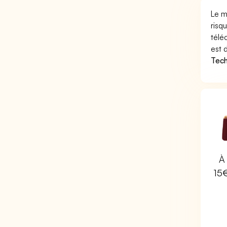
Le m
risq
télé
est 
Tech
À 
15