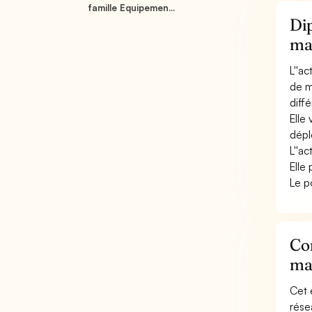
famille Equipemen...
Dip
ma
L''a
de m
diff
Elle
déplo
L''a
Elle 
Le p
Con
ma
Cet 
rése