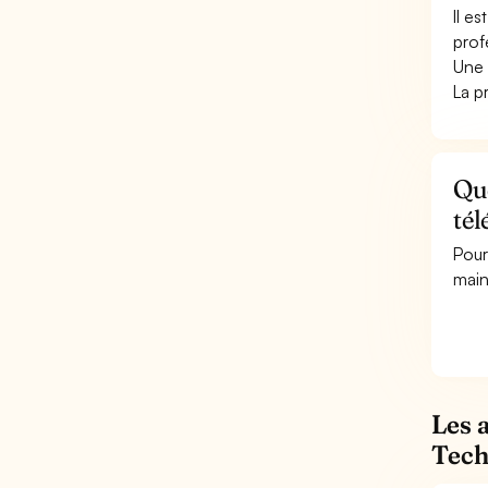
Il e
prof
Une 
La p
Qu
té
Pour
main
Les 
Tech