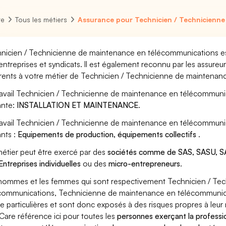
re
Tous les métiers
Assurance pour Technicien / Technicienn
nicien / Technicienne de maintenance en télécommunications est
entreprises et syndicats. Il est également reconnu par les assure
rents à votre métier de Technicien / Technicienne de maintenan
ravail Technicien / Technicienne de maintenance en télécommunic
ante:
INSTALLATION ET MAINTENANCE
.
ravail Technicien / Technicienne de maintenance en télécommuni
ants :
Equipements de production, équipements collectifs
.
étier peut être exercé par des
sociétés comme de SAS, SASU, SA
Entreprises individuelles
ou des
micro-entrepreneurs
.
hommes et les femmes qui sont respectivement Technicien / Te
communications, Technicienne de maintenance en télécommunicat
ue particulières et sont donc exposés à des risques propres à leur 
Care référence ici pour toutes les
personnes exerçant la professi