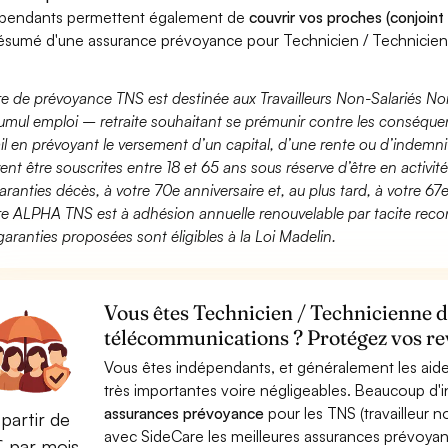
pendants permettent également de
couvrir vos proches (conjoint
ésumé d'une assurance prévoyance pour Technicien / Technicie
fre de prévoyance TNS est destinée aux Travailleurs Non-Salariés No
umul emploi – retraite souhaitant se prémunir contre les conséquen
ail en prévoyant le versement d’un capital, d’une rente ou d’indemnit
ent être souscrites entre 18 et 65 ans sous réserve d’être en activi
aranties décès, à votre 70e anniversaire et, au plus tard, à votre 67e
fre ALPHA TNS est à adhésion annuelle renouvelable par tacite recon
garanties proposées sont éligibles à la Loi Madelin.
Vous êtes Technicien / Technicienne 
télécommunications ? Protégez vos rev
Vous êtes indépendants, et généralement les aide
très importantes voire négligeables. Beaucoup d
assurances prévoyance
pour les TNS (travailleur 
partir de
avec SideCare les meilleures assurances prévoya
€ par mois