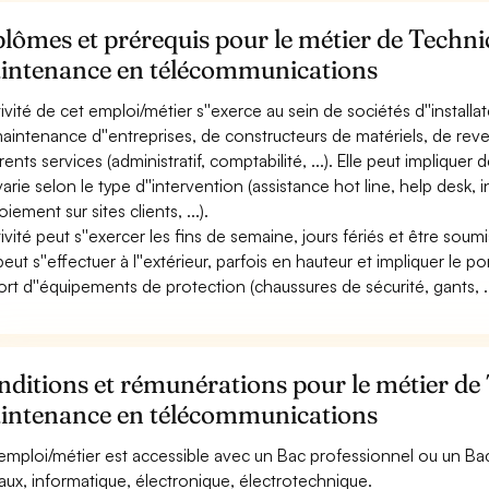
lômes et prérequis pour le métier de Techni
intenance en télécommunications
ctivité de cet emploi/métier s''exerce au sein de sociétés d''install
aintenance d''entreprises, de constructeurs de matériels, de revend
érents services (administratif, comptabilité, ...). Elle peut implique
 varie selon le type d''intervention (assistance hot line, help desk, 
iement sur sites clients, ...).
ctivité peut s''exercer les fins de semaine, jours fériés et être soum
peut s''effectuer à l''extérieur, parfois en hauteur et impliquer le p
ort d''équipements de protection (chaussures de sécurité, gants, ..
ditions et rémunérations pour le métier de
intenance en télécommunications
emploi/métier est accessible avec un Bac professionnel ou un 
aux, informatique, électronique, électrotechnique.