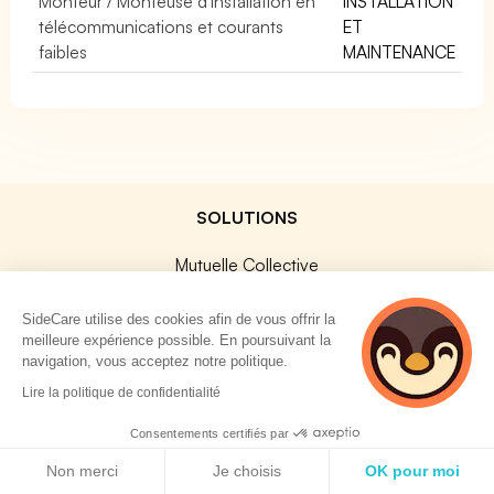
Monteur / Monteuse d'installation en
INSTALLATION
télécommunications et courants
ET
faibles
MAINTENANCE
SOLUTIONS
Mutuelle Collective
Prévoyance Collective
SideCare utilise des cookies afin de vous offrir la
Mutuelle TNS
meilleure expérience possible. En poursuivant la
Prévoyance TNS
navigation, vous acceptez notre politique.
4 personnes
Assurances Professionnelles
Lire la politique de confidentialité
consultent
SideCard
actuellement cette
Consentements certifiés par
page
SideStore
Politique de cookies
Non merci
Je choisis
OK pour moi