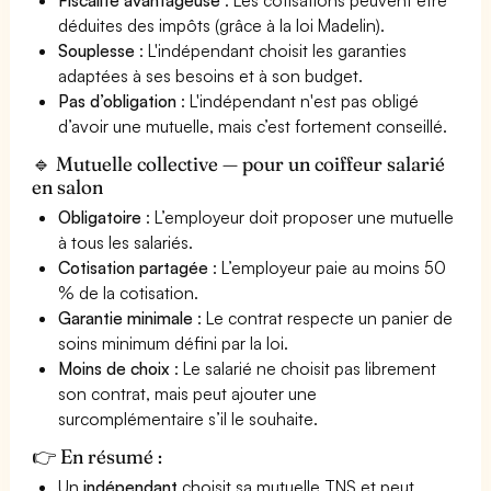
déduites des impôts (grâce à la loi Madelin).
Souplesse
: L'indépendant choisit les garanties
adaptées à ses besoins et à son budget.
Pas d’obligation
: L'indépendant n'est pas obligé
d’avoir une mutuelle, mais c’est fortement conseillé.
🔹 Mutuelle collective — pour un coiffeur salarié
en salon
Obligatoire
: L’employeur doit proposer une mutuelle
à tous les salariés.
Cotisation partagée
: L’employeur paie au moins 50
% de la cotisation.
Garantie minimale
: Le contrat respecte un panier de
soins minimum défini par la loi.
Moins de choix
: Le salarié ne choisit pas librement
son contrat, mais peut ajouter une
surcomplémentaire s’il le souhaite.
👉 En résumé :
Un
indépendant
choisit sa mutuelle TNS et peut