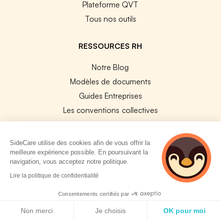
Plateforme QVT
Tous nos outils
RESSOURCES RH
Notre Blog
Modèles de documents
Guides Entreprises
Les conventions collectives
Les codes APE / NAF
Base des métiers
SideCare utilise des cookies afin de vous offrir la
Les assureurs partenaires
meilleure expérience possible. En poursuivant la
navigation, vous acceptez notre politique.
Le PMSS par année
5 personnes
Lire la politique de confidentialité
Bureaux CPAM
consultent
actuellement cette
Consentements certifiés par
Les codes CCAM
page
Politique de cookies
Les OPCO
Non merci
Je choisis
OK pour moi