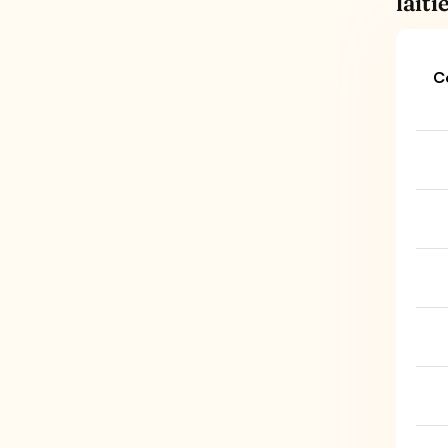
laiti
C