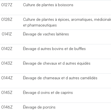
0127Z
Culture de plantes à boissons
0128Z
Culture de plantes à épices, aromatiques, médicinal
et pharmaceutiques
0141Z
Élevage de vaches laitières
0142Z
Élevage d autres bovins et de buffles
0143Z
Élevage de chevaux et d autres équidés
0144Z
Élevage de chameaux et d autres camélidés
0145Z
Élevage d ovins et de caprins
0146Z
Élevage de porcins