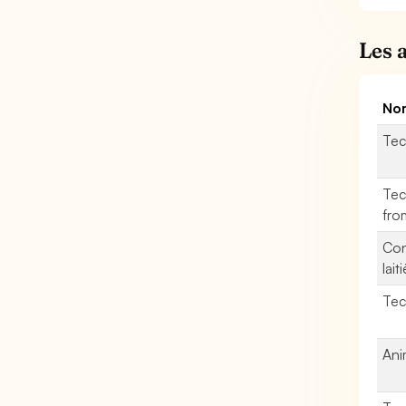
Les 
Nom
Tec
Tec
fro
Con
lait
Tec
Ani