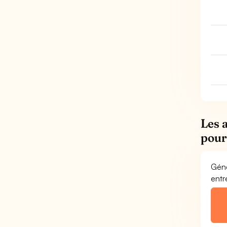
Les 
pour
Géné
entr