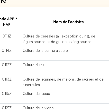
ère
ode APE /
Nom de l'activité
NAF
0111Z
Culture de céréales (à l exception du riz), de
légumineuses et de graines oléagineuses
0114Z
Culture de la canne à sucre
0112Z
Culture du riz
0113Z
Culture de légumes, de melons, de racines et de
tubercules
0115Z
Culture du tabac
0121Z
Culture de la vigne