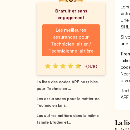
Lors
Gratuit et sans
entr
engagement
Une 
SIRE
Les meilleures
assurances pour
Si vo
une 
Technicien laitier /
Technicienne laitière
Prem
laiti
9,8/10
code
Néan
si vo
La liste des codes APE possibles
pour Technicien ...
Techn
APE 
Les assurances pour le métier de
Technicien laiti...
Les autres métiers dans la même
La l
famille Etudes et...