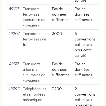
activité
4910Z
Transport
Pas de
Pas de
ferroviaire
données
données
interurbain de
suffisantes
suffisantes
voyageurs
4920Z
Transports
3000
5
ferroviaires de
conventions
fret
collectives
pour cette
activité
4931Z
Transports
Pas de
Pas de
urbains et
données
données
suburbains de
suffisantes
suffisantes
voyageurs
4939C
Téléphériques
11200
2
et remontées
conventions
mécaniques
collectives
pour cette