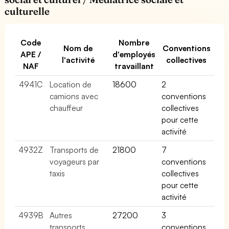
culturelle
Code
Nombre
Nom de
Conventions
APE /
d'employés
l'activité
collectives
NAF
travaillant
4941C
Location de
18600
2
camions avec
conventions
chauffeur
collectives
pour cette
activité
4932Z
Transports de
21800
7
voyageurs par
conventions
taxis
collectives
pour cette
activité
4939B
Autres
27200
3
transports
conventions