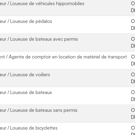
eur / Loueuse de véhicules hippomobiles
C
D
eur / Loueuse de pédalos
C
D
eur / Loueuse de bateaux avec permis
C
D
nt / Agente de comptoir en location de matériel de transport
C
D
eur / Loueuse de voiliers
C
D
eur / Loueuse de bateaux
C
D
eur / Loueuse de bateaux sans permis
C
D
eur / Loueuse de bicyclettes
C
D