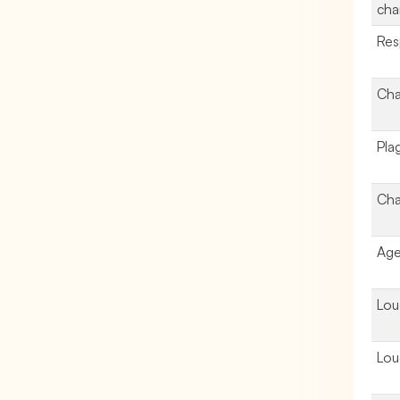
cha
Res
Cha
Pla
Cha
Age
Lou
Lou