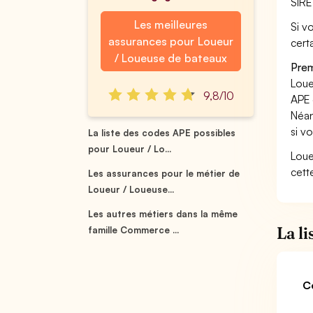
SIRE
Les meilleures
Si v
assurances pour Loueur
cert
/ Loueuse de bateaux
Prem
Loue
9,8/10
APE 
Néan
si v
La liste des codes APE possibles
pour Loueur / Lo...
Loue
cett
Les assurances pour le métier de
Loueur / Loueuse...
Les autres métiers dans la même
La l
famille Commerce ...
C