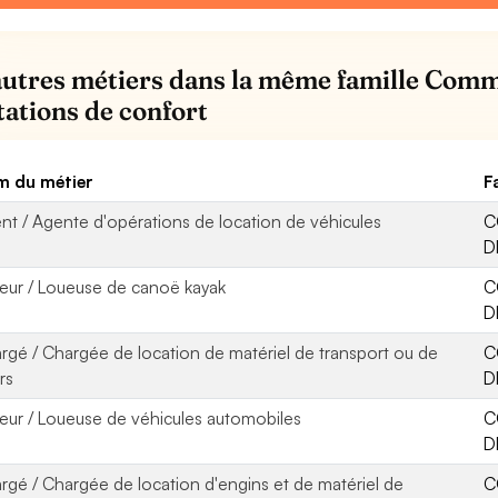
autres métiers dans la même famille Comm
tations de confort
 du métier
F
nt / Agente d'opérations de location de véhicules
C
D
eur / Loueuse de canoë kayak
C
D
rgé / Chargée de location de matériel de transport ou de
C
irs
D
eur / Loueuse de véhicules automobiles
C
D
rgé / Chargée de location d'engins et de matériel de
C