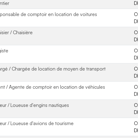
ntier
D
ponsable de comptoir en location de voitures
C
D
isier / Chaisière
C
D
giste
C
D
rgé / Chargée de location de moyen de transport
C
D
nt / Agente de comptoir en location de véhicules
C
D
eur / Loueuse d'engins nautiques
C
D
eur / Loueuse d'avions de tourisme
C
D