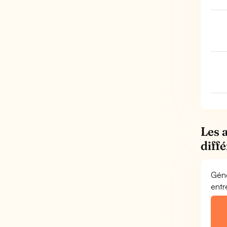
Les 
diff
Géné
entr