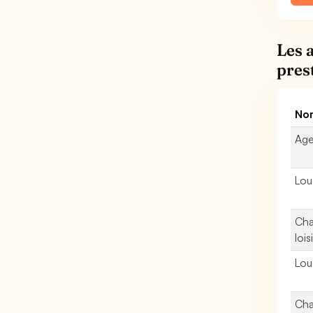
Les 
pres
Nom
Age
Lou
Cha
lois
Lou
Cha