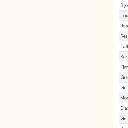
Bijo
Tou
Joai
Res
Tail
Ser
Pla
Gra
Gem
Mod
Dia
Ge