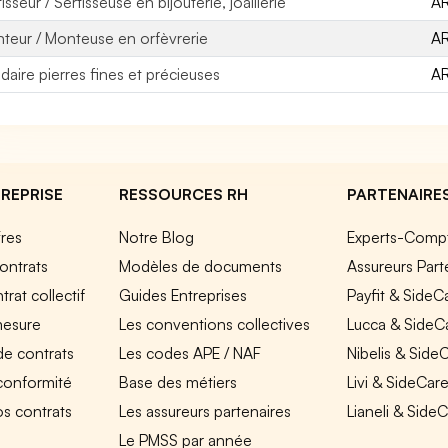
isseur / Sertisseuse en bijouterie, joaillerie
A
teur / Monteuse en orfèvrerie
A
idaire pierres fines et précieuses
A
REPRISE
RESSOURCES RH
PARTENAIRE
fres
Notre Blog
Experts-Comp
ontrats
Modèles de documents
Assureurs Part
rat collectif
Guides Entreprises
Payfit & SideC
mesure
Les conventions collectives
Lucca & SideC
de contrats
Les codes APE / NAF
Nibelis & Side
 conformité
Base des métiers
Livi & SideCar
os contrats
Les assureurs partenaires
Lianeli & Side
Le PMSS par année