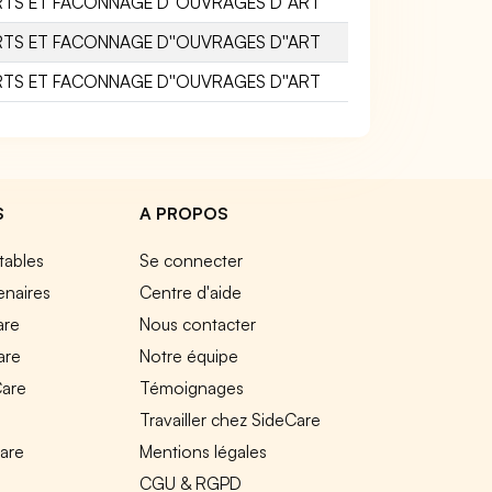
RTS ET FACONNAGE D''OUVRAGES D''ART
RTS ET FACONNAGE D''OUVRAGES D''ART
RTS ET FACONNAGE D''OUVRAGES D''ART
S
A PROPOS
tables
Se connecter
enaires
Centre d'aide
are
Nous contacter
are
Notre équipe
Care
Témoignages
e
Travailler chez SideCare
Care
Mentions légales
CGU & RGPD