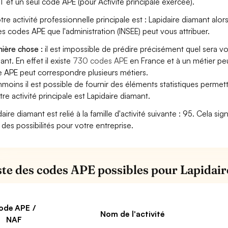
T et un seul code APE (pour Activité principale exercée).
tre activité professionnelle principale est : Lapidaire diamant alors 
les codes APE que l'administration (INSEE) peut vous attribuer.
ière chose :
il est impossible de prédire précisément quel sera v
ant. En effet il existe
730 codes APE
en France et à un métier pe
 APE peut correspondre plusieurs métiers.
moins il est possible de fournir des éléments statistiques perm
otre activité principale est Lapidaire diamant.
daire diamant est relié à la famille d'activité suivante : 95. Cela si
 des possibilités pour votre entreprise.
iste des codes APE possibles pour Lapidai
ode APE /
Nom de l'activité
NAF