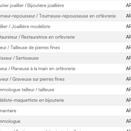
utier joaillier / Bijoutière joaillière
A
rneur-repousseur / Tourneuse-repousseuse en orfèvrerie
A
llier / Joaillière modéliste
A
taurateur / Restauratrice en orfèvrerie
A
leur / Tailleuse de pierres fines
A
tisseur / Sertisseuse
A
neur / Planeuse à la main en orfèvrerie
A
veur / Graveuse sur pierres fines
A
mologue tailleur / tailleuse
A
éliste-maquettiste en bijouterie
A
mantaire
A
mmologue
A