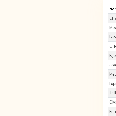
Nom
Cha
Modé
Bijo
Orf
Bijo
Joai
Méd
Lap
Tail
Gly
Enfi