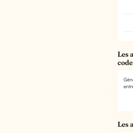
Les 
code
Géné
entr
Les 