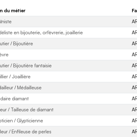
 du métier
Fa
îniste
A
liste en bijouterie, orfèvrerie, joaillerie
A
utier / Bijoutière
A
èvre
A
utier / Bijoutière fantaisie
A
llier / Joaillière
A
ailleur / Médailleuse
A
idaire diamant
A
leur / Tailleuse de diamant
A
pticien / Glypticienne
A
leur / Enfileuse de perles
A