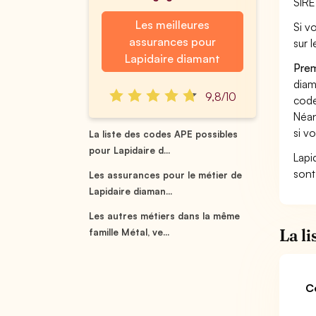
SIRE
Les meilleures
Si vo
assurances pour
sur 
Lapidaire diamant
Prem
diam
9,8/10
code
Néan
si v
La liste des codes APE possibles
pour Lapidaire d...
Lapi
sont
Les assurances pour le métier de
Lapidaire diaman...
Les autres métiers dans la même
La l
famille Métal, ve...
C