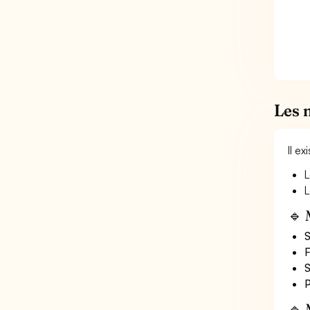
Les 
Il e
L
L
🔹 
S
F
S
P
🔹 