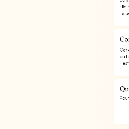
du mé
Elle
Le p
Con
Cet 
en bi
Il e
Que
Pour