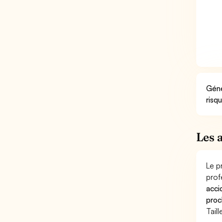
Géné
risq
Les 
Le p
prof
acci
proc
Tail