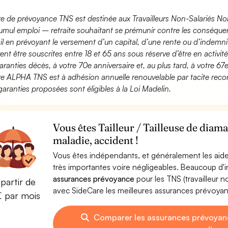
fre de prévoyance TNS est destinée aux Travailleurs Non-Salariés No
umul emploi – retraite souhaitant se prémunir contre les conséquen
ail en prévoyant le versement d’un capital, d’une rente ou d’indemnit
ent être souscrites entre 18 et 65 ans sous réserve d’être en activi
aranties décès, à votre 70e anniversaire et, au plus tard, à votre 67e
fre ALPHA TNS est à adhésion annuelle renouvelable par tacite recon
garanties proposées sont éligibles à la Loi Madelin.
Vous êtes Tailleur / Tailleuse de diam
maladie, accident !
Vous êtes indépendants, et généralement les aide
très importantes voire négligeables. Beaucoup d
assurances prévoyance
pour les TNS (travailleur 
partir de
avec SideCare les meilleures assurances prévoyanc
€ par mois
Comparer les assurances prévoyance