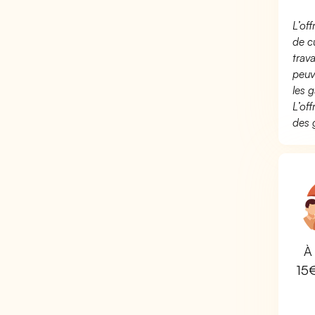
L’of
de c
trav
peuv
les g
L’of
des 
À 
15