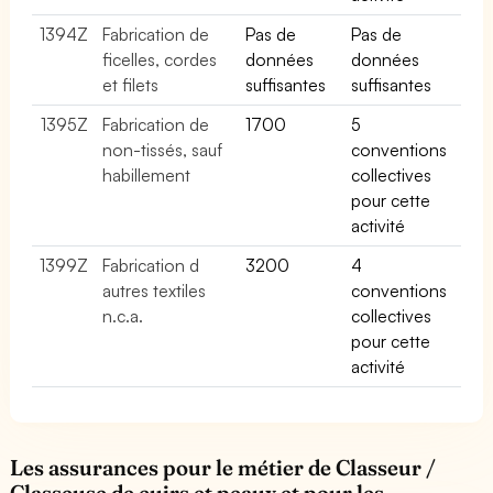
1394Z
Fabrication de
Pas de
Pas de
ficelles, cordes
données
données
et filets
suffisantes
suffisantes
1395Z
Fabrication de
1700
5
non-tissés, sauf
conventions
habillement
collectives
pour cette
activité
1399Z
Fabrication d
3200
4
autres textiles
conventions
n.c.a.
collectives
pour cette
activité
Les assurances pour le métier de Classeur /
Classeuse de cuirs et peaux et pour les