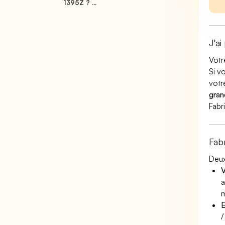
1395Z ? ...
J'ai
Votr
Si v
votr
gran
Fabr
Fab
Deux
V
a
m
E
/