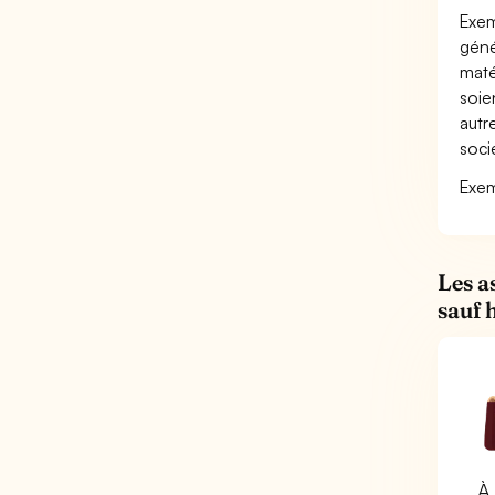
Exem
géné
maté
soie
autr
soci
Exem
Les a
sauf 
À 