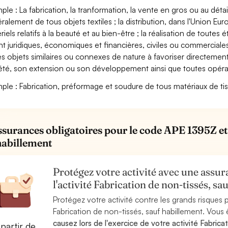
ple : La fabrication, la tranformation, la vente en gros ou au détail
ralement de tous objets textiles ; la distribution, dans l'Union Eu
riels relatifs à la beauté et au bien-être ; la réalisation de toute
nt juridiques, économiques et financières, civiles ou commerciales,
es objets similaires ou connexes de nature à favoriser directement
été, son extension ou son développement ainsi que toutes opérati
ple : Fabrication, préformage et soudure de tous matériaux de tis
ssurances obligatoires pour le code APE 1395Z et l
habillement
Protégez votre activité avec une assura
l'activité Fabrication de non-tissés, 
Protégez votre activité contre les grands risques po
Fabrication de non-tissés, sauf habillement. Vous
causez lors de l'exercice de votre activité Fabrica
partir de