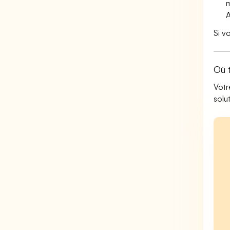
m
A
Si v
Où 
Votr
solu