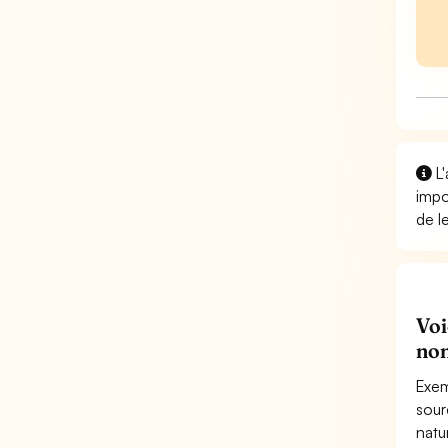
L'
impo
de l
Voi
non
Exem
sour
natu