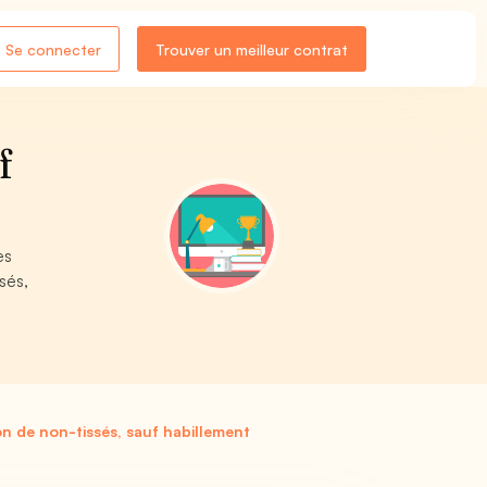
Se connecter
Trouver un meilleur contrat
f
es
sés,
on de non-tissés, sauf habillement