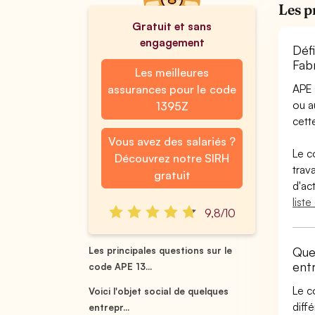
Les p
Gratuit et sans
engagement
Déf
Fabr
Les meilleures
APE 
assurances pour le code
ou 
1395Z
cette
Vous avez des salariés ?
Le c
Découvrez notre SIRH
trav
gratuit
d'ac
list
9,8/10
Quel
Les principales questions sur le
ent
code APE 13...
Le c
Voici l'objet social de quelques
diff
entrepr...