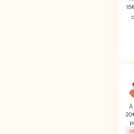
15
C
À 
20€
p
Ob