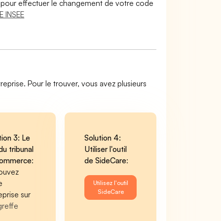
lir pour effectuer le changement de votre code
E INSEE
reprise. Pour le trouver, vous avez plusieurs
tion 3: Le
Solution 4:
du tribunal
Utiliser l'outil
commerce
:
de SideCare
:
ouvez
e
Utilisez l'outil
SideCare
eprise sur
greffe