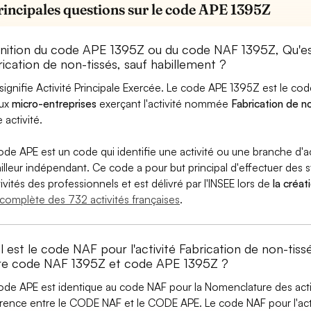
rincipales questions sur le code APE 1395Z
inition du code APE 1395Z ou du code NAF 1395Z, Qu'
ication de non-tissés, sauf habillement ?
signifie Activité Principale Exercée. Le code APE 1395Z est le c
aux
micro-entreprises
exerçant l'activité nommée
Fabrication de n
 activité.
ode APE est un code qui identifie une activité ou une branche d'a
ailleur indépendant. Ce code a pour but principal d'effectuer des st
tivités des professionnels et est délivré par l'INSEE lors de
la créat
e complète des 732 activités françaises
.
 est le code NAF pour l'activité Fabrication de non-tiss
re code NAF 1395Z et code APE 1395Z ?
ode APE est identique au code NAF pour la Nomenclature des activi
érence entre le CODE NAF et le CODE APE. Le code NAF pour l'acti