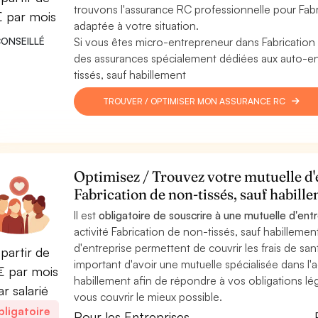
trouvons l'assurance RC professionnelle pour Fabri
€ par mois
adaptée à votre situation.
ONSEILLÉ
Si vous êtes micro-entrepreneur dans Fabrication
des assurances spécialement dédiées aux auto-ent
tissés, sauf habillement
TROUVER / OPTIMISER MON ASSURANCE RC
Optimisez / Trouvez votre mutuelle d'e
Fabrication de non-tissés, sauf habil
Il est
obligatoire de souscrire à une mutuelle d'ent
activité Fabrication de non-tissés, sauf habillemen
d'entreprise permettent de couvrir les frais de santé
partir de
important d'avoir une mutuelle spécialisée dans l'a
 par mois
habillement afin de répondre à vos obligations lé
ar salarié
vous couvrir le mieux possible.
ligatoire
Pour les Entreprises