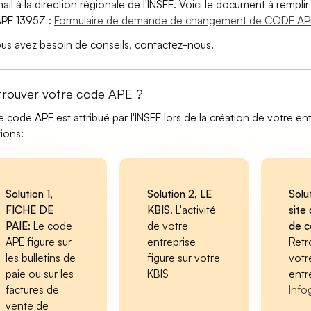
ail à la direction régionale de l'INSEE. Voici le document à remp
PE 1395Z :
Formulaire de demande de changement de CODE AP
ous avez besoin de conseils, contactez-nous.
trouver votre code APE ?
e code APE est attribué par l'INSEE lors de la création de votre ent
tions:
Solution 1,
Solution 2, LE
Solu
FICHE DE
KBIS
. L'activité
site 
PAIE
: Le code
de votre
de 
APE figure sur
entreprise
Retr
les bulletins de
figure sur votre
votr
paie ou sur les
KBIS
entr
factures de
Info
vente de