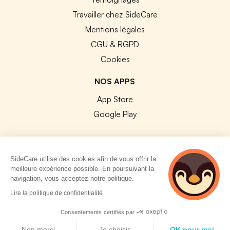
Travailler chez SideCare
Mentions légales
CGU & RGPD
Cookies
NOS APPS
App Store
Google Play
SideCare utilise des cookies afin de vous offrir la
meilleure expérience possible. En poursuivant la
© 2026 SideCare. Tous droits réservés.
navigation, vous acceptez notre politique.
5 personnes
Lire la politique de confidentialité
consultent
actuellement cette
Consentements certifiés par
page
Politique de cookies
Non merci
Je choisis
OK pour moi