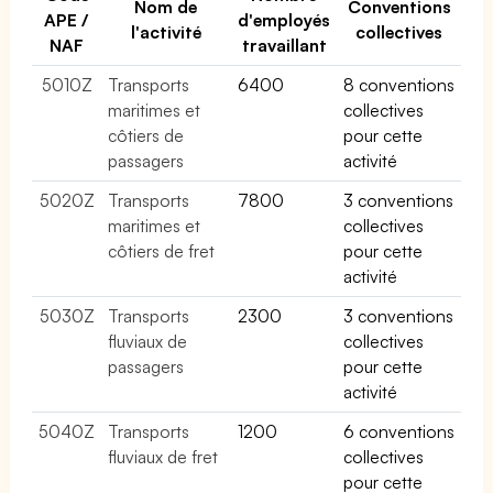
Nom de
Conventions
APE /
d'employés
l'activité
collectives
NAF
travaillant
5010Z
Transports
6400
8 conventions
maritimes et
collectives
côtiers de
pour cette
passagers
activité
5020Z
Transports
7800
3 conventions
maritimes et
collectives
côtiers de fret
pour cette
activité
5030Z
Transports
2300
3 conventions
fluviaux de
collectives
passagers
pour cette
activité
5040Z
Transports
1200
6 conventions
fluviaux de fret
collectives
pour cette