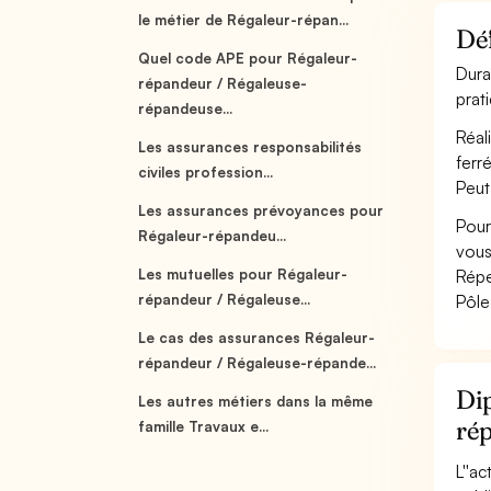
le métier de Régaleur-répan...
Déf
Quel code APE pour Régaleur-
Dura
répandeur / Régaleuse-
prat
répandeuse...
Réal
Les assurances responsabilités
ferr
civiles profession...
Peut
Les assurances prévoyances pour
Pour
Régaleur-répandeu...
vous
Les mutuelles pour Régaleur-
Répe
répandeur / Régaleuse...
Pôle
Le cas des assurances Régaleur-
répandeur / Régaleuse-répande...
Dip
Les autres métiers dans la même
ré
famille Travaux e...
L''a