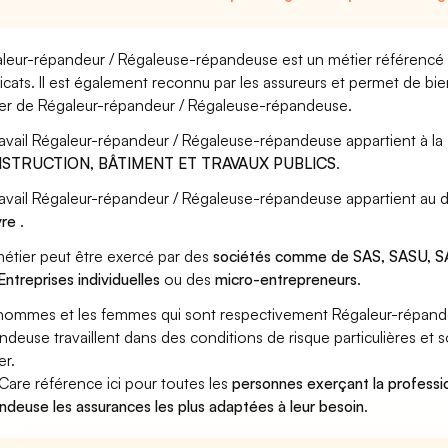
leur-répandeur / Régaleuse-répandeuse est un métier référencé p
icats. Il est également reconnu par les assureurs et permet de bi
er de Régaleur-répandeur / Régaleuse-répandeuse.
ravail Régaleur-répandeur / Régaleuse-répandeuse appartient à la
STRUCTION, BÂTIMENT ET TRAVAUX PUBLICS
.
ravail Régaleur-répandeur / Régaleuse-répandeuse appartient au 
vre
.
étier peut être exercé par des
sociétés comme de SAS, SASU, SA
Entreprises individuelles
ou des
micro-entrepreneurs
.
hommes et les femmes qui sont respectivement Régaleur-répand
ndeuse travaillent dans des conditions de risque particulières et 
er.
Care référence ici pour toutes les
personnes exerçant la profess
ndeuse les assurances les plus adaptées à leur besoin
.