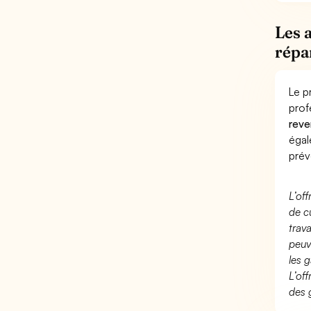
Les 
répa
Le p
prof
reve
éga
prév
L’of
de c
trav
peuv
les g
L’of
des 