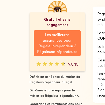
Réga
Gratuit et sans
synd
engagement
méti
Le t
Les meilleures
CON
assurances pour
Régaleur-répandeur /
Le t
Régaleuse-répandeuse
oeu
Ce m
9,8/10
des
Les 
Définition et tâches du métier de
répa
Régaleur-répandeur / Régal...
méti
Side
Diplômes et prérequis pour le
répa
métier de Régaleur-répandeur /...
Conditions et rémunérations pour