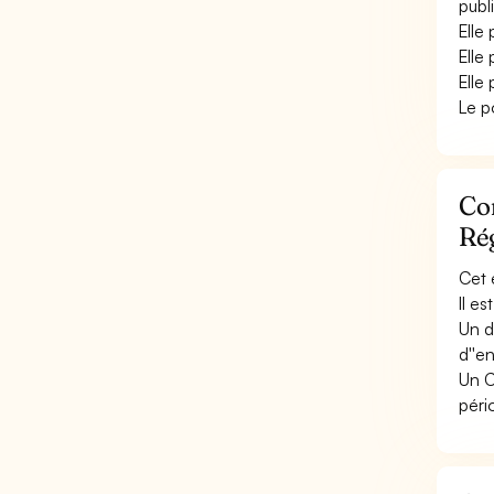
publ
Elle
Elle
Elle
Le p
Con
Ré
Cet 
Il e
Un d
d''e
Un C
péri