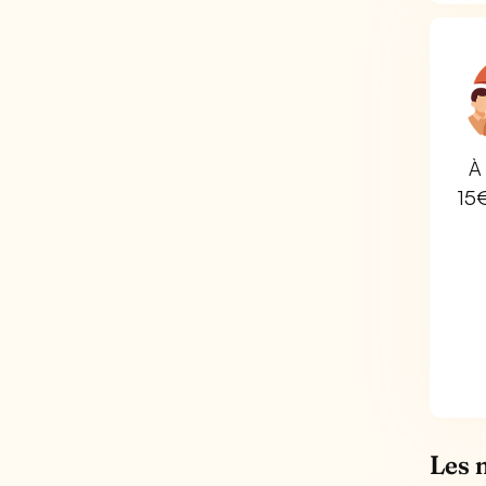
À 
15
Les 