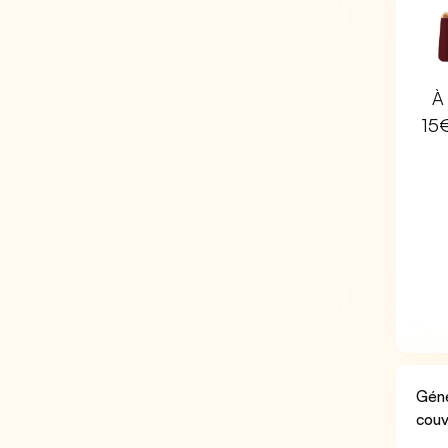
À 
15
Géné
couv