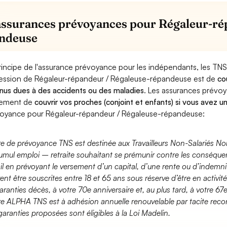
assurances prévoyances pour Régaleur-ré
ndeuse
rincipe de l'assurance prévoyance pour les indépendants, les TNS
ession de Régaleur-répandeur / Régaleuse-répandeuse est de
co
nus dues à des accidents ou des maladies
. Les assurances prévo
lement de
couvrir vos proches (conjoint et enfants) si vous avez u
oyance pour Régaleur-répandeur / Régaleuse-répandeuse:
fre de prévoyance TNS est destinée aux Travailleurs Non-Salariés No
umul emploi – retraite souhaitant se prémunir contre les conséquen
ail en prévoyant le versement d’un capital, d’une rente ou d’indemnit
ent être souscrites entre 18 et 65 ans sous réserve d’être en activi
aranties décès, à votre 70e anniversaire et, au plus tard, à votre 67e
fre ALPHA TNS est à adhésion annuelle renouvelable par tacite recon
garanties proposées sont éligibles à la Loi Madelin.