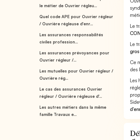
Ouvr
le métier de Ouvrier régleu...
synd
méti
Quel code APE pour Ouvrier régleur
/ Ouvrière régleuse d'enr...
Le t
CON
Les assurances responsabilités
civiles profession...
Le t
gros
Les assurances prévoyances pour
Ouvrier régleur /...
Ce m
des
Les mutuelles pour Ouvrier régleur /
Ouvrière rég...
Les 
régl
Le cas des assurances Ouvrier
prop
régleur / Ouvrière régleuse d'...
Side
Les autres métiers dans la même
d'en
famille Travaux e...
Déf