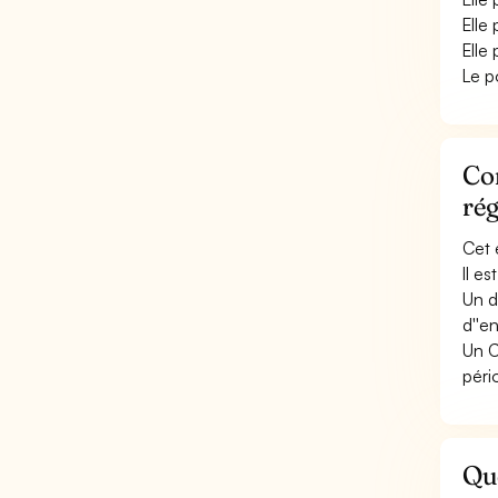
Elle
Elle
Le p
Con
rég
Cet 
Il e
Un d
d''e
Un C
péri
Que