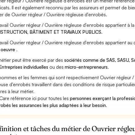
ier régleur / Ouvrière régleuse d'enrobés est un métier référencé
icats. Il est également reconnu par les assureurs et permet de bi
er de Ouvrier régleur / Ouvrière régleuse d'enrobés.
ravail Ouvrier régleur / Ouvrière régleuse d'enrobés appartient à l
STRUCTION, BÂTIMENT ET TRAVAUX PUBLICS
.
ravail Ouvrier régleur / Ouvrière régleuse d'enrobés appartient au
 oeuvre
.
étier peut être exercé par des
sociétés comme de SAS, SASU, SA
Entreprises individuelles
ou des
micro-entrepreneurs
.
hommes et les femmes qui sont respectivement Ouvrier régleur /
euse d'enrobés travaillent dans des conditions de risque particuli
res à leur métier.
Care référence ici pour toutes les
personnes exerçant la professio
robés les assurances les plus adaptées à leur besoin
.
inition et tâches du métier de Ouvrier régle