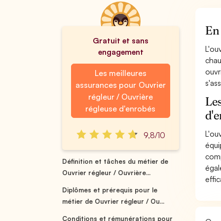
En 
Gratuit et sans
L'ou
engagement
chau
ouvr
Les meilleures
s'as
assurances pour Ouvrier
régleur / Ouvrière
Les
régleuse d'enrobés
d'
L'ou
9,8/10
équi
comp
Définition et tâches du métier de
égal
Ouvrier régleur / Ouvrière...
effi
Diplômes et prérequis pour le
métier de Ouvrier régleur / Ou...
Conditions et rémunérations pour