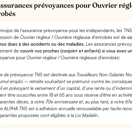
assurances prévoyances pour Ouvrier régl
robés
rincipe de l'assurance prévoyance pour les indépendants, les TNS
ession de Ouvrier régleur / Ouvrière régleuse d'enrobés est de
co
nus dues à des accidents ou des maladies
. Les assurances prévo
lement de
couvrir vos proches (conjoint et enfants) si vous avez u
oyance pour Ouvrier régleur / Ouvrière régleuse d'enrobés:
fre de prévoyance TNS est destinée aux Travailleurs Non-Salariés No
umul emploi – retraite souhaitant se prémunir contre les conséquen
ail en prévoyant le versement d’un capital, d’une rente ou d’indemnit
ent être souscrites entre 18 et 65 ans sous réserve d’être en activi
aranties décès, à votre 70e anniversaire et, au plus tard, à votre 67e
fre ALPHA TNS est à adhésion annuelle renouvelable par tacite recon
garanties proposées sont éligibles à la Loi Madelin.