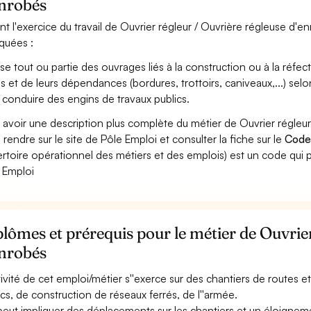
enrobés
nt l'exercice du travail de Ouvrier régleur / Ouvrière régleuse d'e
iquées :
ise tout ou partie des ouvrages liés à la construction ou à la réfec
és et de leurs dépendances (bordures, trottoirs, caniveaux,...) selo
 conduire des engins de travaux publics.
 avoir une description plus complète du métier de Ouvrier régleu
 rendre sur le site de Pôle Emploi et consulter la fiche sur le
Code
rtoire opérationnel des métiers et des emplois) est un code qui p
 Emploi
lômes et prérequis pour le métier de Ouvrier
enrobés
ctivité de cet emploi/métier s''exerce sur des chantiers de routes et
ics, de construction de réseaux ferrés, de l''armée.
 peut impliquer des déplacements sur les chantiers et un éloigneme