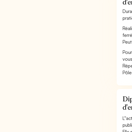
d'
Dura
prat
Réal
ferr
Peut
Pour
vous
Répe
Pôle
Dip
d'
L''a
publ
Elle