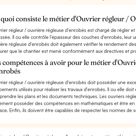
quoi consiste le métier d'Ouvrier régleur / 
vrier régleur / ouvrière régleuse d'enrobés est chargé de régler et
ssée. Il ou elle contrôle l'épaisseur des couches d'enrobés, leur uni
ière régleuse d'enrobés doit également vérifier le rendement des
surer que le chantier est mené conformément aux directives et pr
 compétences à avoir pour le métier d'Ouvri
enrobés
vrier régleur / ouvrière régleuse d'enrobés doit posséder une ex
pements utilisés pour réaliser les travaux d'enrobés. Il ou elle doi
rendre les plans et les documents techniques. Les ouvriers régle
ement posséder des compétences en mathématiques et être en me
cace. Enfin, ils doivent être capables de respecter les normes de 