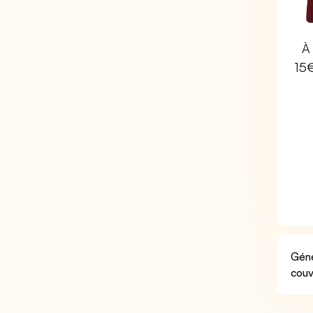
À 
15
Géné
couv