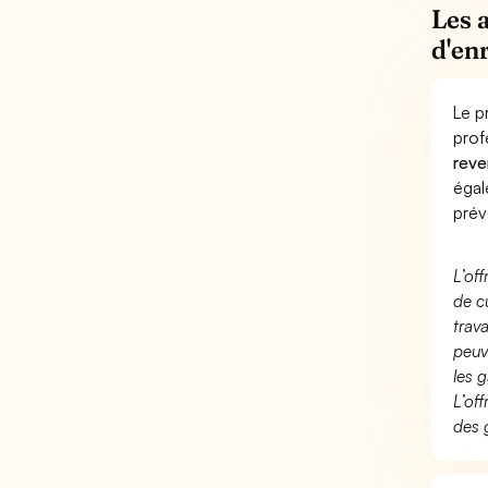
Les 
d'en
Le p
prof
reve
éga
prév
L’of
de c
trav
peuv
les g
L’of
des 