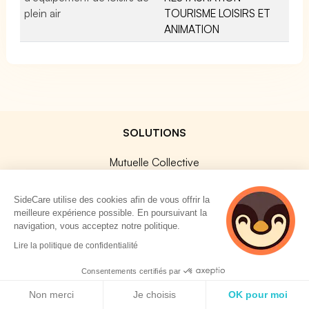
plein air
TOURISME LOISIRS ET
ANIMATION
SOLUTIONS
Mutuelle Collective
Prévoyance Collective
SideCare utilise des cookies afin de vous offrir la
Mutuelle TNS
meilleure expérience possible. En poursuivant la
Prévoyance TNS
navigation, vous acceptez notre politique.
Assurances Professionnelles
4 personnes
Lire la politique de confidentialité
consultent
SideCard
actuellement cette
Consentements certifiés par
SideStore
page
Politique de cookies
Non merci
Je choisis
OK pour moi