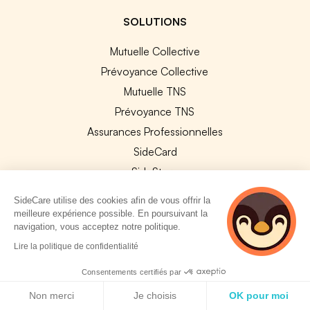
SOLUTIONS
Mutuelle Collective
Prévoyance Collective
Mutuelle TNS
Prévoyance TNS
Assurances Professionnelles
SideCard
SideStore
SideCare utilise des cookies afin de vous offrir la
SERVICES ENTREPRISE
meilleure expérience possible. En poursuivant la
navigation, vous acceptez notre politique.
Explorer nos offres
4 personnes
Lire la politique de confidentialité
consultent
Améliorer vos contrats
actuellement cette
Consentements certifiés par
Changer de contrat collectif
page
Politique de cookies
Non merci
Je choisis
OK pour moi
Assurance sur mesure