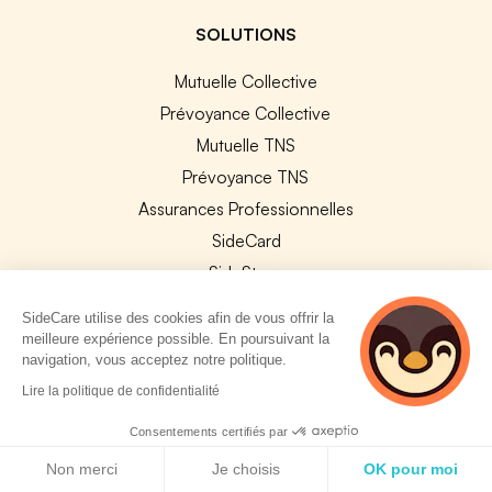
SOLUTIONS
Mutuelle Collective
Prévoyance Collective
Mutuelle TNS
Prévoyance TNS
Assurances Professionnelles
SideCard
SideStore
SideCare utilise des cookies afin de vous offrir la
SERVICES ENTREPRISE
meilleure expérience possible. En poursuivant la
navigation, vous acceptez notre politique.
Explorer nos offres
3 personnes
Lire la politique de confidentialité
consultent
Améliorer vos contrats
actuellement cette
Consentements certifiés par
Changer de contrat collectif
page
Politique de cookies
Non merci
Je choisis
OK pour moi
Assurance sur mesure