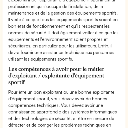
professionnel qui s'occupe de l'installation, de la
maintenance et de la gestion des équipements sportifs.
Il veille à ce que tous les équipements sportifs soient en
bon état de fonctionnement et qu'ils respectent les
normes de sécurité. Il doit également veiller à ce que les
équipements et l'environnement soient propres et
sécuritaires, en particulier pour les utilisateurs. Enfin, il
devra fournir une assistance technique aux personnes
utilisant les équipements sportifs.
Les compétences à avoir pour le métier
d'exploitant / exploitante d'équipement
sportif
Pour être un bon exploitant ou une bonne exploitante
d'équipement sportif, vous devez avoir de bonnes
compétences techniques. Vous devez avoir une
connaissance approfondie des systèmes informatiques
et des technologies de sécurité, et être en mesure de
détecter et de corriger les problèmes techniques en