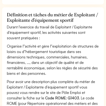
Définition et tâches du métier de Exploitant /
Exploitante d'équipement sportif
Durant l'exercice du travail de Exploitant / Exploitante
d'équipement sportif, les activités suivantes sont
souvent pratiquées :
Organise l''activité et gère l''exploitation de structures de
loisirs ou d''hébergement touristique dans ses
dimensions techniques, commerciales, humaines,
financières, ..., dans un objectif de qualité et de
rentabilité économique, selon les règles de sécurité des
biens et des personnes.
Pour avoir une description plus complète du métier de
Exploitant / Exploitante d'équipement sportif vous
pouvez vous rendre sur le site de Pôle Emploi et
consulter la fiche sur le
Code ROME: G1403
. Le code
ROME (pour Répertoire opérationnel des métiers et des