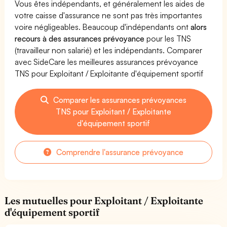
Vous êtes indépendants, et généralement les aides de
votre caisse d'assurance ne sont pas très importantes
voire négligeables. Beaucoup d'indépendants ont
alors
recours à des assurances prévoyance
pour les TNS
(travailleur non salarié) et les indépendants. Comparer
avec SideCare les meilleures assurances prévoyance
TNS pour Exploitant / Exploitante d'équipement sportif
Comparer les assurances prévoyances
TNS pour Exploitant / Exploitante
d'équipement sportif
Comprendre l'assurance prévoyance
Les mutuelles pour Exploitant / Exploitante
d'équipement sportif