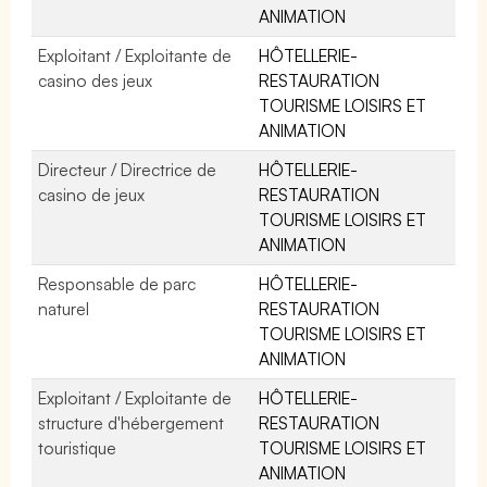
ANIMATION
Exploitant / Exploitante de
HÔTELLERIE-
casino des jeux
RESTAURATION
TOURISME LOISIRS ET
ANIMATION
Directeur / Directrice de
HÔTELLERIE-
casino de jeux
RESTAURATION
TOURISME LOISIRS ET
ANIMATION
Responsable de parc
HÔTELLERIE-
naturel
RESTAURATION
TOURISME LOISIRS ET
ANIMATION
Exploitant / Exploitante de
HÔTELLERIE-
structure d'hébergement
RESTAURATION
touristique
TOURISME LOISIRS ET
ANIMATION