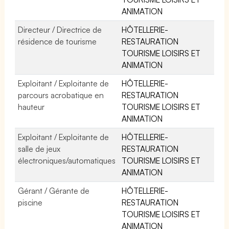
ANIMATION
Directeur / Directrice de
HÔTELLERIE-
résidence de tourisme
RESTAURATION
TOURISME LOISIRS ET
ANIMATION
Exploitant / Exploitante de
HÔTELLERIE-
parcours acrobatique en
RESTAURATION
hauteur
TOURISME LOISIRS ET
ANIMATION
Exploitant / Exploitante de
HÔTELLERIE-
salle de jeux
RESTAURATION
électroniques/automatiques
TOURISME LOISIRS ET
ANIMATION
Gérant / Gérante de
HÔTELLERIE-
piscine
RESTAURATION
TOURISME LOISIRS ET
ANIMATION