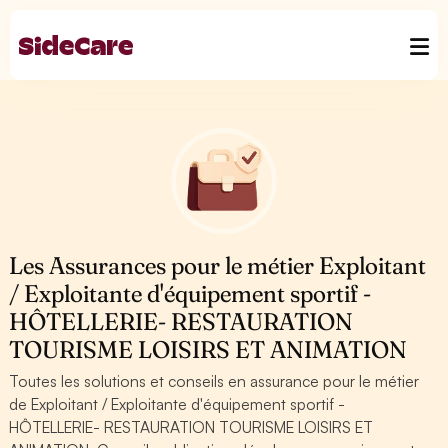
Les Assurances pour le métier Exploitant
/ Exploitante d'équipement sportif -
HÔTELLERIE- RESTAURATION
TOURISME LOISIRS ET ANIMATION
Toutes les solutions et conseils en assurance pour le métier
de Exploitant / Exploitante d'équipement sportif -
HÔTELLERIE- RESTAURATION TOURISME LOISIRS ET