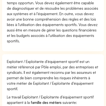
temps opportun. Vous devez également être capable
de diagnostiquer et de résoudre les problèmes associés
aux systèmes et à l'équipement. En outre, vous devez
avoir une bonne compréhension des règles et des lois
liées à l'utilisation des équipements sportifs. Vous devez
aussi être en mesure de gérer les questions financières
et les budgets associés à l'utilisation des équipements
sportifs.
Exploitant / Exploitante d'équipement sportif est un
métier référencé par Pôle emploi, par des entreprises et
syndicats. Il est également reconnu par les assureurs et
permet de bien comprendre les risques inhérents à
votre métier de Exploitant / Exploitante d'équipement
sportif.
Le travail Exploitant / Exploitante d'équipement sportif
appartient à la
famille des métiers
suivante: