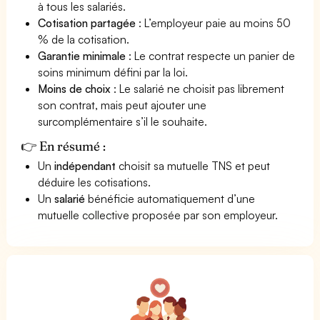
à tous les salariés.
Cotisation partagée
: L’employeur paie au moins 50
% de la cotisation.
Garantie minimale
: Le contrat respecte un panier de
soins minimum défini par la loi.
Moins de choix
: Le salarié ne choisit pas librement
son contrat, mais peut ajouter une
surcomplémentaire s’il le souhaite.
👉 En résumé :
Un
indépendant
choisit sa mutuelle TNS et peut
déduire les cotisations.
Un
salarié
bénéficie automatiquement d’une
mutuelle collective proposée par son employeur.