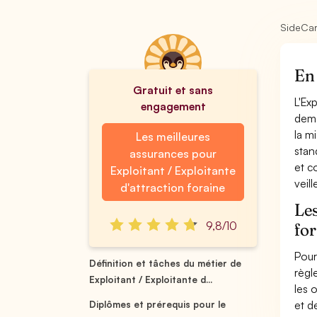
SideCa
En 
Gratuit et sans
L'Exp
engagement
dema
la m
Les meilleures
stan
assurances pour
et c
Exploitant / Exploitante
veill
d'attraction foraine
Les
9,8/10
for
Pour
Définition et tâches du métier de
règl
Exploitant / Exploitante d...
les 
et d
Diplômes et prérequis pour le