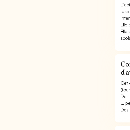
L''a
loisi
inte
Elle 
Elle
scola
Con
d'a
Cet 
(tou
Des 
... p
Des 