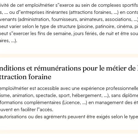
ctivité de cet emploi/métier s''exerce au sein de complexes sportifs,
rs, ... ou d''entreprises itinérantes (attractions foraines, ...) en co
rvenants (administration, fournisseurs, animateurs, associations, ...)
peut varier selon le type de structure (piscine, patinoire, cinéma, pis
 peut s''exercer les fins de semaine, jours fériés, de nuit et être 
ires, ...).
ditions et rémunérations pour le métier de 
ttraction foraine
emploi/métier est accessible avec une expérience professionnelle d
risme, animation, spectacle, sport, hébergement, ...), sans diplôme 
formations complémentaires (Licence, ...) en management des établi
euvent en faciliter l''accès.
autorisations ou des agréments peuvent être exigés selon le type d