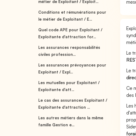
mesu
métier de Exploitant / Exploit...
Conditions et rémunérations pour
le métier de Exploitant / E...
Expl
Quel code APE pour Exploitant /
synd
Exploitante d'attraction for...
méti
Les assurances responsabilités
Le tr
civiles profession...
RES
Les assurances prévoyances pour
Le t
Exploitant / Expl...
dire
Les mutuelles pour Exploitant /
Ce m
Exploitante d'att...
des
Le cas des assurances Exploitant /
Les 
Exploitante d'attraction ...
d'at
Les autres métiers dans la même
prop
famille Gestion e...
Side
fora