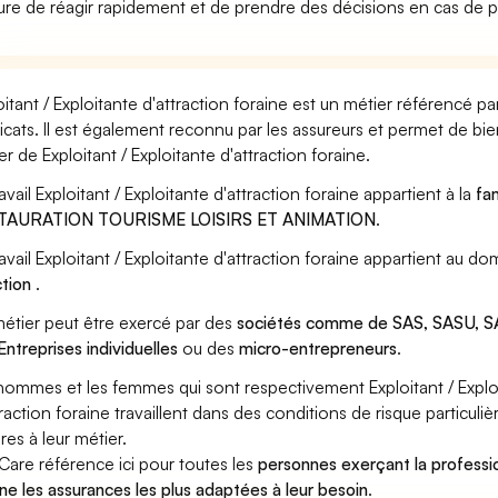
re de réagir rapidement et de prendre des décisions en cas de 
oitant / Exploitante d'attraction foraine est un métier référencé p
icats. Il est également reconnu par les assureurs et permet de bi
er de Exploitant / Exploitante d'attraction foraine.
avail Exploitant / Exploitante d'attraction foraine appartient à la
fa
TAURATION TOURISME LOISIRS ET ANIMATION
.
ravail Exploitant / Exploitante d'attraction foraine appartient au d
ction
.
étier peut être exercé par des
sociétés comme de SAS, SASU, SA
Entreprises individuelles
ou des
micro-entrepreneurs
.
hommes et les femmes qui sont respectivement Exploitant / Exploit
traction foraine travaillent dans des conditions de risque particul
res à leur métier.
Care référence ici pour toutes les
personnes exerçant la professio
ine les assurances les plus adaptées à leur besoin
.