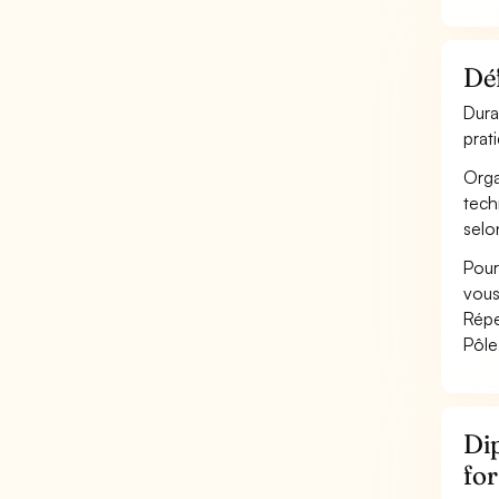
Déf
Dura
prat
Orga
tech
selo
Pour
vous
Répe
Pôle
Dip
for