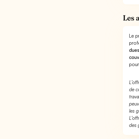
Les 
Le p
prof
dues
couv
pour
L’of
de c
trav
peuv
les g
L’of
des 