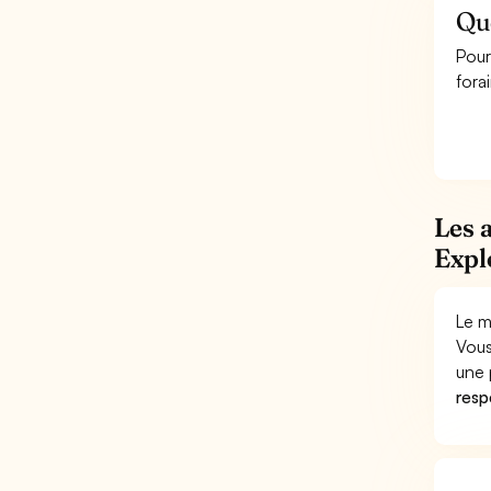
Que
Pour
fora
Les 
Expl
Le m
Vous
une 
respo