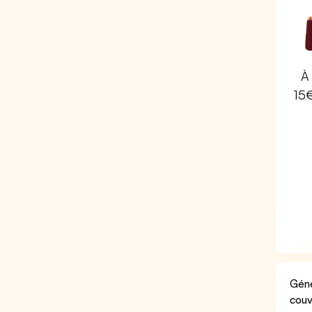
À 
15
Géné
couv