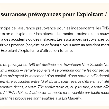
assurances prévoyances pour Exploitant / E
rincipe de l'assurance prévoyance pour les indépendants, les TNS
ession de Exploitant / Exploitante d'attraction foraine est de
couvr
 à des accidents ou des maladies
. Les assurances prévoyances 
rir vos proches (conjoint et enfants) si vous avez un accident mort
 Exploitant / Exploitante d'attraction foraine:
fre de prévoyance TNS est destinée aux Travailleurs Non-Salariés No
umul emploi – retraite souhaitant se prémunir contre les conséquen
ail en prévoyant le versement d’un capital, d’une rente ou d’indemnit
ent être souscrites entre 18 et 65 ans sous réserve d’être en activi
aranties décès, à votre 70e anniversaire et, au plus tard, à votre 67e
fre ALPHA TNS est à adhésion annuelle renouvelable par tacite recon
garanties proposées sont éligibles à la Loi Madelin.