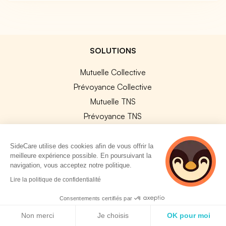
SOLUTIONS
Mutuelle Collective
Prévoyance Collective
Mutuelle TNS
Prévoyance TNS
Assurances Professionnelles
SideCard
SideCare utilise des cookies afin de vous offrir la
meilleure expérience possible. En poursuivant la
SideStore
navigation, vous acceptez notre politique.
5 personnes
Lire la politique de confidentialité
SERVICES ENTREPRISE
consultent
actuellement cette
Consentements certifiés par
page
Explorer nos offres
Politique de cookies
Non merci
Je choisis
OK pour moi
Améliorer vos contrats