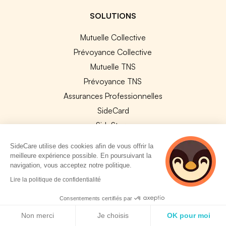
SOLUTIONS
Mutuelle Collective
Prévoyance Collective
Mutuelle TNS
Prévoyance TNS
Assurances Professionnelles
SideCard
SideStore
SideCare utilise des cookies afin de vous offrir la
SERVICES ENTREPRISE
meilleure expérience possible. En poursuivant la
navigation, vous acceptez notre politique.
Explorer nos offres
5 personnes
Lire la politique de confidentialité
consultent
Améliorer vos contrats
actuellement cette
Consentements certifiés par
Changer de contrat collectif
page
Politique de cookies
Non merci
Je choisis
OK pour moi
Assurance sur mesure