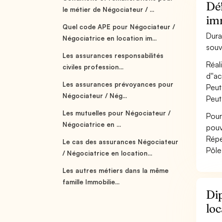
Déf
le métier de Négociateur / ...
im
Quel code APE pour Négociateur /
Dura
Négociatrice en location im...
souv
Les assurances responsabilités
Réal
civiles profession...
d''ac
Les assurances prévoyances pour
Peut
Négociateur / Nég...
Peut
Les mutuelles pour Négociateur /
Pour
Négociatrice en ...
pouv
Répe
Le cas des assurances Négociateur
Pôle
/ Négociatrice en location...
Les autres métiers dans la même
famille Immobilie...
Dip
loc