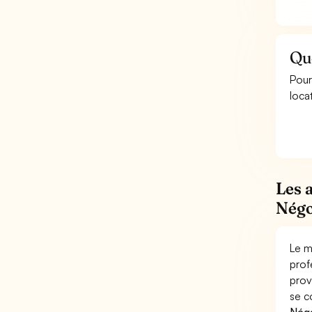
Que
Pour
loca
Les 
Négo
Le m
prof
prov
se c