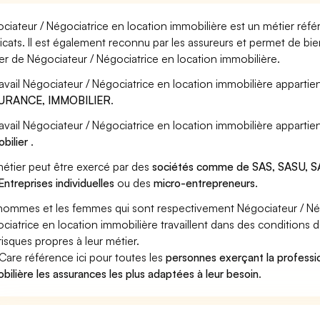
ciateur / Négociatrice en location immobilière est un métier réfé
icats. Il est également reconnu par les assureurs et permet de bi
er de Négociateur / Négociatrice en location immobilière.
ravail Négociateur / Négociatrice en location immobilière appartien
URANCE, IMMOBILIER
.
ravail Négociateur / Négociatrice en location immobilière appartie
bilier
.
étier peut être exercé par des
sociétés comme de SAS, SASU, SA
Entreprises individuelles
ou des
micro-entrepreneurs
.
hommes et les femmes qui sont respectivement Négociateur / Nég
ciatrice en location immobilière travaillent dans des conditions d
risques propres à leur métier.
Care référence ici pour toutes les
personnes exerçant la professi
bilière les assurances les plus adaptées à leur besoin
.