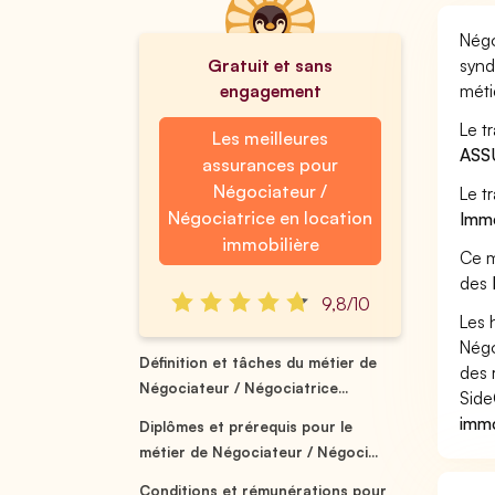
Négo
Gratuit et sans
synd
engagement
méti
Le t
Les meilleures
ASS
assurances pour
Négociateur /
Le t
Négociatrice en location
Immo
immobilière
Ce m
des
9,8/10
Les 
Négo
Définition et tâches du métier de
des 
Négociateur / Négociatrice...
Side
immo
Diplômes et prérequis pour le
métier de Négociateur / Négoci...
Conditions et rémunérations pour