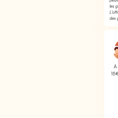
peuv
les g
L’of
des 
À 
15