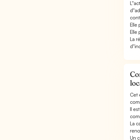
L''a
d''a
conta
Elle
Elle
La r
d''i
Con
loc
Cet 
comm
Il e
comm
La c
reno
Un c