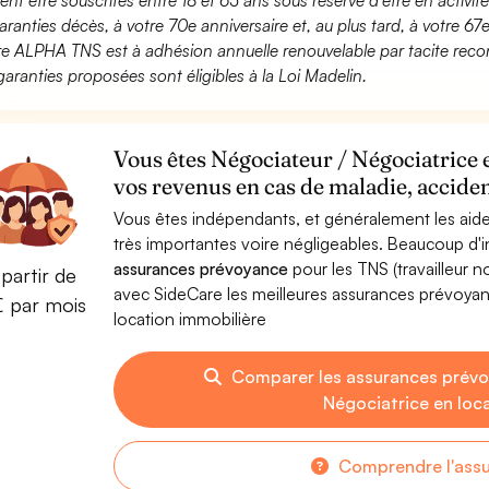
ent être souscrites entre 18 et 65 ans sous réserve d’être en activi
aranties décès, à votre 70e anniversaire et, au plus tard, à votre 67e
fre ALPHA TNS est à adhésion annuelle renouvelable par tacite recon
garanties proposées sont éligibles à la Loi Madelin.
Vous êtes Négociateur / Négociatrice 
vos revenus en cas de maladie, acciden
Vous êtes indépendants, et généralement les aide
très importantes voire négligeables. Beaucoup d
assurances prévoyance
pour les TNS (travailleur 
partir de
avec SideCare les meilleures assurances prévoya
€ par mois
location immobilière
Comparer les assurances prévo
Négociatrice en loc
Comprendre l'ass