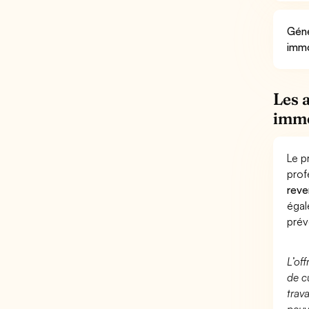
Géné
immo
Les 
immo
Le p
prof
reve
éga
prév
L’of
de c
trav