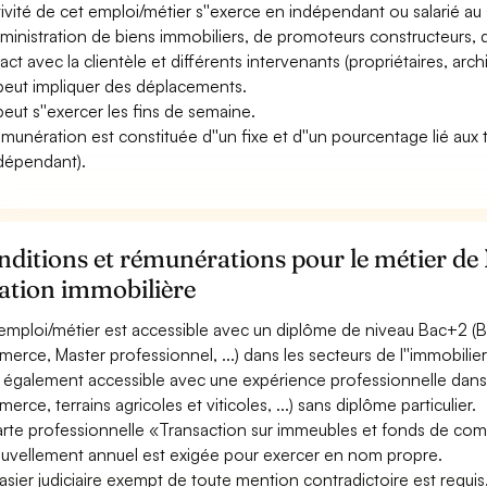
ctivité de cet emploi/métier s''exerce en indépendant ou salarié a
dministration de biens immobiliers, de promoteurs constructeurs, d
ct avec la clientèle et différents intervenants (propriétaires, archit
 peut impliquer des déplacements.
 peut s''exercer les fins de semaine.
émunération est constituée d''un fixe et d''un pourcentage lié aux
ndépendant).
ditions et rémunérations pour le métier de 
ation immobilière
emploi/métier est accessible avec un diplôme de niveau Bac+2 (B
erce, Master professionnel, ...) dans les secteurs de l''immobilier
st également accessible avec une expérience professionnelle dans
erce, terrains agricoles et viticoles, ...) sans diplôme particulier.
arte professionnelle «Transaction sur immeubles et fonds de com
uvellement annuel est exigée pour exercer en nom propre.
asier judiciaire exempt de toute mention contradictoire est requis