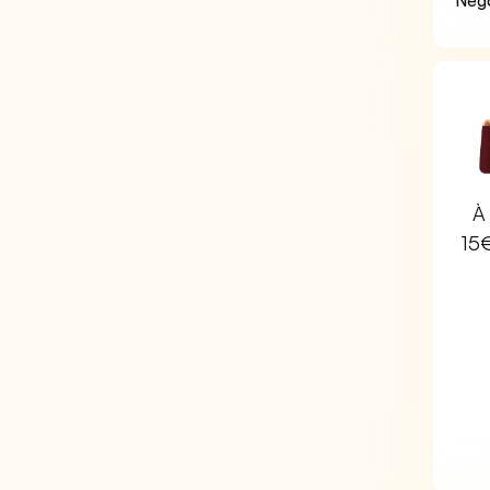
Négo
À 
15