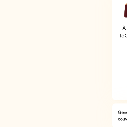
À 
15
Géné
couv