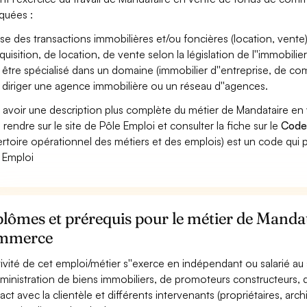
iquées :
ise des transactions immobilières et/ou foncières (location, vente) e
quisition, de location, de vente selon la législation de l''immobilier
 être spécialisé dans un domaine (immobilier d''entreprise, de com
 diriger une agence immobilière ou un réseau d''agences.
 avoir une description plus complète du métier de Mandataire 
 rendre sur le site de Pôle Emploi et consulter la fiche sur le
Code
rtoire opérationnel des métiers et des emplois) est un code qui p
 Emploi
lômes et prérequis pour le métier de Mandat
mmerce
ctivité de cet emploi/métier s''exerce en indépendant ou salarié a
dministration de biens immobiliers, de promoteurs constructeurs, d
ct avec la clientèle et différents intervenants (propriétaires, archit