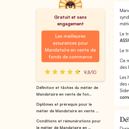
Mand
Gratuit et sans
synd
engagement
méti
Le t
Les meilleures
ASS
assurances pour
Mandataire en vente de
Le t
fonds de commerce
Ce m
des
9,8/10
Les 
des 
Définition et tâches du métier de
Side
Mandataire en vente de fon...
comm
Diplômes et prérequis pour le
métier de Mandataire en vente ...
Déf
Conditions et rémunérations pour
le métier de Mandataire en ...
Dura