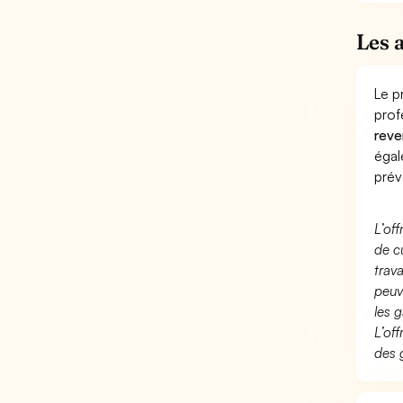
Les 
Le p
prof
reve
éga
prév
L’of
de c
trav
peuv
les g
L’of
des 