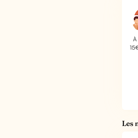
À 
15
Les 