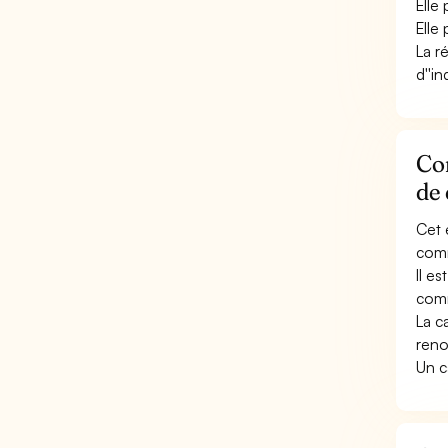
Elle
Elle
La r
d''i
Con
de
Cet 
comm
Il e
comm
La c
reno
Un c