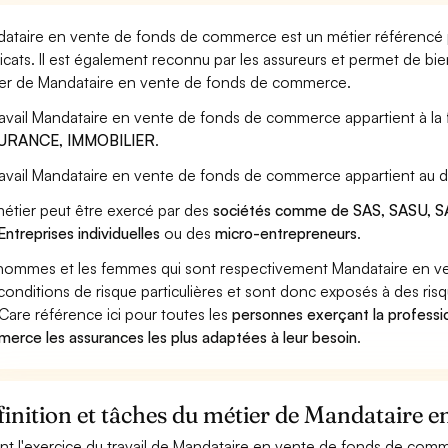
ataire en vente de fonds de commerce est un métier référencé p
icats. Il est également reconnu par les assureurs et permet de bi
er de Mandataire en vente de fonds de commerce.
ravail Mandataire en vente de fonds de commerce appartient à la
URANCE, IMMOBILIER
.
ravail Mandataire en vente de fonds de commerce appartient au d
étier peut être exercé par des
sociétés comme de SAS, SASU, SA
Entreprises individuelles
ou des
micro-entrepreneurs
.
hommes et les femmes qui sont respectivement Mandataire en ve
conditions de risque particulières et sont donc exposés à des risq
Care référence ici pour toutes les
personnes exerçant la profess
erce les assurances les plus adaptées à leur besoin
.
inition et tâches du métier de Mandataire 
nt l'exercice du travail de Mandataire en vente de fonds de comme