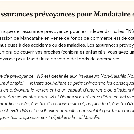
assurances prévoyances pour Mandataire 
rincipe de l'assurance prévoyance pour les indépendants, les TNS
ession de Mandataire en vente de fonds de commerce est de
cou
nus dues à des accidents ou des maladies
. Les assurances prévo
lement de
couvrir vos proches (conjoint et enfants) si vous avez u
oyance pour Mandataire en vente de fonds de commerce:
fre de prévoyance TNS est destinée aux Travailleurs Non-Salariés No
umul emploi – retraite souhaitant se prémunir contre les conséquen
ail en prévoyant le versement d’un capital, d’une rente ou d’indemnit
ent être souscrites entre 18 et 65 ans sous réserve d’être en activi
aranties décès, à votre 70e anniversaire et, au plus tard, à votre 67e
fre ALPHA TNS est à adhésion annuelle renouvelable par tacite recon
garanties proposées sont éligibles à la Loi Madelin.