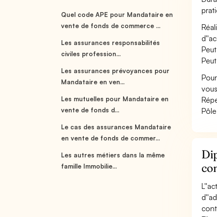
prat
Quel code APE pour Mandataire en
vente de fonds de commerce ...
Réal
d''ac
Les assurances responsabilités
Peut
civiles profession...
Peut
Les assurances prévoyances pour
Pour
Mandataire en ven...
vous
Les mutuelles pour Mandataire en
Répe
vente de fonds d...
Pôle
Le cas des assurances Mandataire
en vente de fonds de commer...
Dip
Les autres métiers dans la même
co
famille Immobilie...
L''a
d''a
conta