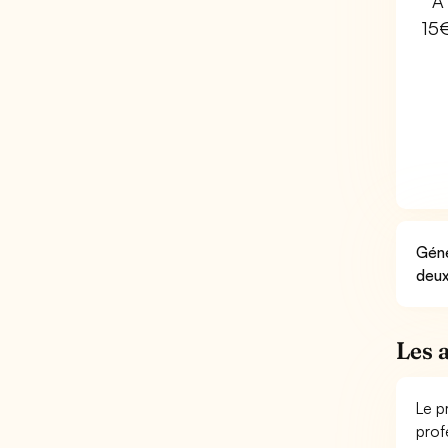
À 
15
Géné
deux
Les 
Le p
prof