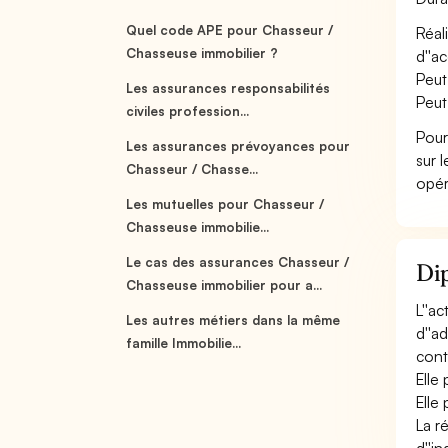
Quel code APE pour Chasseur /
Réal
Chasseuse immobilier ?
d''ac
Peut
Les assurances responsabilités
Peut
civiles profession...
Pour
Les assurances prévoyances pour
sur 
Chasseur / Chasse...
opér
Les mutuelles pour Chasseur /
Chasseuse immobilie...
Le cas des assurances Chasseur /
Dip
Chasseuse immobilier pour a...
L''a
Les autres métiers dans la même
d''a
famille Immobilie...
conta
Elle
Elle
La r