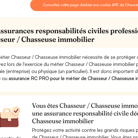
Consultez cette page dédiée aux codes APE de Chasse
assurances responsabilités civiles professi
seur / Chasseuse immobilier
étier Chasseur / Chasseuse immobilier nécessite de se protéger c
ez lors de l'exercice du métier Chasseur / Chasseuse immobili
le (entreprise) ou physique (un particulier). Il est donc important 
e
ou
assurance RC PRO pour le métier de Chasseur / Chasseuse i
Vous êtes Chasseur / Chasseuse immobi
une assurance responsabilité civile dé
Chasseuse immobilier
Protégez votre activité contre les grands risques po
de Chasseur / Chasseuse immobilier. Vous êtes 