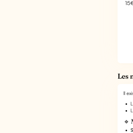
15
Les 
Il e
L
L
🔹 
S