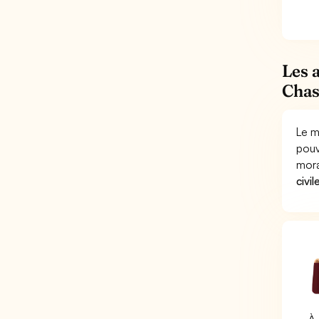
Les 
Chas
Le m
pouv
mora
civil