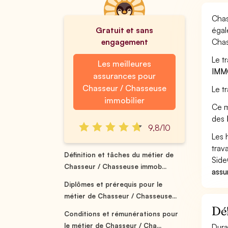
Chas
Gratuit et sans
égal
engagement
Chas
Le t
Les meilleures
IMM
assurances pour
Chasseur / Chasseuse
Le t
immobilier
Ce m
des
9,8/10
Les 
trav
Définition et tâches du métier de
Side
Chasseur / Chasseuse immob...
assu
Diplômes et prérequis pour le
métier de Chasseur / Chasseuse...
Déf
Conditions et rémunérations pour
le métier de Chasseur / Cha...
Dura