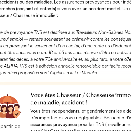
accidents ou des maladies
. Les assurances prévoyances pour in
proches (conjoint et enfants) si vous avez un accident mortel.
Un r
seur / Chasseuse immobilier:
fre de prévoyance TNS est destinée aux Travailleurs Non-Salariés No
umul emploi – retraite souhaitant se prémunir contre les conséquen
ail en prévoyant le versement d’un capital, d’une rente ou d’indemnit
ent être souscrites entre 18 et 65 ans sous réserve d’être en activi
aranties décès, à votre 70e anniversaire et, au plus tard, à votre 67e
fre ALPHA TNS est à adhésion annuelle renouvelable par tacite recon
garanties proposées sont éligibles à la Loi Madelin.
Vous êtes Chasseur / Chasseuse immobi
de maladie, accident !
Vous êtes indépendants, et généralement les aide
très importantes voire négligeables. Beaucoup d
assurances prévoyance
pour les TNS (travailleur 
partir de