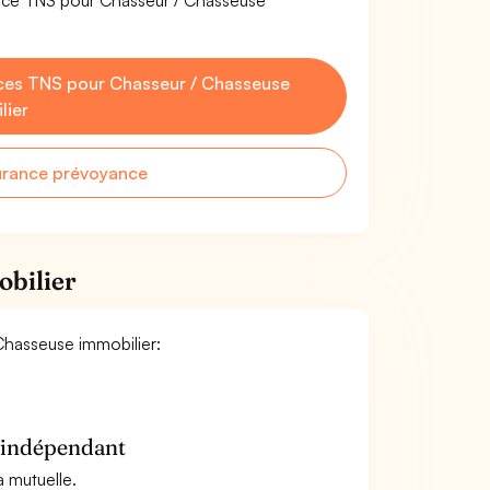
ance TNS pour Chasseur / Chasseuse
ces TNS pour Chasseur / Chasseuse
lier
urance prévoyance
obilier
 Chasseuse immobilier:
n indépendant
a mutuelle.