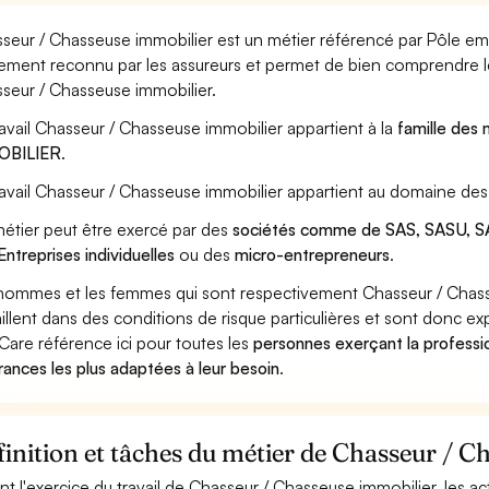
seur / Chasseuse immobilier est un métier référencé par Pôle emplo
ement reconnu par les assureurs et permet de bien comprendre le
seur / Chasseuse immobilier.
ravail Chasseur / Chasseuse immobilier appartient à la
famille des 
OBILIER
.
ravail Chasseur / Chasseuse immobilier appartient au domaine des 
étier peut être exercé par des
sociétés comme de SAS, SASU, SA
Entreprises individuelles
ou des
micro-entrepreneurs
.
hommes et les femmes qui sont respectivement Chasseur / Chass
aillent dans des conditions de risque particulières et sont donc ex
Care référence ici pour toutes les
personnes exerçant la professi
rances les plus adaptées à leur besoin
.
inition et tâches du métier de Chasseur / C
nt l'exercice du travail de Chasseur / Chasseuse immobilier, les ac