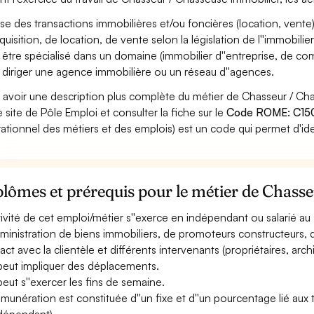
ise des transactions immobilières et/ou foncières (location, vente) e
quisition, de location, de vente selon la législation de l''immobilier
 être spécialisé dans un domaine (immobilier d''entreprise, de com
 diriger une agence immobilière ou un réseau d''agences.
 avoir une description plus complète du métier de Chasseur / C
le site de Pôle Emploi et consulter la fiche sur le
Code ROME: C15
ationnel des métiers et des emplois) est un code qui permet d'ide
lômes et prérequis pour le métier de Chass
ctivité de cet emploi/métier s''exerce en indépendant ou salarié a
dministration de biens immobiliers, de promoteurs constructeurs, d
ct avec la clientèle et différents intervenants (propriétaires, archit
 peut impliquer des déplacements.
 peut s''exercer les fins de semaine.
émunération est constituée d''un fixe et d''un pourcentage lié aux