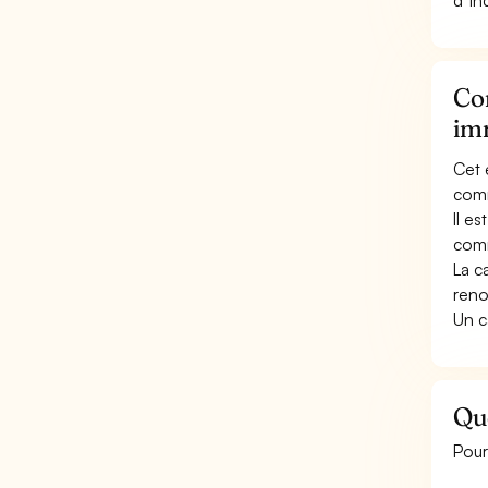
d''i
Con
im
Cet 
comm
Il e
comm
La c
reno
Un c
Qu
Pour