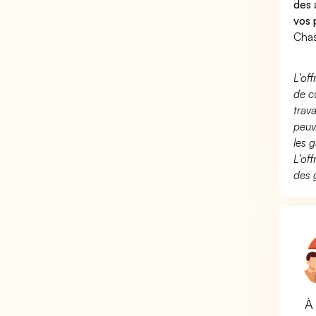
des 
vos 
Chas
L’of
de c
trav
peuv
les g
L’of
des 
À 