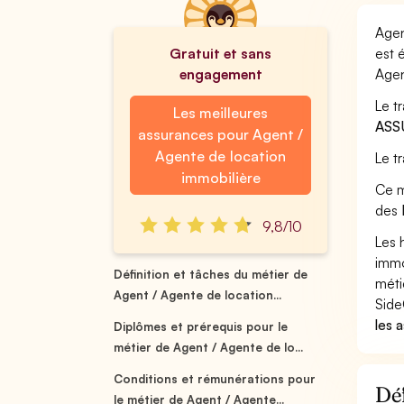
Agen
Gratuit et sans
est 
engagement
Agen
Le t
Les meilleures
ASS
assurances pour Agent /
Agente de location
Le t
immobilière
Ce m
des
9,8/10
Les 
immo
Définition et tâches du métier de
méti
Agent / Agente de location...
Side
les 
Diplômes et prérequis pour le
métier de Agent / Agente de lo...
Conditions et rémunérations pour
Déf
le métier de Agent / Agente...