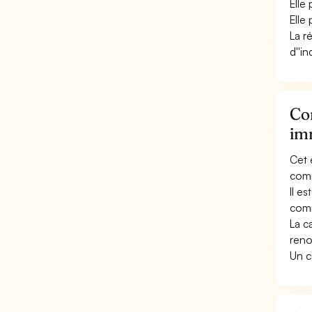
Elle
Elle
La r
d''i
Con
im
Cet 
comm
Il e
comm
La c
reno
Un c