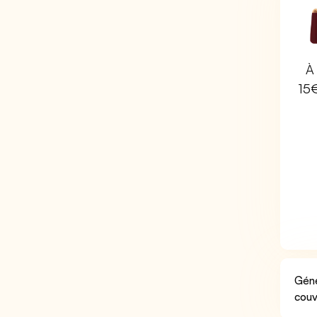
À 
15
Géné
couv