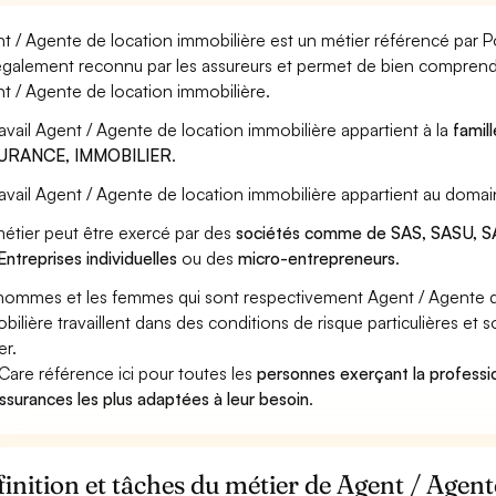
t / Agente de location immobilière est un métier référencé par Pôl
également reconnu par les assureurs et permet de bien comprendr
t / Agente de location immobilière.
ravail Agent / Agente de location immobilière appartient à la
famil
URANCE, IMMOBILIER
.
ravail Agent / Agente de location immobilière appartient au domai
étier peut être exercé par des
sociétés comme de SAS, SASU, SA
Entreprises individuelles
ou des
micro-entrepreneurs
.
hommes et les femmes qui sont respectivement Agent / Agente de
bilière travaillent dans des conditions de risque particulières et
er.
Care référence ici pour toutes les
personnes exerçant la professi
assurances les plus adaptées à leur besoin
.
inition et tâches du métier de Agent / Agent