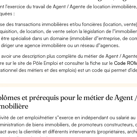
nt l'exercice du travail de Agent / Agente de location immobilière,
iquées :
ise des transactions immobilières et/ou foncières (location, vente) e
quisition, de location, de vente selon la législation de l''immobilier
 être spécialisé dans un domaine (immobilier d''entreprise, de com
 diriger une agence immobilière ou un réseau d''agences.
 avoir une description plus complète du métier de Agent / Agent
re sur le site de Pôle Emploi et consulter la fiche sur le
Code ROM
ationnel des métiers et des emplois) est un code qui permet d'ide
lômes et prérequis pour le métier de Agent 
mobilière
ctivité de cet emploi/métier s''exerce en indépendant ou salarié a
dministration de biens immobiliers, de promoteurs constructeurs, d
ct avec la clientèle et différents intervenants (propriétaires, archit