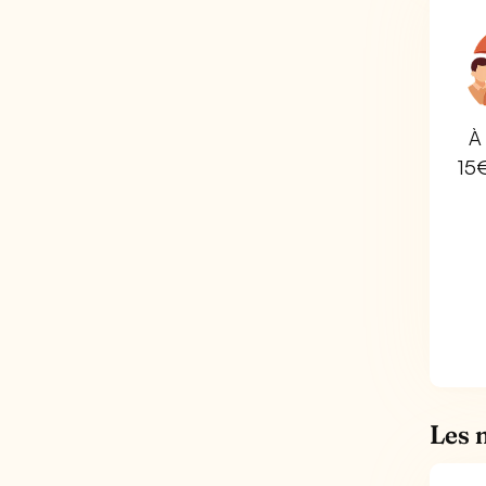
À 
15
Les 