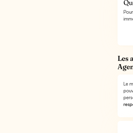
Que
Pour
immo
Les 
Agen
Le m
pouv
pers
respo