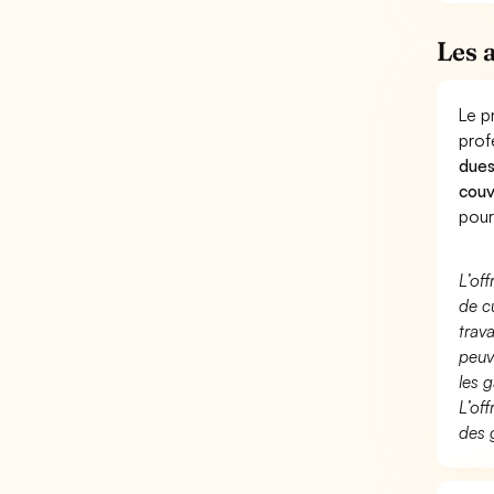
Les 
Le p
prof
dues
couv
pour
L’of
de c
trav
peuv
les g
L’of
des 