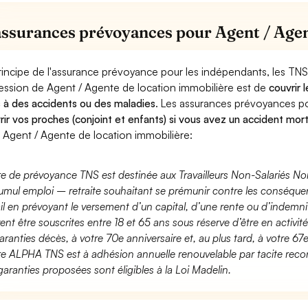
assurances prévoyances pour Agent / Agen
rincipe de l'assurance prévoyance pour les indépendants, les TNS
ession de Agent / Agente de location immobilière est de
couvrir 
 à des accidents ou des maladies
. Les assurances prévoyances 
rir vos proches (conjoint et enfants) si vous avez un accident mort
 Agent / Agente de location immobilière:
fre de prévoyance TNS est destinée aux Travailleurs Non-Salariés No
umul emploi – retraite souhaitant se prémunir contre les conséquen
ail en prévoyant le versement d’un capital, d’une rente ou d’indemnit
ent être souscrites entre 18 et 65 ans sous réserve d’être en activi
aranties décès, à votre 70e anniversaire et, au plus tard, à votre 67e
fre ALPHA TNS est à adhésion annuelle renouvelable par tacite recon
garanties proposées sont éligibles à la Loi Madelin.