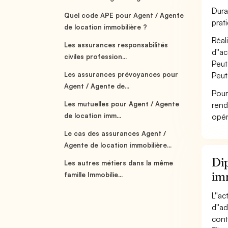
Dura
Quel code APE pour Agent / Agente
prat
de location immobilière ?
Réal
Les assurances responsabilités
d''ac
civiles profession...
Peut
Les assurances prévoyances pour
Peut
Agent / Agente de...
Pour
Les mutuelles pour Agent / Agente
rend
de location imm...
opér
Le cas des assurances Agent /
Agente de location immobilière...
Dip
Les autres métiers dans la même
im
famille Immobilie...
L''a
d''a
conta