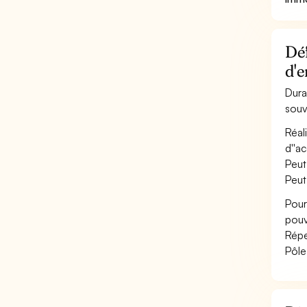
Déf
d'e
Dura
souv
Réal
d''ac
Peut
Peut
Pour
pouv
Répe
Pôle