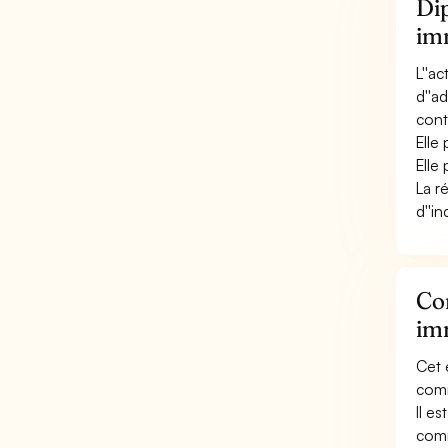
Dip
imm
L''a
d''a
conta
Elle
Elle
La r
d''i
Con
imm
Cet 
comm
Il e
comm