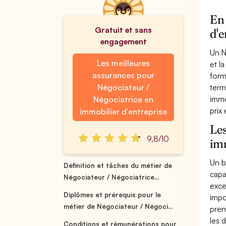
En 
Gratuit et sans
d'e
engagement
Un N
Les meilleures
et l
assurances pour
form
Négociateur /
term
immo
Négociatrice en
prix 
immobilier d'entreprise
Les
9,8/10
imm
Un b
Définition et tâches du métier de
capa
Négociateur / Négociatrice...
exce
Diplômes et prérequis pour le
impo
métier de Négociateur / Négoci...
pren
les 
Conditions et rémunérations pour