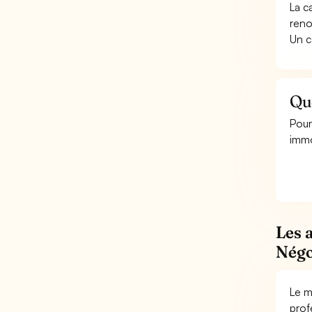
La c
reno
Un c
Que
Pour
immo
Les 
Négo
Le m
prof