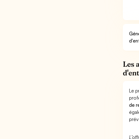
Géné
d'en
Les 
d'en
Le p
prof
de r
éga
prév
L’of