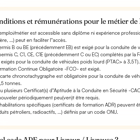
ditions et rémunérations pour le métier de 
emploi/métier est accessible sans diplôme ni expérience professio
ère, ...) peut en faciliter l''accès.
ermis B ou BE (précédemment EB) est exigé pour la conduite de v
permis C, C1, CE, C1E (précédemment C ou EC) complétés par la F
 exigés pour la conduite de véhicules poids lourd (PTAC> à 3,5T)
ormation Continue Obligatoire -FCO- est exigé.
carte chronotachygraphe est obligatoire pour la conduite de véh
,5 tonnes.
u plusieurs Certificat(s) d''Aptitude à la Conduite en Sécurité -C
nouveler périodiquement peu(ven)t être requis.
habilitations spécifiques (certificats de formation ADR) peuvent ê
duits pétroliers, radioactifs, ...) définis par un code ONU.
l code APE pour Livreur / Livreuse ?