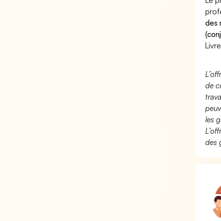
Le p
prof
des 
(con
Livr
L’of
de c
trav
peuv
les g
L’of
des 