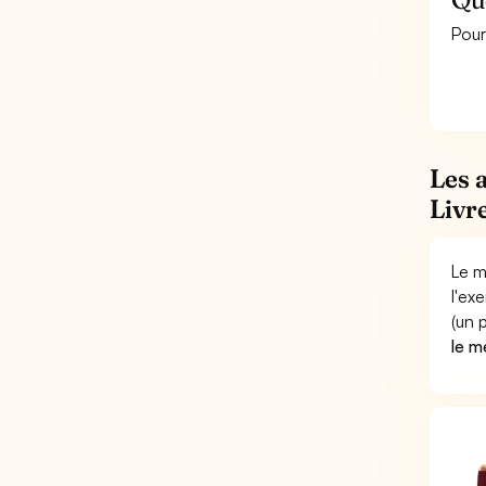
Pour
Les 
Livr
Le m
l'ex
(un 
le m