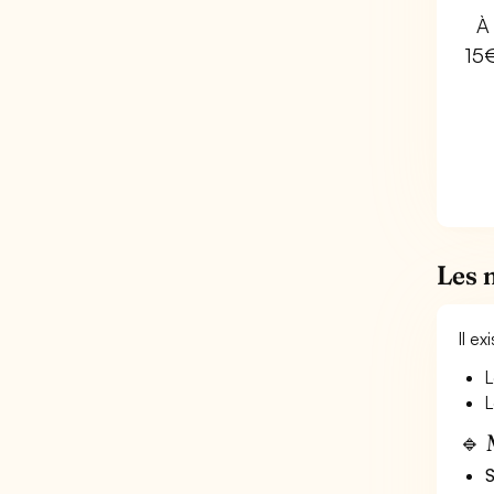
À 
15
Les 
Il e
L
L
🔹 
S