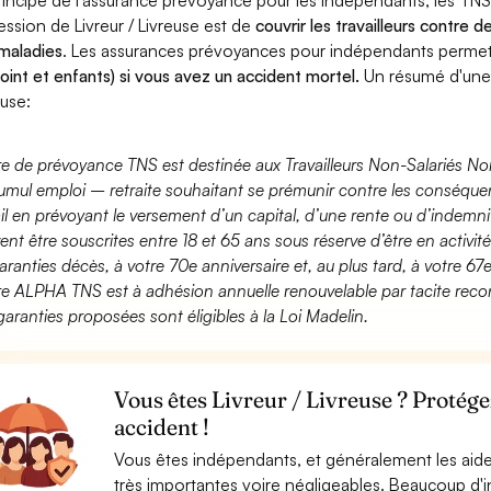
rincipe de l'assurance prévoyance pour les indépendants, les TNS
ession de Livreur / Livreuse est de
couvrir les travailleurs contre
maladies
. Les assurances prévoyances pour indépendants perme
joint et enfants) si vous avez un accident mortel.
Un résumé d'une 
euse:
fre de prévoyance TNS est destinée aux Travailleurs Non-Salariés No
umul emploi – retraite souhaitant se prémunir contre les conséquen
ail en prévoyant le versement d’un capital, d’une rente ou d’indemnit
ent être souscrites entre 18 et 65 ans sous réserve d’être en activi
aranties décès, à votre 70e anniversaire et, au plus tard, à votre 67e
fre ALPHA TNS est à adhésion annuelle renouvelable par tacite recon
garanties proposées sont éligibles à la Loi Madelin.
Vous êtes Livreur / Livreuse ? Protége
accident !
Vous êtes indépendants, et généralement les aide
très importantes voire négligeables. Beaucoup d