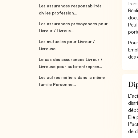
trans
Les assurances responsabilités
Réal
civiles profession...
docu
Les assurances prévoyances pour
Peut
Livreur / Livreus...
porta
Les mutuelles pour Livreur /
Pour
Livreuse
Empl
des 
Le cas des assurances Livreur /
Livreuse pour auto-entrepren...
Les autres métiers dans la même
Dip
famille Personnel...
L''a
dist
dépô
Elle
L''a
de c