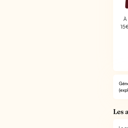
À 
15
Géné
(exp
Les 