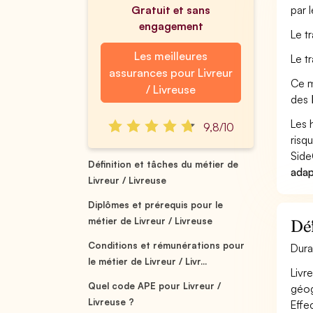
Gratuit et sans
par 
engagement
Le tr
Les meilleures
Le t
assurances pour Livreur
Ce m
/ Livreuse
des
Les 
9,8/10
risq
Side
Définition et tâches du métier de
adap
Livreur / Livreuse
Diplômes et prérequis pour le
métier de Livreur / Livreuse
Déf
Conditions et rémunérations pour
Dura
le métier de Livreur / Livr...
Livr
Quel code APE pour Livreur /
géog
Livreuse ?
Effe