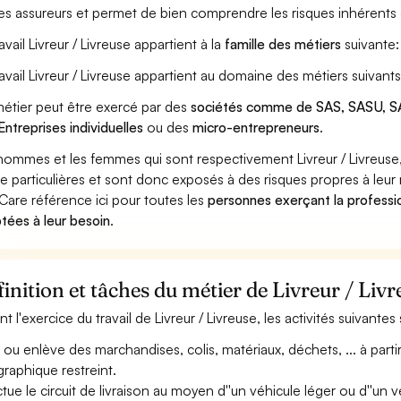
les assureurs et permet de bien comprendre les risques inhérents à
avail Livreur / Livreuse appartient à la
famille des métiers
suivante
ravail Livreur / Livreuse appartient au domaine des métiers suivants
étier peut être exercé par des
sociétés comme de SAS, SASU, SA
Entreprises individuelles
ou des
micro-entrepreneurs
.
hommes et les femmes qui sont respectivement Livreur / Livreuse, 
ue particulières et sont donc exposés à des risques propres à leur 
Care référence ici pour toutes les
personnes exerçant la professio
tées à leur besoin
.
inition et tâches du métier de Livreur / Livr
nt l'exercice du travail de Livreur / Livreuse, les activités suivante
e ou enlève des marchandises, colis, matériaux, déchets, ... à part
raphique restreint.
ctue le circuit de livraison au moyen d''un véhicule léger ou d''un