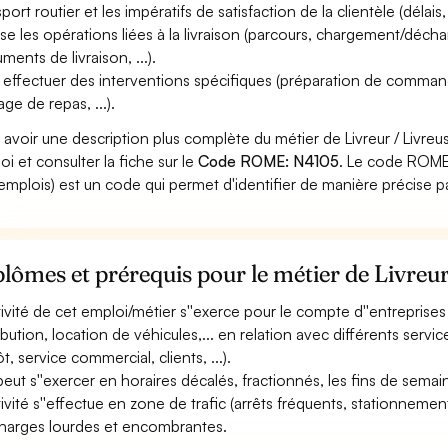
port routier et les impératifs de satisfaction de la clientèle (délais, q
ise les opérations liées à la livraison (parcours, chargement/d
ments de livraison, ...).
 effectuer des interventions spécifiques (préparation de comm
ge de repas, ...).
 avoir une description plus complète du métier de Livreur / Livreu
oi et consulter la fiche sur le
Code ROME: N4105
. Le code ROME 
emplois) est un code qui permet d'identifier de manière précise p
lômes et prérequis pour le métier de Livreur
ctivité de cet emploi/métier s''exerce pour le compte d''entreprise
ribution, location de véhicules,... en relation avec différents servic
t, service commercial, clients, ...).
 peut s''exercer en horaires décalés, fractionnés, les fins de semain
ctivité s''effectue en zone de trafic (arrêts fréquents, stationnemen
harges lourdes et encombrantes.