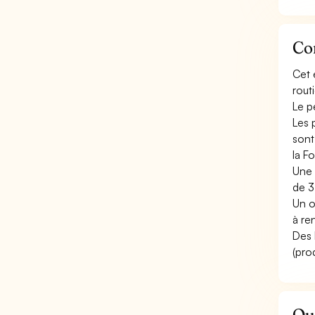
Con
Cet 
routi
Le p
Les 
sont
la F
Une 
de 3
Un o
à re
Des 
(pro
Que